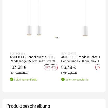
SLV 1006434
SLV 1006432
ASTO TUBE, Pendelleuchte, GU10,
ASTO TUBE, Pendelleuchte, GU10,
Pendellänge 250 cm, max. 2x10W,
Pendellänge 250 cm, max. 10W,
weiß
weiß
103,38 €
56,39 €
UVP -21%
UVP -21%
UVP
130,90 €
UVP
71,40 €
Sofort versandfertig
Sofort versandfertig
Produktbeschreibung