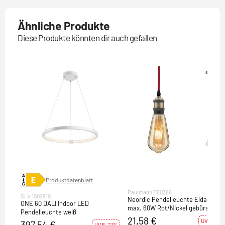
Ähnliche Produkte
Diese Produkte könnten dir auch gefallen
Produktdatenblatt
Paulmann P50386
SLV 1002910
Neordic Pendelleuchte Eldar E27
ONE 60 DALI Indoor LED
max. 60W Rot/Nickel gebürstet
Pendelleuchte weiß
dimmbar Metall
21,58 €
UVP -27%
397,54 €
UVP -21%