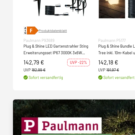
Produktdatenblatt
Paulmann P93689
Paulmann P5177
Plug & Shine LED Gartenstrahler Sting
Plug & Shine Bundle 
Erweiterungsset IP67 3000K 3x6W
Tree inkl. 10m-Kabel 
Anthrazit
142,79 €
142,18 €
UVP -22%
UVP
182,99 €
UVP
191,97 €
Sofort versandfertig
Sofort versandfert