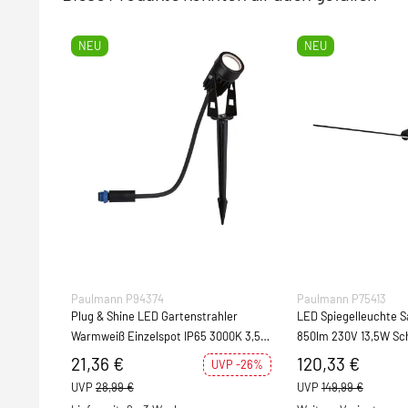
NEU
NEU
Paulmann P94374
Paulmann P75413
Plug & Shine LED Gartenstrahler
LED Spiegelleuchte Sava IP44 
Warmweiß Einzelspot IP65 3000K 3,5W
850lm 
Schwarz
21,36 €
120,33 €
UVP -26%
UVP
28,99 €
UVP
149,99 €