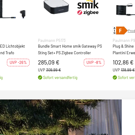
Prod
Paulmann P5173
Paulmann P9
LED Lichtobjekt
Bundle Smart Home smik Gateway PS
Plug & Shine
und Trafo
Sting Set+ PS Zigbee Controller
Plantini Erw
3x 2W Anthra
285,09 €
102,86 €
UVP -26%
UVP -8%
UVP
309,99 €
UVP
138,99 €
ig
Sofort versandfertig
Sofort ver