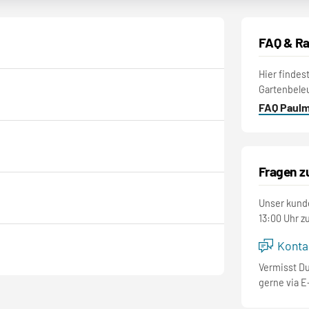
FAQ & Ra
Hier findes
Gartenbele
FAQ Paul
Fragen z
Unser kunde
13:00 Uhr z
Kontak
Vermisst D
gerne via E