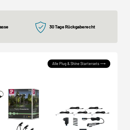
kasse
30 Tage Rückgaberecht
Alle Plug & Shine Startersets ⟶