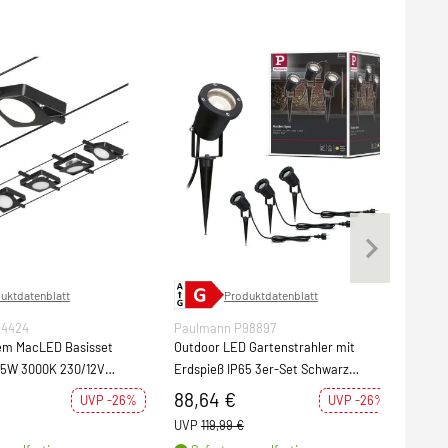
uktdatenblatt
Produktdatenblatt
94424
Paulmann P98897
Pau
tem MacLED Basisset
Outdoor LED Gartenstrahler mit
Home
,5W 3000K 230/12V
Erdspieß IP65 3er-Set Schwarz
3er-
tt/Chrom
Aluminium inkl. Leuchtmittel
3x5
88,64 €
42
UVP -26%
UVP -26%
mat
UVP
119,99 €
UVP