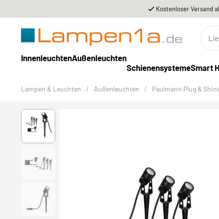
Kostenloser Versand a
Innenleuchten
Außenleuchten
Schienensysteme
Smart 
Lampen & Leuchten
/
Außenleuchten
/
Paulmann Plug & Shin