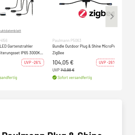
uktdatenblatt
4156
Paulmann P5063
Pau
 LED Gartenstrahler
Bundle Outdoor Plug & Shine MicroPen
Plug
eiterungsset IP65 3000K
ZigBee
Micr
zit
3000
104,05 €
34,
UVP -26%
UVP -26%
UVP
140,98 €
UVP
sandfertig
Sofort versandfertig
S