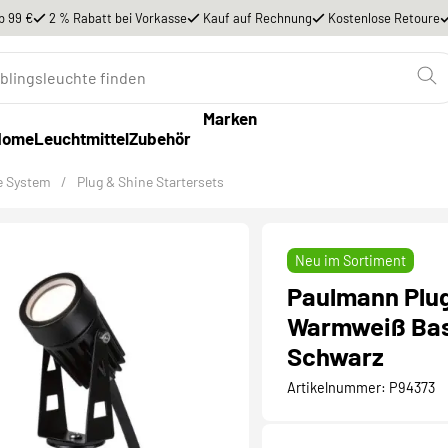
b 99 €
2 % Rabatt bei Vorkasse
Kauf auf Rechnung
Kostenlose Retoure
Marken
Home
Leuchtmittel
Zubehör
e System
/
Plug & Shine Startersets
Neu im Sortiment
Paulmann Plug
Warmweiß Bas
Schwarz
Artikelnummer:
P94373