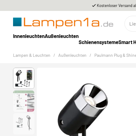
Kostenloser Versand a
Innenleuchten
Außenleuchten
Schienensysteme
Smart 
Lampen & Leuchten
/
Außenleuchten
/
Paulmann Plug & Shin