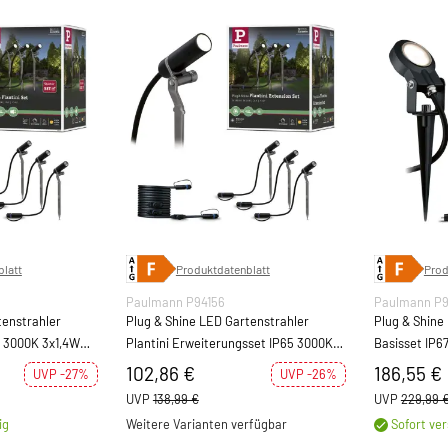
latt
Produktdatenblatt
Prod
Paulmann P94156
Paulmann P
tenstrahler
Plug & Shine LED Gartenstrahler
Plug & Shine
5 3000K 3x1,4W
Plantini Erweiterungsset IP65 3000K
Basisset IP6
3x 2W Anthrazit
Anthrazit
102,86 €
186,55 €
UVP -27%
UVP -26%
UVP
138,99 €
UVP
229,99 
ig
Weitere Varianten verfügbar
Sofort ver