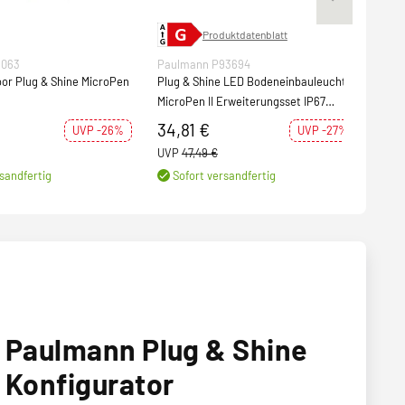
Produktdatenblatt
5063
Paulmann P93694
Pau
or Plug & Shine MicroPen
Plug & Shine LED Bodeneinbauleuchte
Plug
MicroPen II Erweiterungsset IP67
Smar
3000K 5x0,22W Silber
IP65
34,81 €
20
UVP -26%
UVP -27%
UVP
47,49 €
UVP
sandfertig
Sofort versandfertig
S
Paulmann Plug & Shine
Konfigurator