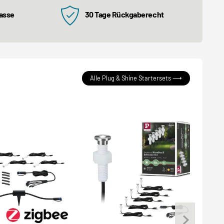
kasse
30 Tage Rückgaberecht
Alle Plug & Shine Startersets ⟶