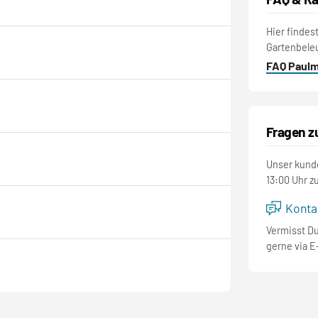
Hier findes
Gartenbele
FAQ Paul
Fragen z
Unser kunde
13:00 Uhr z
Kontak
Vermisst D
gerne via E