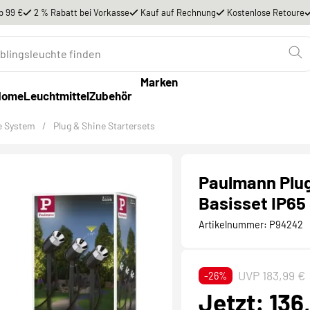
b 99 €
2 % Rabatt bei Vorkasse
Kauf auf Rechnung
Kostenlose Retoure
Marken
Home
Leuchtmittel
Zubehör
e System
/
Plug & Shine Startersets
Paulmann Plug
Basisset IP65
Artikelnummer:
P94242
UVP 183,99 €
-26%
Jetzt: 136