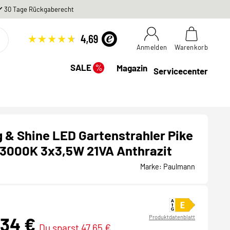
30 Tage Rückgaberecht
Anmelden
Warenkorb
%
SALE
Magazin
Servicecenter
 & Shine LED Gartenstrahler Pike
 3000K 3x3,5W 21VA Anthrazit
Marke:
Paulmann
,34 €
Produktdatenblatt
Du sparst 47,65 €