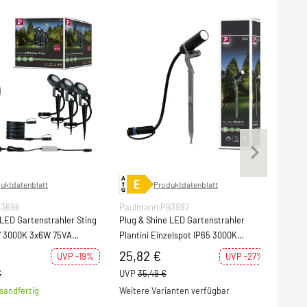
uktdatenblatt
Produktdatenblatt
93696
Paulmann P93997
Pau
 LED Gartenstrahler Sting
Plug & Shine LED Gartenstrahler
Plug
7 3000K 3x6W 75VA
Plantini Einzelspot IP65 3000K
Bode
Anthrazit
3000
25,82 €
122
UVP -19%
UVP -27%
€
UVP
35,49 €
UVP
sandfertig
Weitere Varianten verfügbar
S