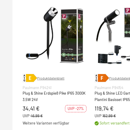
Produktdatenblatt
Produktdatenb
Paulmann P94241
Paulmann P94154
Plug & Shine Erdspieß Pike IP65 3000K
Plug & Shine LED Gar
3,5W 24V
Plantini Basisset IP6
21VA Anthrazit
34,41 €
119,74 €
UVP -27%
UVP
46,99 €
UVP
162,99 €
Weitere Varianten verfügbar
Sofort versandfert