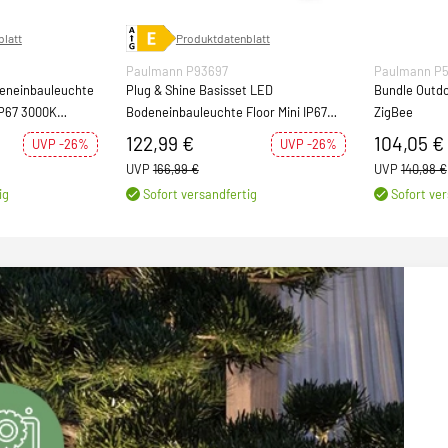
latt
Produktdatenblatt
Paulmann P93697
Paulmann P
deneinbauleuchte
Plug & Shine Basisset LED
Bundle Outdo
IP67 3000K
Bodeneinbauleuchte Floor Mini IP67
ZigBee
3000K 3x2,5W 21VA Silber
122,99 €
104,05 €
UVP -26%
UVP -26%
UVP
166,99 €
UVP
140,98 €
ig
Sofort versandfertig
Sofort ver