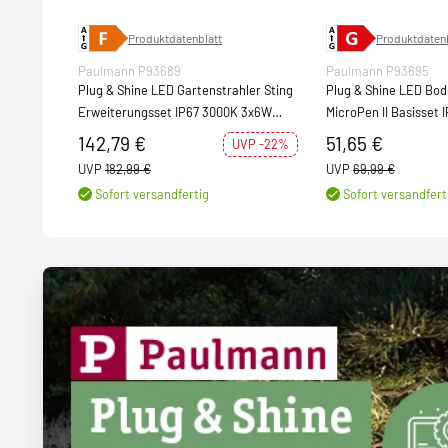
Produktdatenblatt
Produktdatenb
Paulmann P93689
Paulmann P93695
Plug & Shine LED Gartenstrahler Sting
Plug & Shine LED Bo
Erweiterungsset IP67 3000K 3x6W
MicroPen II Basisset 
Anthrazit
5x0,22W 21VA Silber
142,79 €
51,65 €
UVP -22%
UVP
182,99 €
UVP
69,99 €
Sofort versandfertig
Sofort versandfert