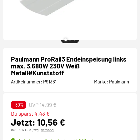
Paulmann ProRail3 Endeinspeisung links
max. 3.680W 230V Weiß
Metall#Kunststoff
Artikelnummer:
P91361
Marke:
Paulmann
UVP 14,99 €
-30%
Du sparst 4,43 €
Jetzt: 10,56 €
inkl. 19% USt.,
zzgl.
Versand