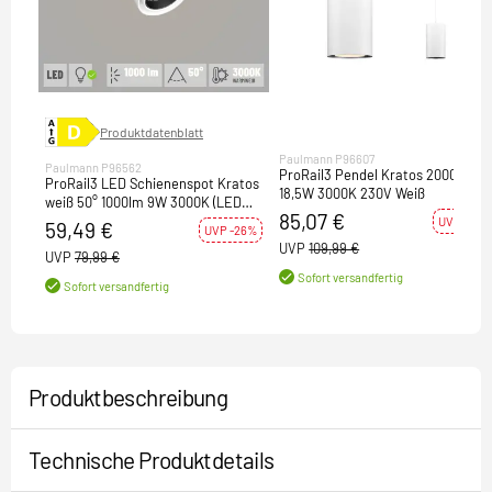
Produktdatenblatt
Paulmann P96607
Paulmann P96562
ProRail3 Pendel Kratos 2000lm
ProRail3 LED Schienenspot Kratos
18,5W 3000K 230V Weiß
weiß 50° 1000lm 9W 3000K (LED
85,07 €
fest verbaut)
UVP -23%
59,49 €
UVP -26%
UVP
109,99 €
UVP
79,99 €
Sofort versandfertig
Sofort versandfertig
Produktbeschreibung
Technische Produktdetails