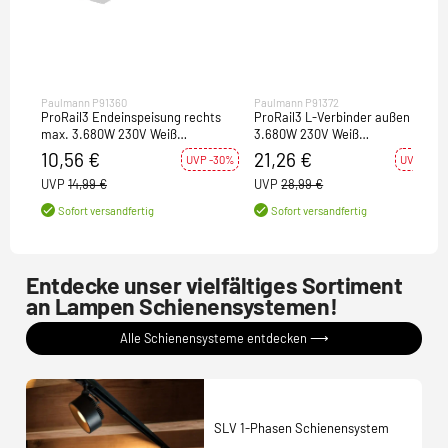
Paulmann P91360
Paulmann P91372
ProRail3 Endeinspeisung rechts
ProRail3 L-Verbinder außen max.
max. 3.680W 230V Weiß
3.680W 230V Weiß
Metall#Kunststoff
Metall#Kunststoff
10,56 €
21,26 €
UVP -30%
UVP -27%
UVP
14,99 €
UVP
28,99 €
Sofort versandfertig
Sofort versandfertig
Entdecke unser vielfältiges Sortiment
an Lampen Schienensystemen!
Alle Schienensysteme entdecken ⟶
SLV 1-Phasen Schienensystem