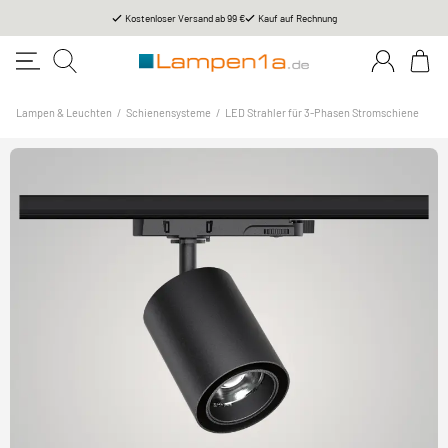
Kostenloser Versand ab 99 €
Kauf auf Rechnung
Lampen & Leuchten
/
Schienensysteme
/
LED Strahler für 3-Phasen Stromschiene