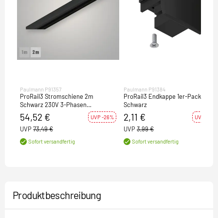
Paulmann P91357
Paulmann P91384
ProRail3 Stromschiene 2m
ProRail3 Endkappe 1er-Pack
Schwarz 230V 3-Phasen
Schwarz
Schienensystem
54,52 €
2,11 €
UVP -26%
UVP -47%
UVP
73,49 €
UVP
3,99 €
Sofort versandfertig
Sofort versandfertig
Produktbeschreibung