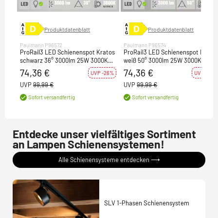
Produktdatenblatt
Produktdatenblatt
Paulmann P96572
Paulmann P96574
ProRail3 LED Schienenspot Kratos
ProRail3 LED Schienenspot Krato
schwarz 36° 3000lm 25W 3000K
weiß 50° 3000lm 25W 3000K (LED
(LED fest verbaut)
fest verbaut)
74,36 €
74,36 €
UVP -26%
UVP -26%
UVP
99,99 €
UVP
99,99 €
Sofort versandfertig
Sofort versandfertig
Entdecke unser vielfältiges Sortiment
an Lampen Schienensystemen!
Alle Schienensysteme entdecken ⟶
SLV 1-Phasen Schienensystem