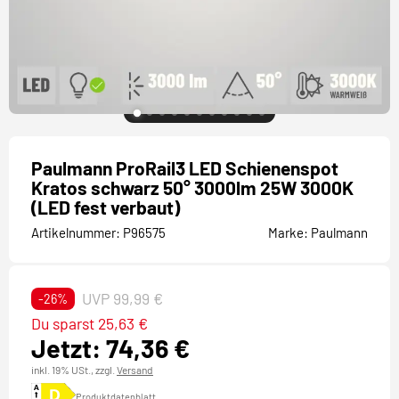
Paulmann ProRail3 LED Schienenspot
Kratos schwarz 50° 3000lm 25W 3000K
(LED fest verbaut)
Artikelnummer:
P96575
Marke:
Paulmann
UVP 99,99 €
-26%
Du sparst 25,63 €
Jetzt: 74,36 €
inkl. 19% USt.,
zzgl.
Versand
Produktdatenblatt