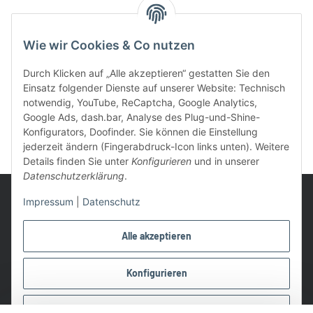
Geprüfte Qualität & Sicherheit
Wie wir Cookies & Co nutzen
Durch Klicken auf „Alle akzeptieren“ gestatten Sie den
Einsatz folgender Dienste auf unserer Website: Technisch
notwendig, YouTube, ReCaptcha, Google Analytics,
Google Ads, dash.bar, Analyse des Plug-und-Shine-
Konfigurators, Doofinder. Sie können die Einstellung
jederzeit ändern (Fingerabdruck-Icon links unten). Weitere
Details finden Sie unter
Konfigurieren
und in unserer
Datenschutzerklärung
.
Impressum
|
Datenschutz
Alle akzeptieren
UVP: Ist die unverbindliche Preisempfehlung des Herstellers für
das Produkt
Konfigurieren
* Gratis Versand ab 99 € innerhalb Deutschlands
Wir nutzen Trusted Shops als unabhängigen Dienstleister für die
Ablehnen
Einholung von Bewertungen. Trusted Shops hat Maßnahmen