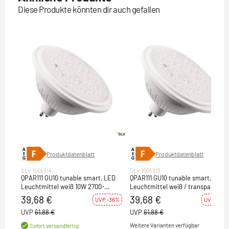
Diese Produkte könnten dir auch gefallen
Produktdatenblatt
Produktdatenblatt
SLV 1005314
SLV 1005313
QPAR111 GU10 tunable smart, LED
QPAR111 GU10 tunable smart, LED
Leuchtmittel weiß 10W 2700-
Leuchtmittel weiß / transparent
6500K CRI90 40°
10W 2700-6500K CRI90 25°
39,68 €
39,68 €
UVP -36%
UVP -36%
UVP
61,88 €
UVP
61,88 €
Weitere Varianten verfügbar
Sofort versandfertig