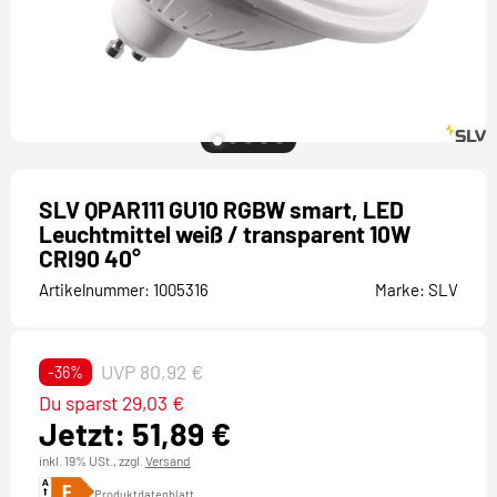
SLV QPAR111 GU10 RGBW smart, LED
Leuchtmittel weiß / transparent 10W
CRI90 40°
Artikelnummer:
1005316
Marke:
SLV
UVP 80,92 €
-36%
Du sparst 29,03 €
Jetzt: 51,89 €
inkl. 19% USt.,
zzgl.
Versand
Produktdatenblatt