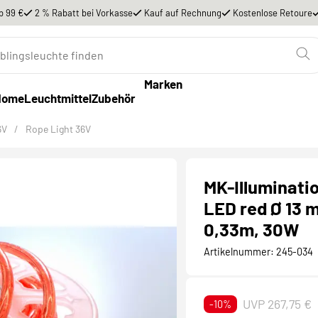
b 99 €
2 % Rabatt bei Vorkasse
Kauf auf Rechnung
Kostenlose Retoure
Marken
Home
Leuchtmittel
Zubehör
6V
/
Rope Light 36V
MK-Illuminati
LED red Ø 13 
0,33m, 30W
Artikelnummer:
245-034
UVP 267,75 €
-10%