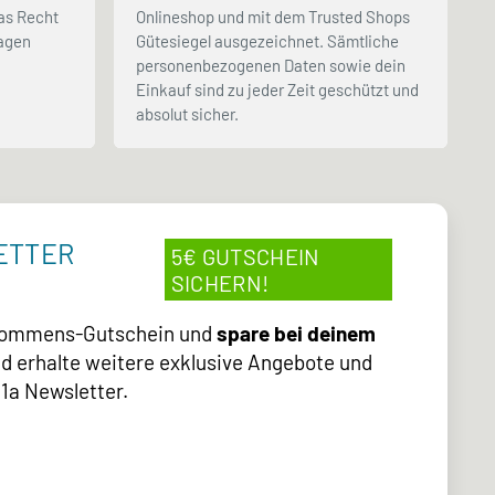
as Recht
Onlineshop und mit dem Trusted Shops
Tagen
Gütesiegel ausgezeichnet. Sämtliche
.
personenbezogenen Daten sowie dein
Einkauf sind zu jeder Zeit geschützt und
absolut sicher.
ETTER
5€ GUTSCHEIN
SICHERN!
lkommens-Gutschein und
spare bei deinem
d erhalte weitere exklusive Angebote und
1a Newsletter.