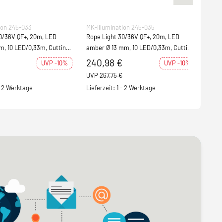
ion 245-033
MK-Illumination 245-035
MK-I
0/36V QF+, 20m, LED
Rope Light 30/36V QF+, 20m, LED
Rope
m, 10 LED/0,33m, Cutting
amber Ø 13 mm, 10 LED/0,33m, Cutting
mm, 
 30W
unit: 0,33m, 30W
0,3
240,98 €
36
UVP -10%
UVP -10%
UVP
267,75 €
UVP
 - 2 Werktage
Lieferzeit: 1 - 2 Werktage
Lief