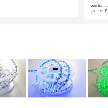
Vermisst D
gerne via E