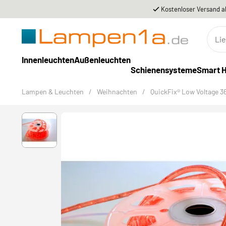
Kostenloser Versand a
Innenleuchten
Außenleuchten
Schienensysteme
Smart 
Lampen & Leuchten
/
Weihnachten
/
QuickFix® Low Voltage 3