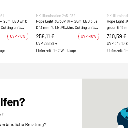
031
MK-Illumination 245-032
MK-Illuminat
+, 20m, LED wh Ø
Rope Light 30/36V QF+, 20m, LED blue
Rope Light 3
Cutting unit:
Ø 13 mm, 10 LED/0,33m, Cutting unit:
green Ø 13 m
0,33m, 30W
unit: 0,33m,
258,11 €
310,59 €
UVP -10%
UVP -10%
UVP
286,79 €
UVP
345,10 €
tage
Lieferzeit: 1 - 2 Werktage
Lieferzeit: 1
elfen?
n?
nverbindliche Beratung?