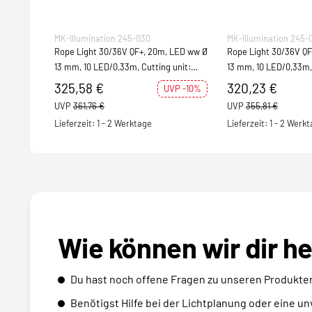
MK-Illumination 245-030
MK-Illumination 245-
Rope Light 30/36V QF+, 20m, LED ww Ø
Rope Light 30/36V QF
13 mm, 10 LED/0,33m, Cutting unit:
13 mm, 10 LED/0,33m, 
0,33m, 30W
0,33m, 30W
325,58 €
320,23 €
UVP -10%
UVP
361,76 €
UVP
355,81 €
Lieferzeit: 1 - 2 Werktage
Lieferzeit: 1 - 2 Werk
Wie können wir dir h
Du hast noch offene Fragen zu unseren Produkte
Benötigst Hilfe bei der Lichtplanung oder eine u