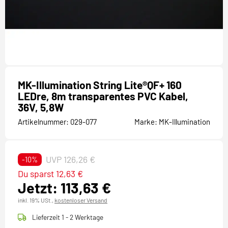
MK-Illumination String Lite®QF+ 160
LEDre, 8m transparentes PVC Kabel,
36V, 5,8W
Artikelnummer:
029-077
Marke:
MK-Illumination
UVP 126,26 €
-10%
Du sparst 12,63 €
Jetzt: 113,63 €
inkl. 19% USt.,
kostenloser Versand
Lieferzeit 1 - 2 Werktage