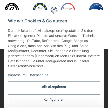
Wie wir Cookies & Co nutzen
Durch Klicken auf „Alle akzeptieren“ gestatten Sie den
Einsatz folgender Dienste auf unserer Website: Technisch
notwendig, YouTube, ReCaptcha, Google Analytics,
Google Ads, dash.bar, Analyse des Plug-und-Shine-
Konfigurators, Doofinder. Sie können die Einstellung
jederzeit ändern (Fingerabdruck-Icon links unten). Weitere
Details finden Sie unter
Konfigurieren
und in unserer
Datenschutzerklärung
.
UVP: Ist die unverbindliche Preisempfehlung des Herstellers für
Impressum
|
Datenschutz
das Produkt
* Gratis Versand ab 99 € innerhalb Deutschlands
Alle akzeptieren
Wir nutzen Trusted Shops als unabhängigen Dienstleister für die
Einholung von Bewertungen. Trusted Shops hat Maßnahmen
Konfigurieren
getroffen, um sicherzustellen, dass es es sich um echte
Bewertungen handelt.