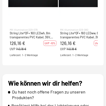
MK-Illumination 029-079
MK-Illumination 029-080
String Lite®QF+ 160 LEDwh, 8m
String Lite®QF+ 160 LEDww, 8m
transparentes PVC Kabel, 36V,
transparentes PVC Kabel, 36V,
5,8W
5,8W
126,16 €
126,16 €
UVP -10%
UVP -10%
UVP
140,18 €
UVP
140,18 €
Lieferzeit: 1 - 2 Werktage
Lieferzeit: 1 - 2 Werktage
Wie können wir dir helfen?
Du hast noch offene Fragen zu unseren
Produkten?
Benötigst Hilfe bei der Lichtplanung oder