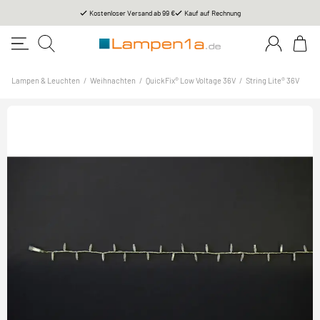
Kostenloser Versand ab 99 €
Kauf auf Rechnung
Lampen & Leuchten
/
Weihnachten
/
QuickFix® Low Voltage 36V
/
String Lite® 36V