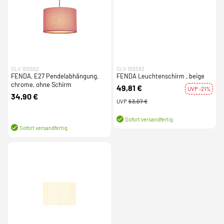
SLV 155562
SLV 155583
FENDA, E27 Pendelabhängung,
FENDA Leuchtenschirm , beige
chrome, ohne Schirm
49,81 €
UVP -21%
34,90 €
UVP
63,07 €
Sofort versandfertig
Sofort versandfertig