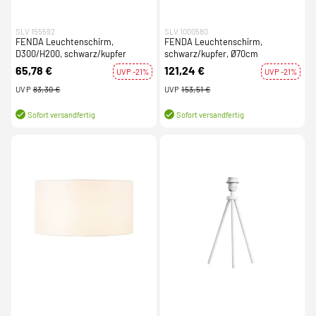
SLV 155592
SLV 1000580
FENDA Leuchtenschirm,
FENDA Leuchtenschirm,
D300/H200, schwarz/kupfer
schwarz/kupfer, Ø70cm
65,78 €
121,24 €
UVP -21%
UVP -21%
UVP
83,30 €
UVP
153,51 €
Sofort versandfertig
Sofort versandfertig