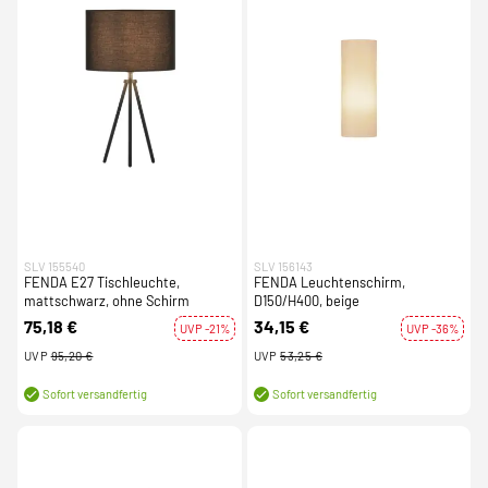
SLV 155540
SLV 156143
FENDA E27 Tischleuchte,
FENDA Leuchtenschirm,
mattschwarz, ohne Schirm
D150/H400, beige
75,18 €
34,15 €
UVP -21%
UVP -36%
UVP
95,20 €
UVP
53,25 €
Sofort versandfertig
Sofort versandfertig