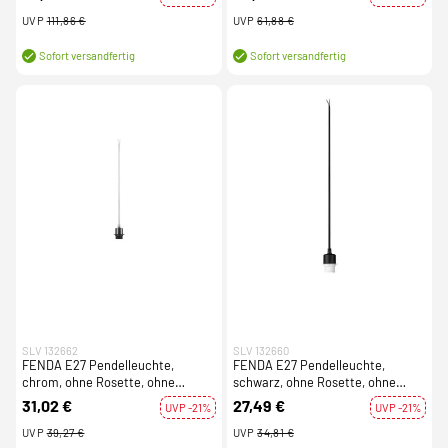
UVP
111,86 €
UVP
61,88 €
Sofort versandfertig
Sofort versandfertig
SLV 132662
SLV 132660
FENDA E27 Pendelleuchte,
FENDA E27 Pendelleuchte,
chrom, ohne Rosette, ohne
schwarz, ohne Rosette, ohne
Schirm
Schirm
31,02 €
27,49 €
UVP -21%
UVP -21%
UVP
39,27 €
UVP
34,81 €