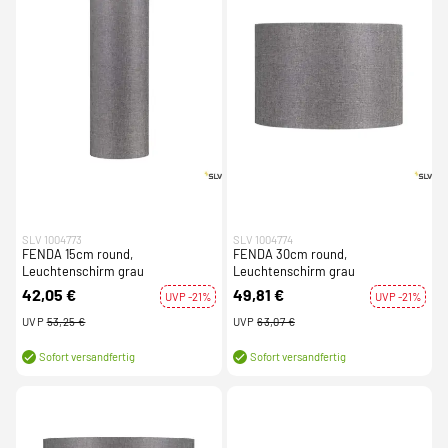
SLV 1004773
SLV 1004774
FENDA 15cm round,
FENDA 30cm round,
Leuchtenschirm grau
Leuchtenschirm grau
42,05 €
49,81 €
UVP -21%
UVP -21%
UVP
53,25 €
UVP
63,07 €
Sofort versandfertig
Sofort versandfertig