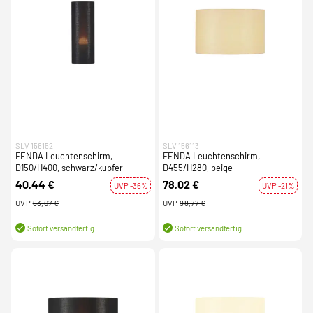
SLV 156152
SLV 156113
FENDA Leuchtenschirm,
FENDA Leuchtenschirm,
D150/H400, schwarz/kupfer
D455/H280, beige
40,44 €
78,02 €
UVP -36%
UVP -21%
UVP
63,07 €
UVP
98,77 €
Sofort versandfertig
Sofort versandfertig