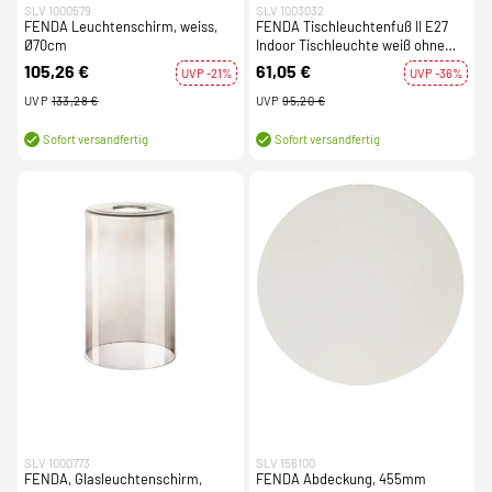
SLV 1000579
SLV 1003032
FENDA Leuchtenschirm, weiss,
FENDA Tischleuchtenfuß II E27
Ø70cm
Indoor Tischleuchte weiß ohne
Schirm
105,26 €
61,05 €
UVP -21%
UVP -36%
UVP
133,28 €
UVP
95,20 €
Sofort versandfertig
Sofort versandfertig
SLV 1000773
SLV 156100
FENDA, Glasleuchtenschirm,
FENDA Abdeckung, 455mm