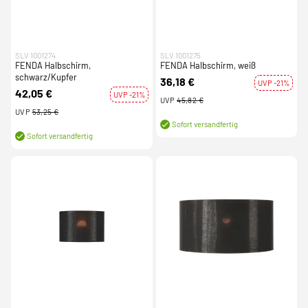
SLV 1001274
SLV 1001275
FENDA Halbschirm,
FENDA Halbschirm, weiß
schwarz/Kupfer
36,18 €
UVP -21%
42,05 €
UVP -21%
UVP
45,82 €
UVP
53,25 €
Sofort versandfertig
Sofort versandfertig