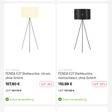
SLV 155492
SLV 155490
FENDA E27 Stehleuchte, chrom,
FENDA E27 Stehleuchte,
ohne Schirm
mattschwarz, ohne Schirm
107,60 €
110,99 €
UVP -36%
UVP -29%
UVP
167,79 €
UVP
157,08 €
Sofort versandfertig
Sofort versandfertig