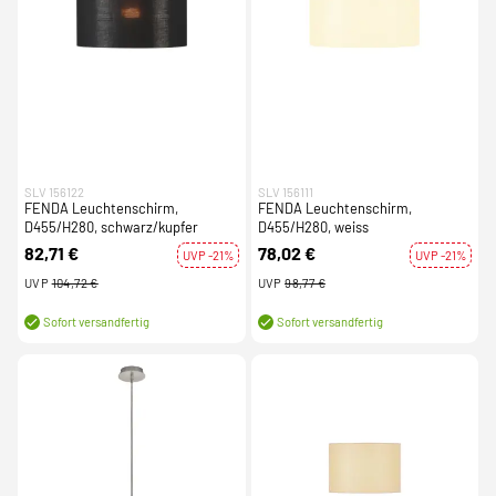
SLV 156122
SLV 156111
FENDA Leuchtenschirm,
FENDA Leuchtenschirm,
D455/H280, schwarz/kupfer
D455/H280, weiss
82,71 €
78,02 €
UVP -21%
UVP -21%
UVP
104,72 €
UVP
98,77 €
Sofort versandfertig
Sofort versandfertig