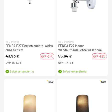
SLV 155551
SLV 1003035
FENDA E27 Deckenleuchte, weiss,
FENDA E27 Indoor
ohne Schirm
Wandaufbauleuchte weiß ohne
Schirm
43,93 €
55,64 €
UVP -21%
UVP -52%
UVP
55,63 €
UVP
117,14 €
Sofort versandfertig
Sofort versandfertig