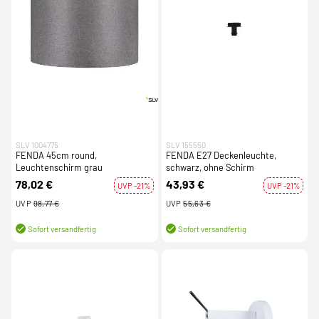
SLV 1004775
SLV 155550
FENDA 45cm round,
FENDA E27 Deckenleuchte,
Leuchtenschirm grau
schwarz, ohne Schirm
78,02 €
43,93 €
UVP -21%
UVP -21%
UVP
98,77 €
UVP
55,63 €
Sofort versandfertig
Sofort versandfertig