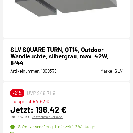
SLV SQUARE TURN, QT14, Outdoor
Wandleuchte, silbergrau, max. 42W,
IP44
Artikelnummer:
1000335
Marke:
SLV
UVP 248,71 €
-21%
Du sparst 54,67 €
Jetzt: 196,42 €
inkl. 19% USt.,
kostenloser Versand
Sofort versandfertig,
Lieferzeit 1-2 Werktage