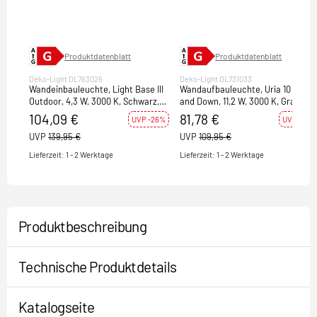
Produktdatenblatt
Produktdatenblatt
Deko-Light DL763026
Deko-Light DL731033
Wandeinbauleuchte, Light Base III
Wandaufbauleuchte, Uria 10 UP
Outdoor, 4,3 W, 3000 K, Schwarz,
and Down, 11,2 W, 3000 K, Grau,
220-240 V/AC, 50 / 60 Hz
220-240 V/AC, 50 / 60 Hz
104,09 €
81,78 €
UVP -26%
UVP -26%
UVP
139,95 €
UVP
109,95 €
Lieferzeit: 1 - 2 Werktage
Lieferzeit: 1 - 2 Werktage
Produktbeschreibung
Technische Produktdetails
Katalogseite