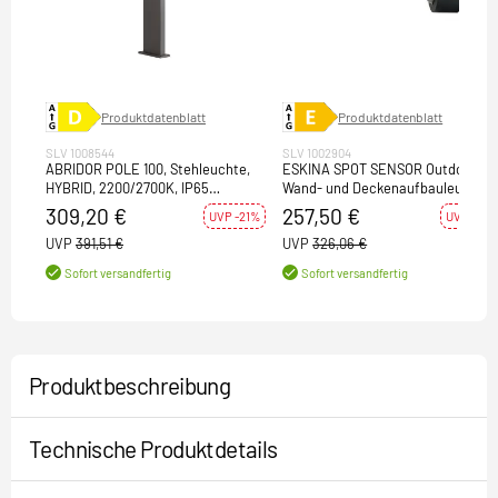
Produktdatenblatt
Produktdatenblatt
SLV 1008544
SLV 1002904
ABRIDOR POLE 100, Stehleuchte,
ESKINA SPOT SENSOR Outdoor
HYBRID, 2200/2700K, IP65
Wand- und Deckenaufbauleuchte
anthrazit
anthrazit IP65 dimmbar
309,20 €
257,50 €
UVP -21%
UVP -21%
UVP
391,51 €
UVP
326,06 €
Sofort versandfertig
Sofort versandfertig
Produktbeschreibung
Technische Produktdetails