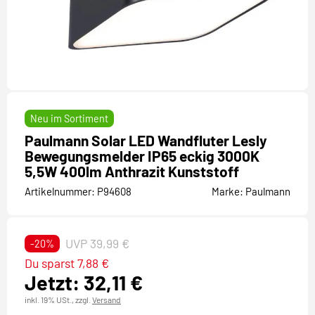
Neu im Sortiment
Paulmann Solar LED Wandfluter Lesly
Bewegungsmelder IP65 eckig 3000K
5,5W 400lm Anthrazit Kunststoff
Artikelnummer:
P94608
Marke:
Paulmann
UVP 39,99 €
-20%
Du sparst 7,88 €
Jetzt: 32,11 €
inkl. 19% USt.,
zzgl.
Versand