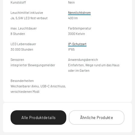
Kunststoff
Nein
Leuchtmittel inklusive
Nennlichtstrom
Ja, 5,5W LED fest verbaut
400 lm
max. Leuchtdauer
Farbtemperatur
8 Stunden
3000 Kelvin
LED Lebensdauer
IP-Schutzart
30.000 Stunden
IP65
Sensoren
Anwendungsbereich
integrierter Bewegungsmelder
Einfahrten, Wege rund um das Haus
oder im Garten
Besonderheiten
Wechselbarer Akku, USB-C Anschluss,
verschiedenen Modi
Alle Produktdetails
Ähnliche Produkte