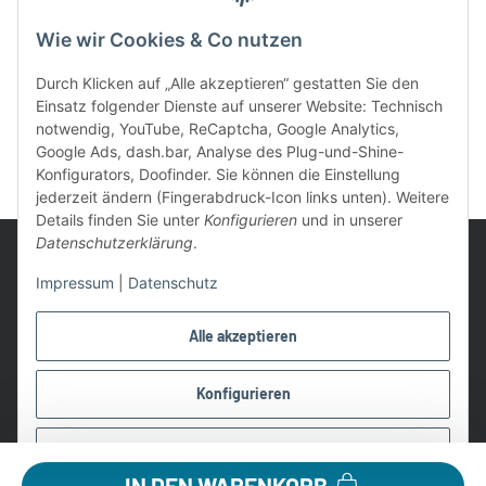
Wie wir Cookies & Co nutzen
Durch Klicken auf „Alle akzeptieren“ gestatten Sie den
Einsatz folgender Dienste auf unserer Website: Technisch
notwendig, YouTube, ReCaptcha, Google Analytics,
Google Ads, dash.bar, Analyse des Plug-und-Shine-
Konfigurators, Doofinder. Sie können die Einstellung
jederzeit ändern (Fingerabdruck-Icon links unten). Weitere
Details finden Sie unter
Konfigurieren
und in unserer
Datenschutzerklärung
.
Impressum
|
Datenschutz
UVP: Ist die unverbindliche Preisempfehlung des Herstellers für
Alle akzeptieren
das Produkt
* Gratis Versand ab 99 € innerhalb Deutschlands
Konfigurieren
Wir nutzen Trusted Shops als unabhängigen Dienstleister für die
Einholung von Bewertungen. Trusted Shops hat Maßnahmen
Ablehnen
getroffen, um sicherzustellen, dass es es sich um echte
IN DEN WARENKORB
Bewertungen handelt.