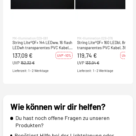
MK-Illumination 029-081
MK-Illumination 029-076
String Lite®QF+ 144 LEDww, 16 flash
String Lite®QF+ 160 LEDbl, 8m
LEDwh transparentes PVC Kabel,
transparentes PVC Kabel, 36V,
36V, 5,8W
5,8W
137,09 €
119,74 €
UVP -10%
UVP -10%
UVP
152,32 €
UVP
133,04 €
Lieferzeit: 1 - 2 Werktage
Lieferzeit: 1 - 2 Werktage
Wie können wir dir helfen?
Du hast noch offene Fragen zu unseren
Produkten?
Benötigst Hilfe bei der Lichtplanung oder