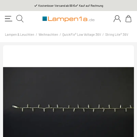
Kostenloser Versand ab 99 €
Kauf auf Rechnung
Lampen & Leuchten
/
Weihnachten
/
QuickFix® Low Voltage 36V
/
String Lite® 36V