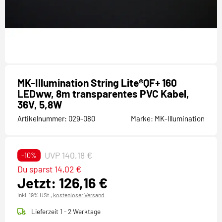
MK-Illumination String Lite®QF+ 160
LEDww, 8m transparentes PVC Kabel,
36V, 5,8W
Artikelnummer:
029-080
Marke:
MK-Illumination
UVP 140,18 €
-10%
Du sparst 14,02 €
Jetzt: 126,16 €
inkl. 19% USt.,
kostenloser Versand
Lieferzeit 1 - 2 Werktage