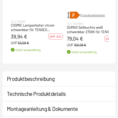
Produktdatenblatt
SLV 139092
SLV 1002862
COSMIC Lampenhalter chrom
DURNO Seilleuchte weiß
schwenkbar für TENSEO
schwenkbar 2700K für TENSEO
Niedervolt-Seilsystem QR-C51 2
39,94 €
Niedervolt-Seilsystem
UVP -21%
79,04 €
Stück
UVP -21%
UVP
50,58 €
UVP
100,08 €
Sofort versandfertig
Sofort versandfertig
Produktbeschreibung
Technische Produktdetails
Montageanleitung & Dokumente