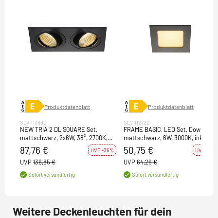
Produktdatenblatt
Produktdatenblatt
SLV 113890
SLV 112720
NEW TRIA 2 DL SQUARE Set,
FRAME BASIC, LED Set, Downlight,
mattschwarz, 2x6W, 38°, 2700K,
mattschwarz, 6W, 3000K, inkl.
inkl. Treiber, Clipfed.
Treiber
87,76 €
50,75 €
UVP -36%
UVP -21%
UVP
136,85 €
UVP
64,26 €
Sofort versandfertig
Sofort versandfertig
Weitere Deckenleuchten für dein