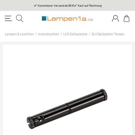
Kostenloser Versand ab 99 €
Kauf auf Rechnung
Lampen & Leuchten
/
Innenleuchten
/
LED Seilsysteme
/
SLV Seilsystem Tenseo