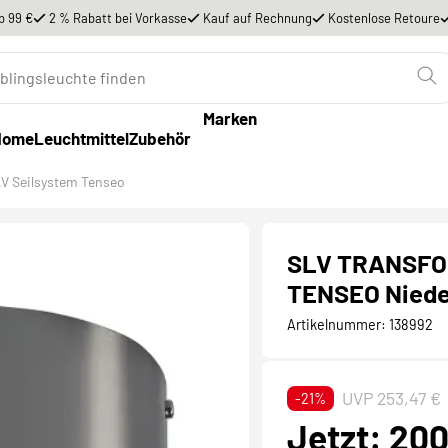
b 99 €
2 % Rabatt bei Vorkasse
Kauf auf Rechnung
Kostenlose Retoure
Marken
Home
Leuchtmittel
Zubehör
V Seilsystem Tenseo
SLV TRANSFOR
TENSEO Niede
Artikelnummer:
138992
UVP 253,47 €
-21%
Jetzt: 200