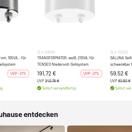
SLV 138991
SLV 139132
TRANSFORMATOR, weiß, 210VA, für
SALUNA Seil
eilsystem
TENSEO Niedervolt-Seilsystem
schwenkbar 
Seilsystem Q
191,72 €
59,52 €
UVP -21%
UVP -21%
UVP
242,76 €
UVP
92,82 €
ig
Sofort versandfertig
Sofort ver
Zuhause entdecken