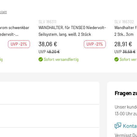
latt
SLV 186311
SLV 186302
hrom schwenkbar
WANDHALTER, für TENSEO Niedervolt-
Wandhalter f
edervolt-
Seilsystem, lang, weiß, 2 Stück
2 Stk., 3cm
38,06 €
28,91 €
UVP -21%
UVP -21%
UVP
48,20 €
UVP
36,59 €
ig
Sofort versandfertig
Sofort ver
Fragen z
Unser kunde
13:00 Uhr z
Kontak
Vermisst D