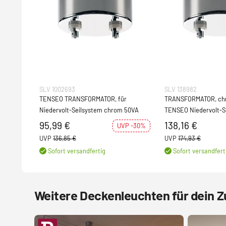
SLV 1002693
SLV 138982
TENSEO TRANSFORMATOR, für
TRANSFORMATOR, chrom, 105VA, , für
Niedervolt-Seilsystem chrom 50VA
TENSEO Niedervolt-S
95,99 €
138,16 €
UVP -30%
UVP
136,85 €
UVP
174,93 €
Sofort versandfertig
Sofort versandfert
Weitere Deckenleuchten für dein 