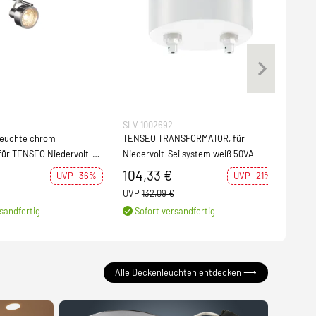
SLV 1002692
SLV 
leuchte chrom
TENSEO TRANSFORMATOR, für
Umle
für TENSEO Niedervolt-
Niedervolt-Seilsystem weiß 50VA
TENS
R-C51
104,33 €
26,
UVP -36%
UVP -21%
UVP
132,09 €
UVP
sandfertig
Sofort versandfertig
Weit
Alle Deckenleuchten entdecken ⟶