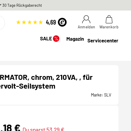
30 Tage Rückgaberecht
Anmelden
Warenkorb
%
SALE
Magazin
Servicecenter
MATOR, chrom, 210VA, , für
rvolt-Seilsystem
Marke:
SLV
,18 €
Du sparst 53,29 €