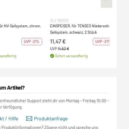
SLV 186350
SLV 
ür NV-Seilsystem, chrom,
EINSPEISER, für TENSEO Niedervolt-
ASMA
Seilsystem, schwarz, 2 Stück
TENS
1 St
11,47 €
28,
UVP -21%
UVP -21%
UVP
14,52 €
UVP
sandfertig
Sofort versandfertig
S
um Artikel?
nfreundlicher Support steht dir von Montag - Freitag 10:00 -
ur Verfügung.
t / Hilfe
Produktanfrage
u Produktinformationen? Zögere nicht und spreche uns