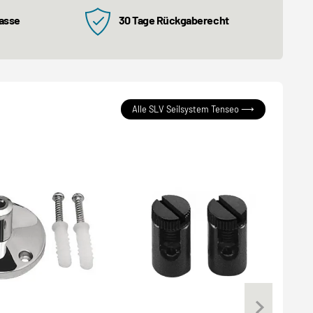
kasse
30 Tage Rückgaberecht
Alle SLV Seilsystem Tenseo ⟶