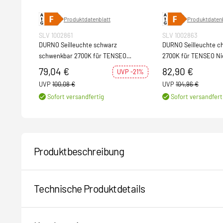
Produktdatenblatt
Produktdatenb
SLV 1002861
SLV 1002863
DURNO Seilleuchte schwarz
DURNO Seilleuchte c
schwenkbar 2700K für TENSEO
2700K für TENSEO Ni
Niedervolt-Seilsystem
Seilsystem
79,04 €
82,90 €
UVP -21%
UVP
100,08 €
UVP
104,96 €
Sofort versandfertig
Sofort versandfert
Produktbeschreibung
Technische Produktdetails