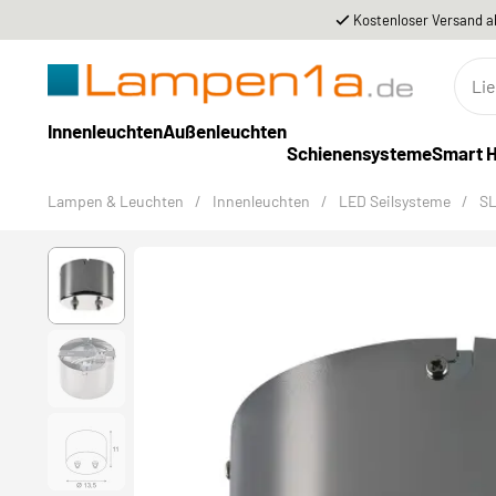
Kostenloser Versand a
Innenleuchten
Außenleuchten
Schienensysteme
Smart 
Lampen & Leuchten
/
Innenleuchten
/
LED Seilsysteme
/
SL