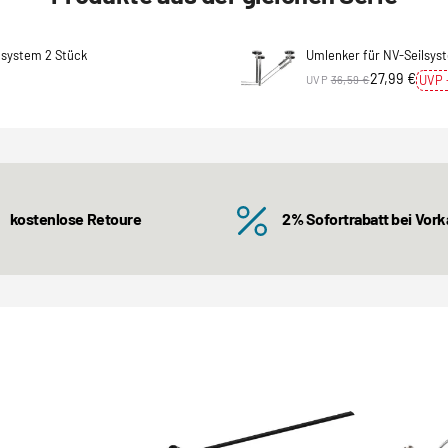
lsystem 2 Stück
Umlenker für NV-Seilsyst
27,99 €
UVP 
UVP
36,59 €
kostenlose Retoure
2% Sofortrabatt bei Vor