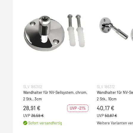
SLV 186302
SLV 186312
Wandhalter für NV-Seilsystem, chrom,
Wandhalter für NV-Se
2 Stk., 3cm
2 Stk., 10cm
28,91 €
40,17 €
UVP -21%
UVP
36,59 €
UVP
50,87 €
Sofort versandfertig
Weitere Varianten ve