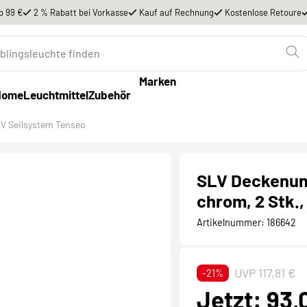
b 99 €
2 % Rabatt bei Vorkasse
Kauf auf Rechnung
Kostenlose Retoure
Marken
Home
Leuchtmittel
Zubehör
V Seilsystem Tenseo
SLV Deckenuml
chrom, 2 Stk.,
Artikelnummer:
186642
UVP 117,81 €
-21%
Jetzt: 93,