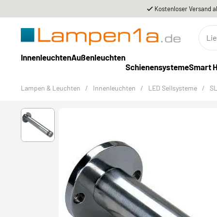
Kostenloser Versand a
Innenleuchten
Außenleuchten
Schienensysteme
Smart 
Lampen & Leuchten
/
Innenleuchten
/
LED Seilsysteme
/
SL