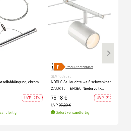
Produktdatenblatt
SLV 1002695
SLV 
tseilabhängung, chrom
NOBLO Seilleuchte weiß schwenkbar
TENS
2700K für TENSEO Niedervolt-
Seilsystem
75,18 €
38
UVP -21%
UVP -21%
UVP
95,20 €
UVP
sandfertig
Sofort versandfertig
S