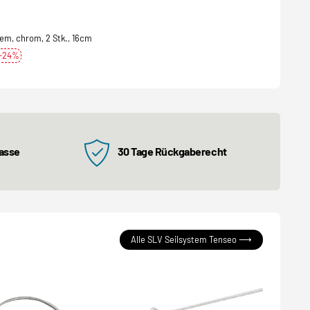
em, chrom, 2 Stk., 16cm
-24%
kasse
30 Tage Rückgaberecht
Alle SLV Seilsystem Tenseo ⟶