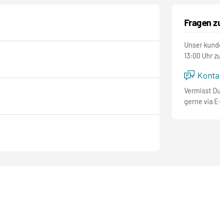
Fragen z
Unser kunde
13:00 Uhr z
Kontak
Vermisst D
gerne via E