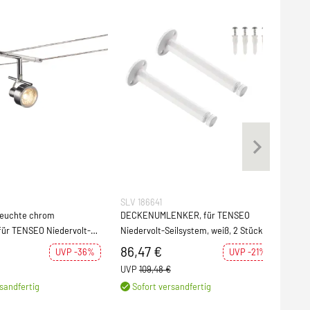
SLV 186641
SLV 
leuchte chrom
DECKENUMLENKER, für TENSEO
UMLE
für TENSEO Niedervolt-
Niedervolt-Seilsystem, weiß, 2 Stück
Seil
R-C51
86,47 €
26,
UVP -36%
UVP -21%
UVP
109,48 €
UVP
sandfertig
Sofort versandfertig
S