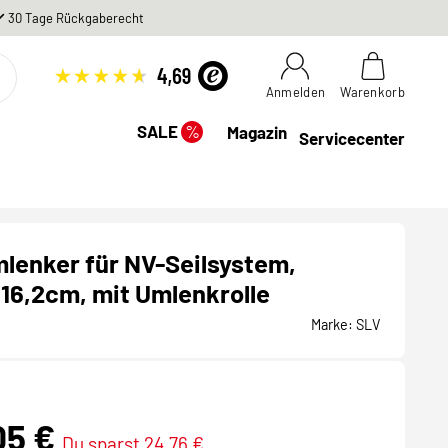
30 Tage Rückgaberecht
Anmelden
Warenkorb
%
SALE
Magazin
Servicecenter
enker für NV-Seilsystem,
 16,2cm, mit Umlenkrolle
Marke:
SLV
05 €
Du sparst 24,76 €