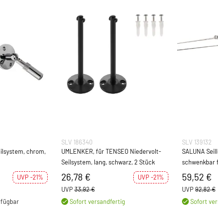
SLV 186340
SLV 139132
ilsystem, chrom,
UMLENKER, für TENSEO Niedervolt-
SALUNA Seil
Seilsystem, lang, schwarz, 2 Stück
schwenkbar 
Seilsystem Q
26,78 €
59,52 €
UVP -21%
UVP -21%
UVP
33,92 €
UVP
92,82 €
rfügbar
Sofort versandfertig
Sofort ver