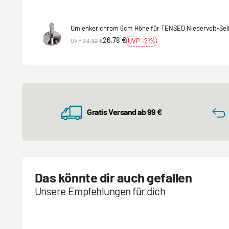
Umlenker chrom 6cm Höhe für TENSEO Niedervolt-Sei
26,78 €
UVP -21%
UVP
33,92 €
Gratis Versand ab 99 €
Das könnte dir auch gefallen
Unsere Empfehlungen für dich