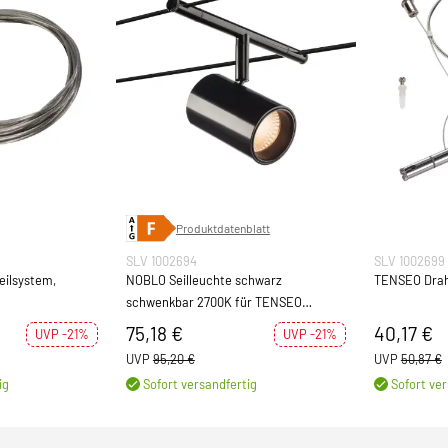
Produktdatenblatt
SLV 1002694
SLV 1002699
eilsystem,
NOBLO Seilleuchte schwarz
TENSEO Drah
schwenkbar 2700K für TENSEO
Niedervolt-Seilsystem
75,18 €
40,17 €
UVP -21%
UVP -21%
UVP
95,20 €
UVP
50,87 €
ig
Sofort versandfertig
Sofort ver