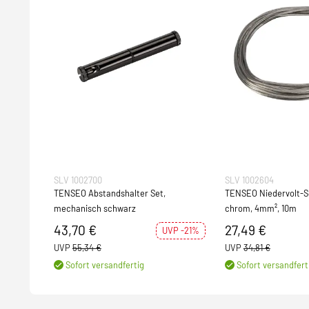
SLV 1002700
SLV 1002604
TENSEO Abstandshalter Set,
TENSEO Niedervolt-S
mechanisch schwarz
chrom, 4mm², 10m
43,70 €
27,49 €
UVP -21%
UVP
55,34 €
UVP
34,81 €
Sofort versandfertig
Sofort versandfert