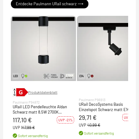
Entdecke Paulmann URail schwarz ⟶
Produktdatenblatt
Paulmann P96913
Paulmann P94972
URail DecoSystems Basis
URail LED Pendelleuchte Aldan
Einzelspot Schwarz matt E14 max
Schwarz matt 8,5W 2700K
20W
29,71 €
dimmbar (LED fest verbaut)
UVP -28%
117,10 €
UVP -21%
UVP
40,99 €
UVP
147,99 €
Sofort versandfertig
Sofort versandfertig