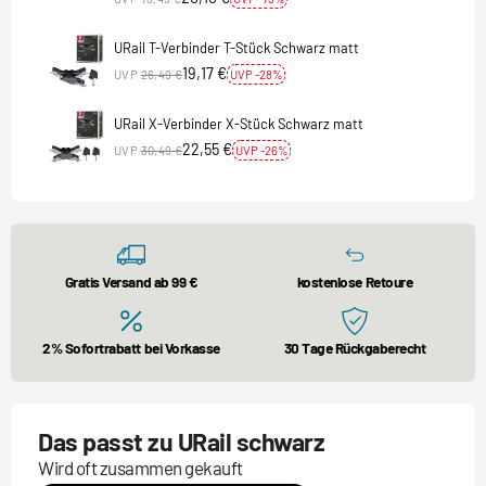
URail T-Verbinder T-Stück Schwarz matt
19,17 €
UVP
26,49 €
UVP -28%
URail X-Verbinder X-Stück Schwarz matt
22,55 €
UVP
30,49 €
UVP -26%
Gratis Versand ab 99 €
kostenlose Retoure
2% Sofortrabatt bei Vorkasse
30 Tage Rückgaberecht
Das passt zu URail schwarz
Wird oft zusammen gekauft