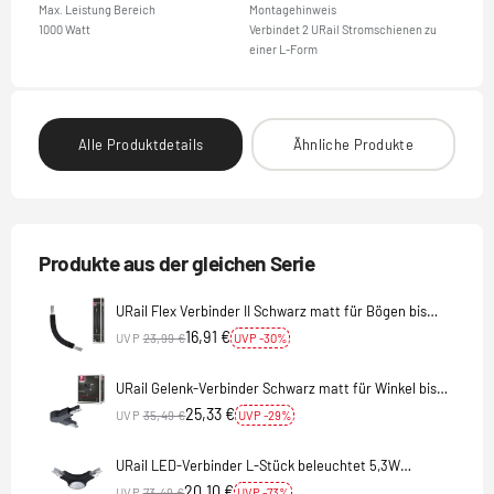
Max. Leistung Bereich
Montagehinweis
1000 Watt
Verbindet 2 URail Stromschienen zu
einer L-Form
Alle Produktdetails
Ähnliche Produkte
Produkte aus der gleichen Serie
URail Flex Verbinder II Schwarz matt für Bögen bis
maximal 90°
16,91 €
UVP
23,99 €
UVP -30%
URail Gelenk-Verbinder Schwarz matt für Winkel bis
90°
25,33 €
UVP
35,49 €
UVP -29%
URail LED-Verbinder L-Stück beleuchtet 5,3W
Schwarz
20,10 €
UVP
73,49 €
UVP -73%