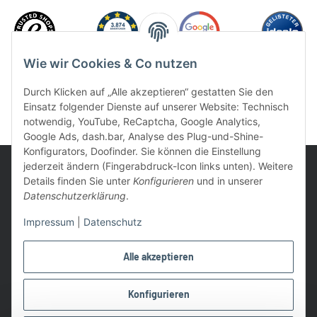
Wie wir Cookies & Co nutzen
Durch Klicken auf „Alle akzeptieren“ gestatten Sie den
Einsatz folgender Dienste auf unserer Website: Technisch
notwendig, YouTube, ReCaptcha, Google Analytics,
Google Ads, dash.bar, Analyse des Plug-und-Shine-
Konfigurators, Doofinder. Sie können die Einstellung
jederzeit ändern (Fingerabdruck-Icon links unten). Weitere
Details finden Sie unter
Konfigurieren
und in unserer
Datenschutzerklärung
.
UVP: Ist die unverbindliche Preisempfehlung des Herstellers für
Impressum
|
Datenschutz
das Produkt
* Gratis Versand ab 99 € innerhalb Deutschlands
Alle akzeptieren
Wir nutzen Trusted Shops als unabhängigen Dienstleister für die
Einholung von Bewertungen. Trusted Shops hat Maßnahmen
Konfigurieren
getroffen, um sicherzustellen, dass es es sich um echte