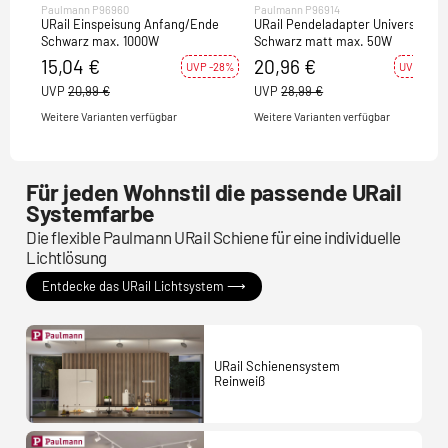
Paulmann P96960
Paulmann P96914
URail Einspeisung Anfang/Ende
URail Pendeladapter Universal
Schwarz max. 1000W
Schwarz matt max. 50W
15,04 €
20,96 €
UVP -28%
UVP -28%
UVP
20,99 €
UVP
28,99 €
Weitere Varianten verfügbar
Weitere Varianten verfügbar
Für jeden Wohnstil die passende URail
Systemfarbe
Die flexible Paulmann URail Schiene für eine individuelle
Lichtlösung
Entdecke das URail Lichtsystem ⟶
URail Schienensystem
Reinweiß