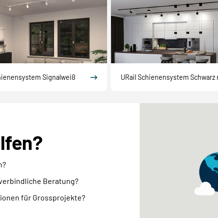
hienensystem Signalweiß
URail Schienensystem Schwarz 
elfen?
n?
nverbindliche Beratung?
ionen für Grossprojekte?