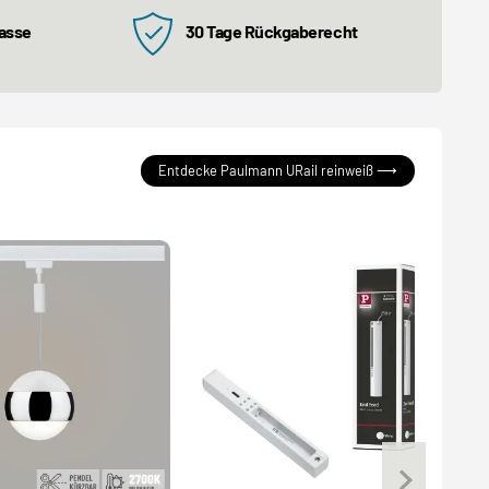
kasse
30 Tage Rückgaberecht
Entdecke Paulmann URail reinweiß ⟶