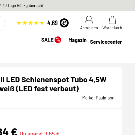
30 Tage Rückgaberecht
Anmelden
Warenkorb
%
SALE
Magazin
Servicecenter
il LED Schienenspot Tubo 4.5W
eiß (LED fest verbaut)
Marke:
Paulmann
,84 €
Du sparst 9,65 €