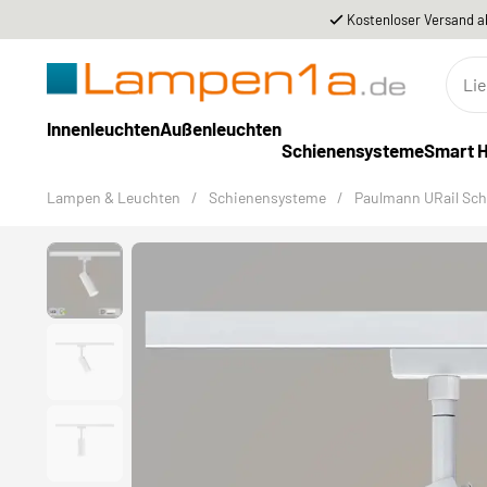
Kostenloser Versand a
Innenleuchten
Außenleuchten
Schienensysteme
Smart 
Lampen & Leuchten
/
Schienensysteme
/
Paulmann URail Sc