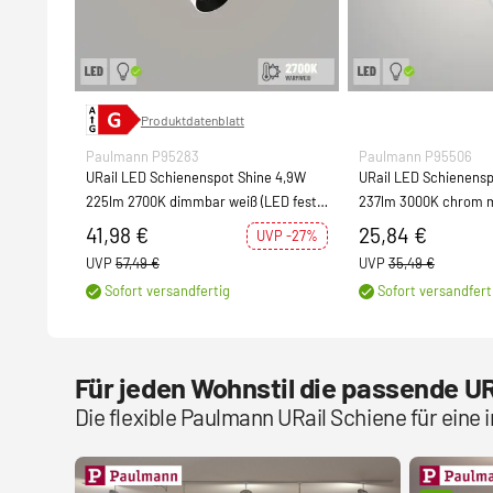
Produktdatenblatt
Paulmann P95283
Paulmann P95506
URail LED Schienenspot Shine 4,9W
URail LED Schienens
225lm 2700K dimmbar weiß (LED fest
237lm 3000K chrom m
verbaut)
verbaut)
41,98 €
25,84 €
UVP -27%
UVP
57,49 €
UVP
35,49 €
Sofort versandfertig
Sofort versandfert
Für jeden Wohnstil die passende U
Die flexible Paulmann URail Schiene für eine 