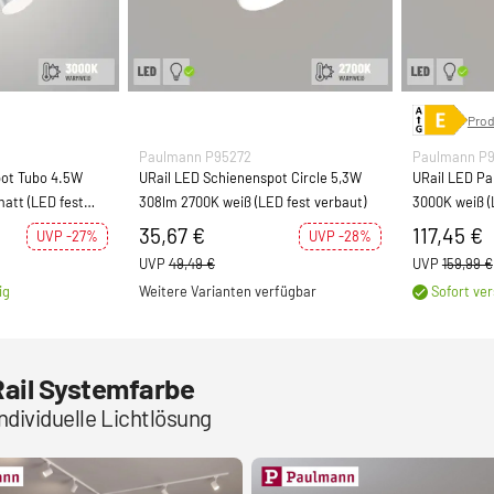
Prod
Paulmann P95272
Paulmann P9
pot Tubo 4.5W
URail LED Schienenspot Circle 5,3W
URail LED Pa
att (LED fest
308lm 2700K weiß (LED fest verbaut)
3000K weiß (
35,67 €
117,45 €
UVP -27%
UVP -28%
UVP
49,49 €
UVP
159,99 €
ig
Weitere Varianten verfügbar
Sofort ver
Rail Systemfarbe
individuelle Lichtlösung