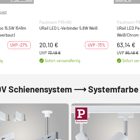
latt
Paulmann P95486
Paulmann P
o 15,5W 1541lm
URail LED L-Verbinder 5,8W Weiß
URail LED Pe
 verbaut)
Weiß/Chrom 
dimmbar (LED
20,10 €
63,14 €
UVP -27%
UVP -73%
UVP
73,49 €
UVP
85,49 €
ig
Sofort versandfertig
Sofort ver
0V Schienensystem ⟶ Systemfarbe