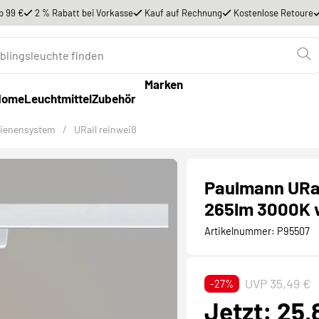
b 99 €
2 % Rabatt bei Vorkasse
Kauf auf Rechnung
Kostenlose Retoure
Marken
Home
Leuchtmittel
Zubehör
hienensystem
/
URail reinweiß
Paulmann URa
265lm 3000K w
Artikelnummer:
P95507
UVP 35,49 €
-27%
Jetzt: 25