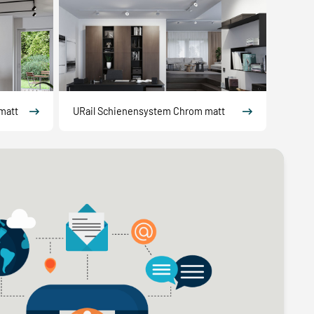
matt
URail Schienensystem Chrom matt