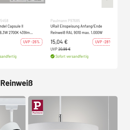
95458
Paulmann P97685
Pau
ndel Capsule II
URail Einspeisung Anfang/Ende
URai
6,3W 2700K 439lm
Reinweiß RAL 9010 max. 1.000W
 fest verbaut)
15,04 €
3,3
UVP -26%
UVP -28%
UVP
20,99 €
UVP
sandfertig
Sofort versandfertig
S
 Reinweiß