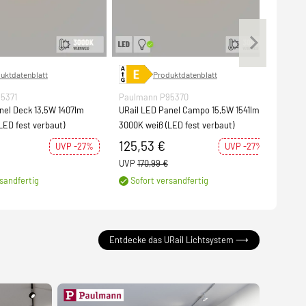
uktdatenblatt
Produktdatenblatt
5371
Paulmann P95370
Pau
nel Deck 13,5W 1407lm
URail LED Panel Campo 15,5W 1541lm
URai
LED fest verbaut)
3000K weiß (LED fest verbaut)
Lini
125,53 €
54
UVP -27%
UVP -27%
UVP
170,99 €
UVP
sandfertig
Sofort versandfertig
S
Entdecke das URail Lichtsystem ⟶