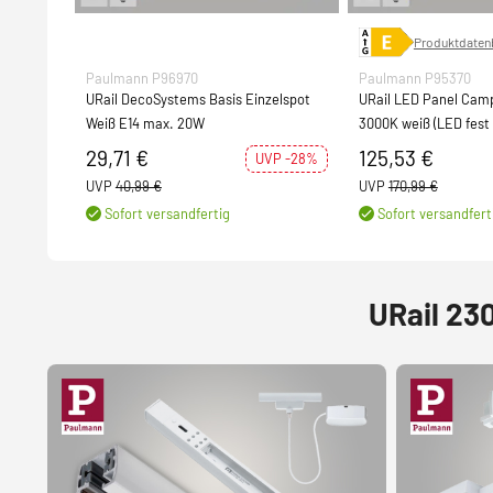
Produktdatenb
Paulmann P96970
Paulmann P95370
URail DecoSystems Basis Einzelspot
URail LED Panel Camp
Weiß E14 max. 20W
3000K weiß (LED fest
29,71 €
125,53 €
UVP -28%
UVP
40,99 €
UVP
170,99 €
Sofort versandfertig
Sofort versandfert
URail 23