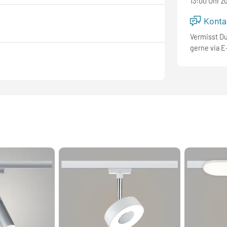
13:00 Uhr z
Kontak
Vermisst D
gerne via E