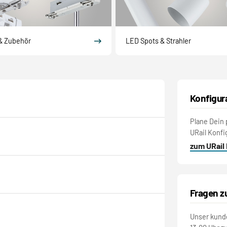
& Zubehör
LED Spots & Strahler
Konfigur
Plane Dein 
URail Konfi
zum URail
Fragen z
Unser kunde