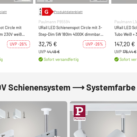
latt
Produktdatenblatt
Paulmann P95594
Paulmann L1a
ot Circle mit
URail LED Schienenspot Circle mit 3-
URail LED Sc
lm 230V weiß
Step-Dim 5W 180lm 4000K dimmbar
Tubo Weiß + 
230V weiß (LED fest verbaut)
32,75 €
147,20 €
UVP -26%
UVP -26%
UVP
44,49 €
UVP
176,44 €
ig
Sofort versandfertig
Sofort ver
0V Schienensystem ⟶ Systemfarbe