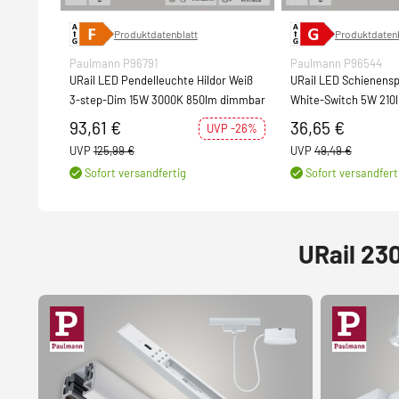
Produktdatenblatt
Produktdatenb
Paulmann P96791
Paulmann P96544
URail LED Pendelleuchte Hildor Weiß
URail LED Schienensp
3-step-Dim 15W 3000K 850lm dimmbar
White-Switch 5W 210
(LED fest verbaut)
93,61 €
36,65 €
UVP -26%
UVP
125,99 €
UVP
49,49 €
Sofort versandfertig
Sofort versandfert
URail 23