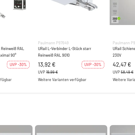
Paulmann P97649
Paulmann P
er Reinweiß RAL
URail L-Verbinder L-Stück starr
URail Schien
aximal 90°
Reinweiß RAL 9010
230V
13,92 €
42,47 €
UVP -30%
UVP -30%
UVP
19,99 €
UVP
58,49 €
rfügbar
Weitere Varianten verfügbar
Weitere Vari