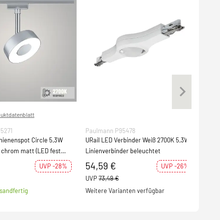
uktdatenblatt
5271
Paulmann P95478
Pau
hienenspot Circle 5,3W
URail LED Verbinder Weiß 2700K 5,3W
URai
 chrom matt (LED fest
Linienverbinder beleuchtet
350
(LED
54,59 €
40,
UVP -28%
UVP -26%
UVP
73,49 €
UVP
sandfertig
Weitere Varianten verfügbar
S