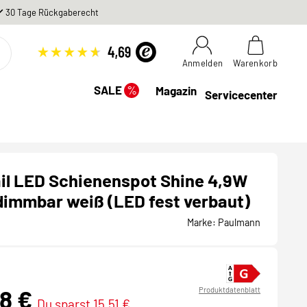
30 Tage Rückgaberecht
Anmelden
Warenkorb
%
SALE
Magazin
Servicecenter
il LED Schienenspot Shine 4,9W
immbar weiß (LED fest verbaut)
Marke:
Paulmann
98 €
Produktdatenblatt
Du sparst 15,51 €