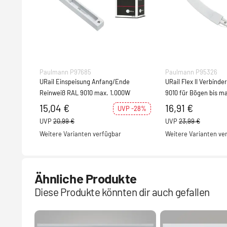
Paulmann P97685
Paulmann P95326
URail Einspeisung Anfang/Ende
URail Flex II Verbind
Reinweiß RAL 9010 max. 1.000W
9010 für Bögen bis m
15,04 €
16,91 €
UVP -28%
UVP
20,99 €
UVP
23,99 €
Weitere Varianten verfügbar
Weitere Varianten ve
Ähnliche Produkte
Diese Produkte könnten dir auch gefallen