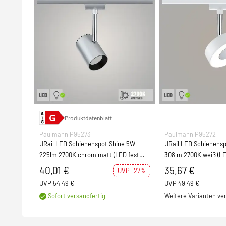
Produktdatenblatt
Paulmann P95273
Paulmann P95272
URail LED Schienenspot Shine 5W
URail LED Schienensp
225lm 2700K chrom matt (LED fest
308lm 2700K weiß (LE
verbaut)
40,01 €
35,67 €
UVP -27%
UVP
54,49 €
UVP
49,49 €
Sofort versandfertig
Weitere Varianten ve