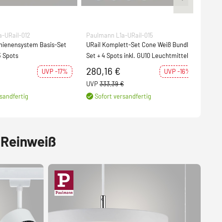
-URail-012
Paulmann L1a-URail-015
Pau
hienensystem Basis-Set
URail Komplett-Set Cone Weiß Bundle-
URai
3 Spots
Set + 4 Spots inkl. GU10 Leuchtmittel
Dim 
(LED
280,16 €
62
UVP -17%
UVP -16%
UVP
333,39 €
UVP
sandfertig
Sofort versandfertig
S
 Reinweiß