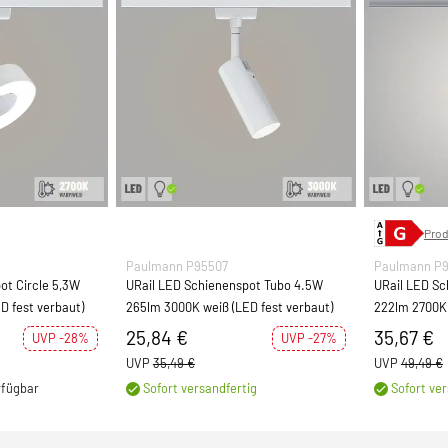
Prod
Paulmann P95507
Paulmann P9
ot Circle 5,3W
URail LED Schienenspot Tubo 4.5W
URail LED Sc
D fest verbaut)
265lm 3000K weiß (LED fest verbaut)
222lm 2700K
verbaut)
25,84 €
35,67 €
UVP -28%
UVP -27%
UVP
35,49 €
UVP
49,49 €
rfügbar
Sofort versandfertig
Sofort ver