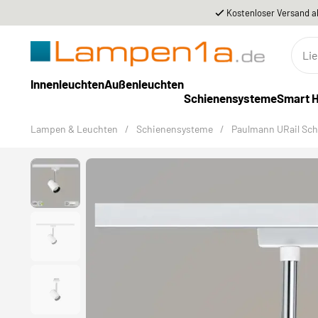
Kostenloser Versand a
Innenleuchten
Außenleuchten
Schienensysteme
Smart 
Lampen & Leuchten
/
Schienensysteme
/
Paulmann URail Sc