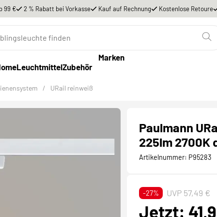
b 99 €
2 % Rabatt bei Vorkasse
Kauf auf Rechnung
Kostenlose Retoure
Marken
Home
Leuchtmittel
Zubehör
hienensystem
/
URail reinweiß
Paulmann URa
225lm 2700K d
Artikelnummer:
P95283
UVP 57,49 €
-27%
Jetzt: 41,