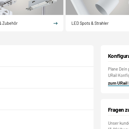
& Zubehör
LED Spots & Strahler
Konfigur
Plane Dein 
URail Konfi
zum URail
Fragen z
Unser kunde