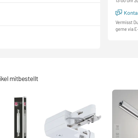
13:00 Uhr z
Kontak
Vermisst D
gerne via E
kel mitbestellt