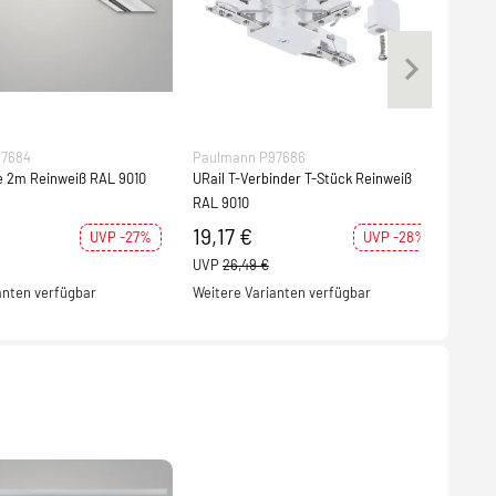
97684
Paulmann P97686
Pau
e 2m Reinweiß RAL 9010
URail T-Verbinder T-Stück Reinweiß
URai
RAL 9010
RAL 
19,17 €
22
UVP -27%
UVP -28%
UVP
26,49 €
UVP
anten verfügbar
Weitere Varianten verfügbar
Weit