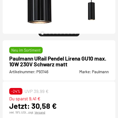
Neu im Sortiment
Paulmann URail Pendel Lirena GU10 max.
10W 230V Schwarz matt
Artikelnummer:
P93146
Marke:
Paulmann
UVP 39,99 €
-24%
Du sparst 9,41 €
Jetzt: 30,58 €
inkl. 19% USt.,
zzgl.
Versand