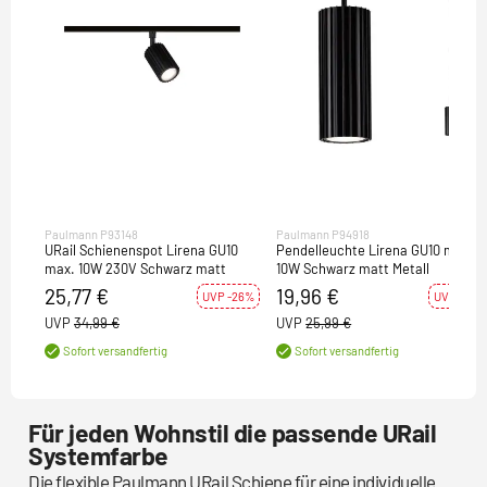
Paulmann P93148
Paulmann P94918
URail Schienenspot Lirena GU10
Pendelleuchte Lirena GU10 max.
max. 10W 230V Schwarz matt
10W Schwarz matt Metall
25,77 €
19,96 €
UVP -26%
UVP -23%
UVP
34,99 €
UVP
25,99 €
Sofort versandfertig
Sofort versandfertig
Für jeden Wohnstil die passende URail
Systemfarbe
Die flexible Paulmann URail Schiene für eine individuelle