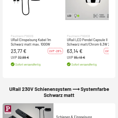
Paulmann P96916
Paulmann P96808
URail Einspeisung Kabel 1m
URail LED Pendel Capsule II
Schwarz matt max. 1000W
Schwarz matt/Chrom 6,3W 2700K
400lm dimmbar (LED fest verbaut)
23,77 €
63,14 €
UVP -28%
UVP -26%
UVP
32,99 €
UVP
85,49 €
Sofort versandfertig
Sofort versandfertig
URail 230V Schienensystem ⟶ Systemfarbe
Schwarz matt
Schienen & Einspeisung