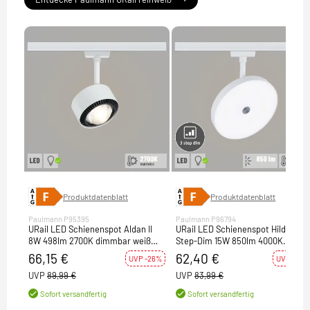
Produktdatenblatt
Produktdatenblatt
Paulmann P95395
Paulmann P96794
URail LED Schienenspot Aldan II
URail LED Schienenspot Hildor 3-
8W 498lm 2700K dimmbar weiß
Step-Dim 15W 850lm 4000K
schwarz (LED fest verbaut)
dimmbar weiß (LED fest verbaut)
66,15 €
62,40 €
UVP -26%
UVP -26%
UVP
89,99 €
UVP
83,99 €
Sofort versandfertig
Sofort versandfertig