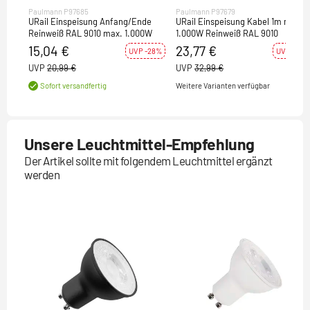
Paulmann P97685
Paulmann P97679
URail Einspeisung Anfang/Ende
URail Einspeisung Kabel 1m max.
Reinweiß RAL 9010 max. 1.000W
1.000W Reinweiß RAL 9010
15,04 €
23,77 €
UVP -28%
UVP -28%
UVP
20,99 €
UVP
32,99 €
Weitere Varianten verfügbar
Sofort versandfertig
Unsere Leuchtmittel-Empfehlung
Der Artikel sollte mit folgendem Leuchtmittel ergänzt
werden