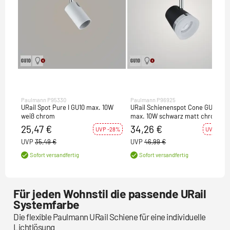
Paulmann P95330
Paulmann P96925
URail Spot Pure I GU10 max. 10W
URail Schienenspot Cone GU10
weiß chrom
max. 10W schwarz matt chrom
25,47 €
34,26 €
UVP -28%
UVP -27%
UVP
35,49 €
UVP
46,99 €
Sofort versandfertig
Sofort versandfertig
Für jeden Wohnstil die passende URail
Systemfarbe
Die flexible Paulmann URail Schiene für eine individuelle
Lichtlösung