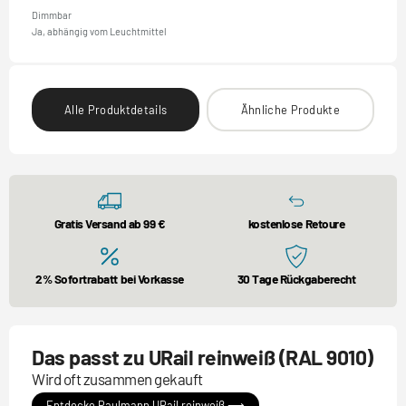
Dimmbar
Ja, abhängig vom Leuchtmittel
Alle Produktdetails
Ähnliche Produkte
Gratis Versand ab 99 €
kostenlose Retoure
2% Sofortrabatt bei Vorkasse
30 Tage Rückgaberecht
Das passt zu URail reinweiß (RAL 9010)
Wird oft zusammen gekauft
Entdecke Paulmann URail reinweiß ⟶