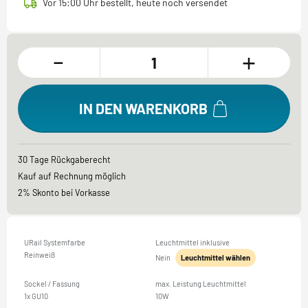
Vor 15:00 Uhr bestellt, heute noch versendet
-
+
IN DEN WARENKORB
30 Tage Rückgaberecht
Kauf auf Rechnung möglich
2% Skonto bei Vorkasse
URail Systemfarbe
Leuchtmittel inklusive
Reinweiß
Nein
Leuchtmittel wählen
Sockel / Fassung
max. Leistung Leuchtmittel
1x GU10
10W