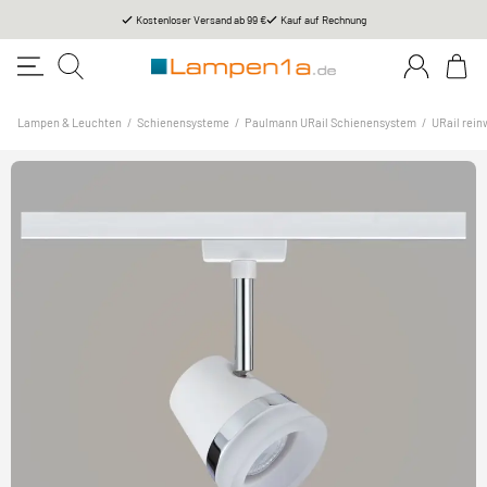
Kostenloser Versand ab 99 €
Kauf auf Rechnung
Lampen & Leuchten
/
Schienensysteme
/
Paulmann URail Schienensystem
/
URail rein