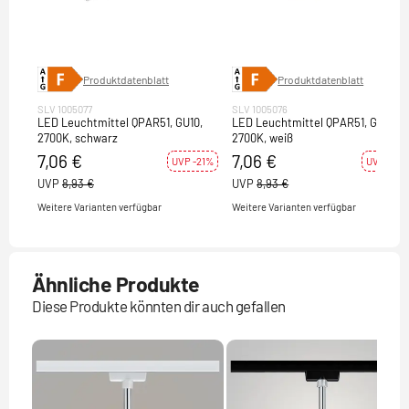
Produktdatenblatt
Produktdatenblatt
SLV 1005077
SLV 1005076
LED Leuchtmittel QPAR51, GU10,
LED Leuchtmittel QPAR51, GU10,
2700K, schwarz
2700K, weiß
7,06 €
7,06 €
UVP -21%
UVP -21%
UVP
8,93 €
UVP
8,93 €
Weitere Varianten verfügbar
Weitere Varianten verfügbar
Ähnliche Produkte
Diese Produkte könnten dir auch gefallen