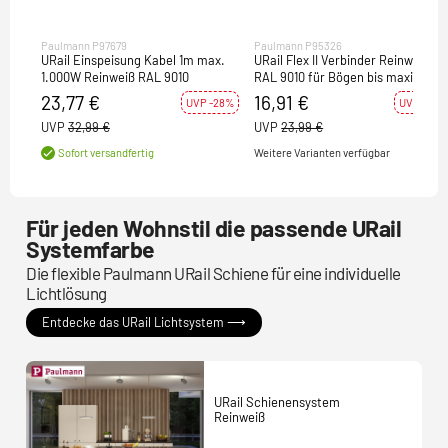
Paulmann P97679
Paulmann P95326
URail Einspeisung Kabel 1m max.
URail Flex II Verbinder Reinweiß
1.000W Reinweiß RAL 9010
RAL 9010 für Bögen bis maximal
90°
23,77 €
16,91 €
UVP -28%
UVP -30%
UVP
32,99 €
UVP
23,99 €
Weitere Varianten verfügbar
Sofort versandfertig
Für jeden Wohnstil die passende URail
Systemfarbe
Die flexible Paulmann URail Schiene für eine individuelle
Lichtlösung
Entdecke das URail Lichtsystem ⟶
URail Schienensystem
Reinweiß