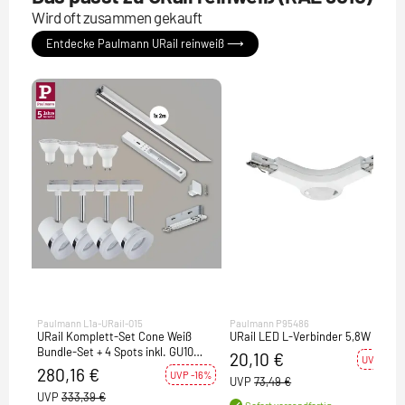
Wird oft zusammen gekauft
Entdecke Paulmann URail reinweiß ⟶
Paulmann L1a-URail-015
Paulmann P95486
URail Komplett-Set Cone Weiß
URail LED L-Verbinder 5,8W Weiß
Bundle-Set + 4 Spots inkl. GU10
20,10 €
UVP -73%
Leuchtmittel
280,16 €
UVP -16%
UVP
73,49 €
UVP
333,39 €