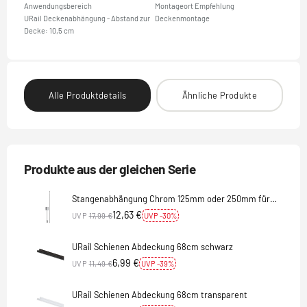
Anwendungsbereich
Montageort Empfehlung
URail Deckenabhängung - Abstand zur
Deckenmontage
Decke: 10,5 cm
Alle Produktdetails
Ähnliche Produkte
Produkte aus der gleichen Serie
Stangenabhängung Chrom 125mm oder 250mm für
URail Schienensystem
12,63 €
UVP
17,99 €
UVP -30%
URail Schienen Abdeckung 68cm schwarz
6,99 €
UVP
11,49 €
UVP -39%
URail Schienen Abdeckung 68cm transparent