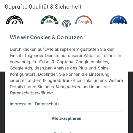
Geprüfte Qualität & Sicherheit
Wie wir Cookies & Co nutzen
Durch Klicken auf „Alle akzeptieren“ gestatten Sie den
Einsatz folgender Dienste auf unserer Website: Technisch
notwendig, YouTube, ReCaptcha, Google Analytics,
Google Ads, dash.bar, Analyse des Plug-und-Shine-
Konfigurators, Doofinder. Sie können die Einstellung
jederzeit ändern (Fingerabdruck-Icon links unten). Weitere
Details finden Sie unter
Konfigurieren
und in unserer
Datenschutzerklärung
.
UVP: Ist die unverbindliche Preisempfehlung des Herstellers für
Impressum
|
Datenschutz
das Produkt
* Gratis Versand ab 99 € innerhalb Deutschlands
Alle akzeptieren
Wir nutzen Trusted Shops als unabhängigen Dienstleister für die
Einholung von Bewertungen. Trusted Shops hat Maßnahmen