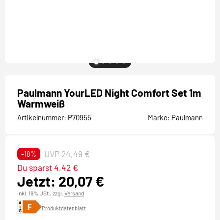
Paulmann YourLED Night Comfort Set 1m
Warmweiß
Artikelnummer:
P70955
Marke:
Paulmann
UVP 24,49 €
-18%
Du sparst 4,42 €
Jetzt: 20,07 €
inkl. 19% USt.,
zzgl.
Versand
Produktdatenblatt