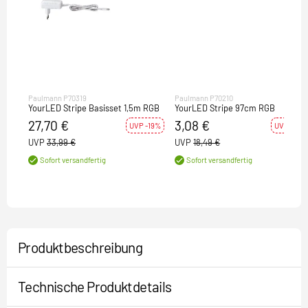
Paulmann P70319
Paulmann P70210
YourLED Stripe Basisset 1,5m RGB
YourLED Stripe 97cm RGB
27,70 €
3,08 €
UVP -19%
UVP -83%
UVP
33,99 €
UVP
18,49 €
Sofort versandfertig
Sofort versandfertig
Produktbeschreibung
Technische Produktdetails