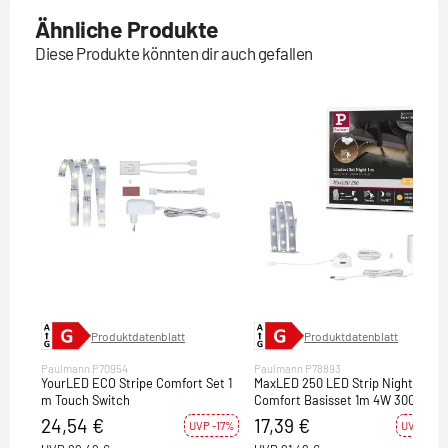
Ähnliche Produkte
Diese Produkte könnten dir auch gefallen
Produktdatenblatt
Produktdatenblatt
Paulmann P70954
Paulmann P78893
YourLED ECO Stripe Comfort Set 1
MaxLED 250 LED Strip Night
m Touch Switch
Comfort Basisset 1m 4W 300lm
30LEDs/m 2700K 12VA
24,54 €
17,39 €
UVP -17%
UVP -19%