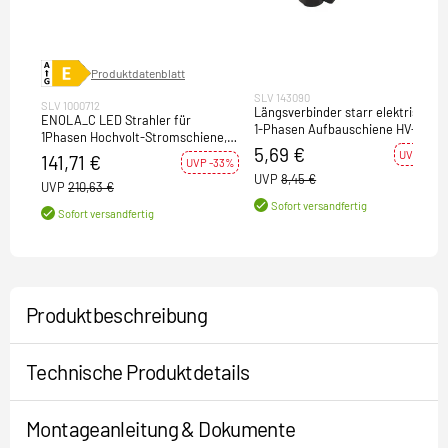
Produktdatenblatt
SLV 143090
SLV 1000712
Längsverbinder starr elektrisch fü
ENOLA_C LED Strahler für
1-Phasen Aufbauschiene HV-
1Phasen Hochvolt-Stromschiene,
Stromschiene schwarz
5,69 €
3000K, schwarz, 55°, inkl. 1
UVP -33%
141,71 €
UVP -33%
Phasen-Adapter
UVP
8,45 €
UVP
210,63 €
Sofort versandfertig
Sofort versandfertig
Produktbeschreibung
Technische Produktdetails
Montageanleitung & Dokumente