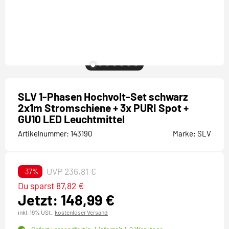
SLV 1-Phasen Hochvolt-Set schwarz
2x1m Stromschiene + 3x PURI Spot +
GU10 LED Leuchtmittel
Artikelnummer:
143190
Marke:
SLV
UVP 236,81 €
-37%
Du sparst 87,82 €
Jetzt: 148,99 €
inkl. 19% USt.,
kostenloser Versand