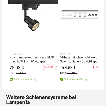
SLV 153560
SLV 143191
PURI Lampenkopf, schwarz, GU10 ,
1-Phasen Hochvolt-Set weiß 2x1m
max. 50W, inkl. 3P.-Adapter
Stromschiene + 3x PURI Spot +
GU10 LED Leuchtmittel
28,62 €
149,99 €
UVP -33%
UVP -37%
UVP
42,54 €
UVP
236,81 €
Sofort versandfertig
Sofort versandfertig
Weitere Schienensysteme bei
Lampen1a