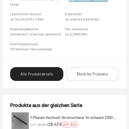
Länge
Leuchtmittel inklusive
Erweiterbar
Ja, 3x LED GU10 4.3 Watt
Ja, jederzeit erweiterbar
Anwendungsbereich
Max. Auslastung
Innenbereich, privat oder gewerblich
bis zu 3680 Watt
Anschlussspannung
230 Volt (kein Trafo notwendig)
Alle Produktdetails
Ähnliche Produkte
Produkte aus der gleichen Serie
1-Phasen Hochvolt-Stromschiene 1m schwarz 230V
Aufbauschiene
28,43 €
UVP
42,25 €
UVP -33%