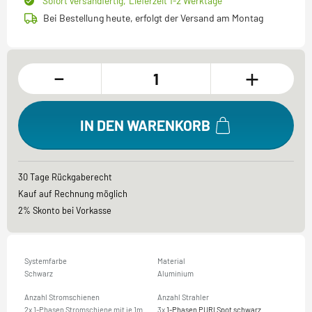
Sofort versandfertig,
Lieferzeit 1-2 Werktage
Bei Bestellung heute, erfolgt der Versand am Montag
-
+
IN DEN WARENKORB
30 Tage Rückgaberecht
Kauf auf Rechnung möglich
2% Skonto bei Vorkasse
Systemfarbe
Material
Schwarz
Aluminium
Anzahl Stromschienen
Anzahl Strahler
2x 1-Phasen Stromschiene mit je 1m
3x
1-Phasen PURI Spot schwarz