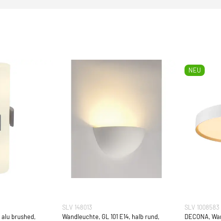
NEU
SLV 148013
SLV 1008583
 alu brushed,
Wandleuchte, GL 101 E14, halb rund,
DECONA, Wa