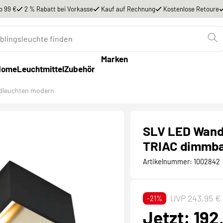
b 99 €
2 % Rabatt bei Vorkasse
Kauf auf Rechnung
Kostenlose Retoure
Marken
Home
Leuchtmittel
Zubehör
leuchten modern
SLV LED Wand
TRIAC dimmba
Artikelnummer:
1002842
UVP 243,95 €
-21%
Jetzt: 192