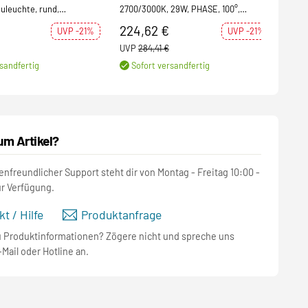
leuchte, rund,
2700/3000K, 29W, PHASE, 100°,
einf
23W, PHASE, weiß / gold
anthrazit
224,62 €
121
UVP -21%
UVP -21%
UVP
284,41 €
UVP
sandfertig
Sofort versandfertig
S
um Artikel?
nfreundlicher Support steht dir von Montag - Freitag 10:00 -
ur Verfügung.
t / Hilfe
Produktanfrage
u Produktinformationen? Zögere nicht und spreche uns
-Mail oder Hotline an.