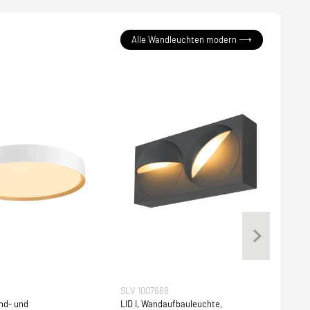
Alle Wandleuchten modern ⟶
SLV 1007668
SLV 
nd- und
LID I, Wandaufbauleuchte,
KARP