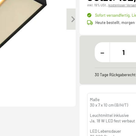
inkl. 19% USt.,
kostenloser Versa
Sofort versandfertig,
Li
Heute bestellt, morgen
-
30 Tage Rückgaberecht
Maße
30 x 7 x 10 cm (B/H/T)
Leuchtmittel inklusive
Ja, 18 W LED fest verbaut
LED Lebensdauer