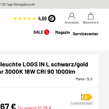
30 Tage Rückgaberecht
Anmelden
Warenkorb
%
SALE
Magazin
Servicecenter
leuchte LOGS IN L schwarz/gold
r 3000K 18W CRI 90 1000lm
Marke:
SLV
,67 €
Produktdatenblatt
Du sparst 51,28 €