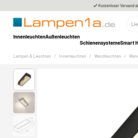
Kostenloser Versand a
Innenleuchten
Außenleuchten
Schienensysteme
Smart 
Lampen & Leuchten
/
Innenleuchten
/
Wandleuchten
/
Wand