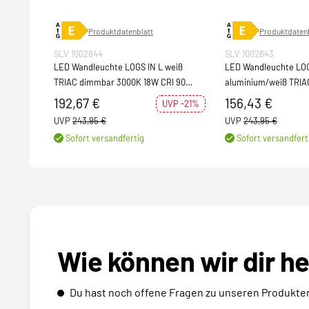
Produktdatenblatt
Produktdatenb
SLV 1002844
SLV 1002843
LED Wandleuchte LOGS IN L weiß
LED Wandleuchte LOG
TRIAC dimmbar 3000K 18W CRI 90
aluminium/weiß TRI
1600lm
18W CRI 90 1600lm
192,67 €
156,43 €
UVP -21%
UVP
243,95 €
UVP
243,95 €
Sofort versandfertig
Sofort versandfert
Wie können wir dir h
Du hast noch offene Fragen zu unseren Produkte