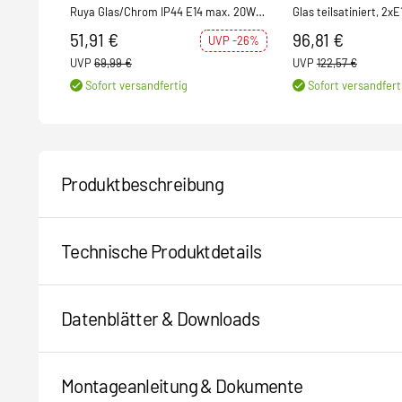
Ruya Glas/Chrom IP44 E14 max. 20W
Glas teilsatiniert, 2x
dimmbar 230V
51,91 €
96,81 €
UVP -26%
UVP
69,99 €
UVP
122,57 €
Sofort versandfertig
Sofort versandfert
Produktbeschreibung
Technische Produktdetails
Datenblätter & Downloads
Montageanleitung & Dokumente