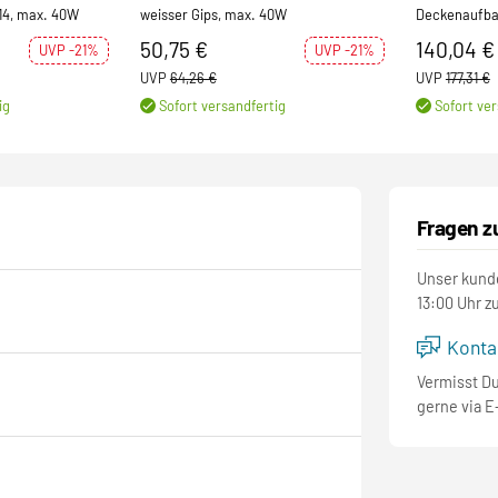
E14, max. 40W
weisser Gips, max. 40W
Deckenaufbau
2700/3000K, 
50,75 €
140,04 €
UVP -21%
UVP -21%
UVP
64,26 €
UVP
177,31 €
ig
Sofort versandfertig
Sofort ver
Fragen z
Unser kunde
13:00 Uhr z
Kontak
Vermisst D
gerne via E