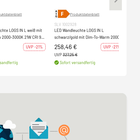
uktdatenblatt
Produktdatenblatt
SLV 1002928
SLV 
hte LOGS IN L weiß mit
LED Wandleuchte LOGS IN L
LED 
 2000-3000K 21W CRI 90
schwarz/gold mit Dim-To-Warm 2000-
3000
3000K 21W CRI 90 1000lm
258,46 €
110
UVP -21%
UVP -21%
UVP
327,25 €
UVP
sandfertig
Sofort versandfertig
S