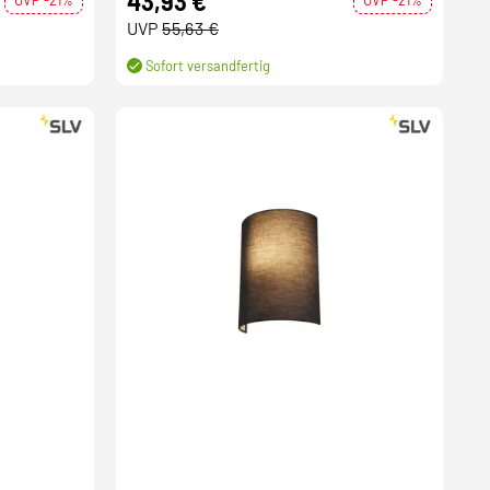
43,93 €
UVP
55,63 €
Sofort versandfertig