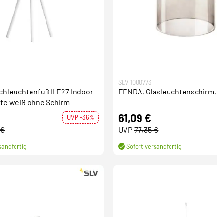
SLV 1000773
hleuchtenfuß II E27 Indoor
FENDA, Glasleuchtenschirm,
hte weiß ohne Schirm
61,09 €
UVP -36%
 €
UVP
77,35 €
sandfertig
Sofort versandfertig