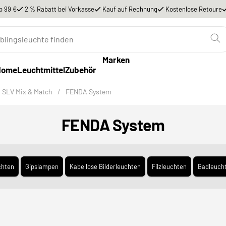
b 99 €
2 % Rabatt bei Vorkasse
Kauf auf Rechnung
Kostenlose Retoure
Marken
Home
Leuchtmittel
Zubehör
SLV Mix & Match
/
FENDA System
FENDA System
chten
Gipslampen
Kabellose Bilderleuchten
Filzleuchten
Badleuch