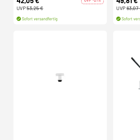
42,05 €
49,81 €
UVP
53,25 €
UVP
63,07
Sofort versandfertig
Sofort ver