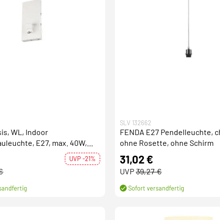
SLV 132662
is, WL, Indoor
FENDA E27 Pendelleuchte, c
uleuchte, E27, max. 40W,
ohne Rosette, ohne Schirm
31,02 €
UVP -21%
€
UVP
39,27 €
sandfertig
Sofort versandfertig