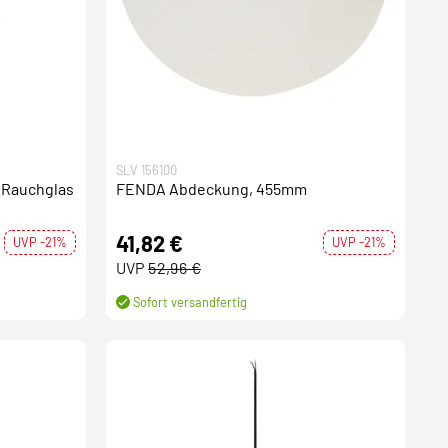
SLV 156100
 Rauchglas
FENDA Abdeckung, 455mm
41,82 €
UVP -21%
UVP -21%
UVP
52,96 €
Sofort versandfertig