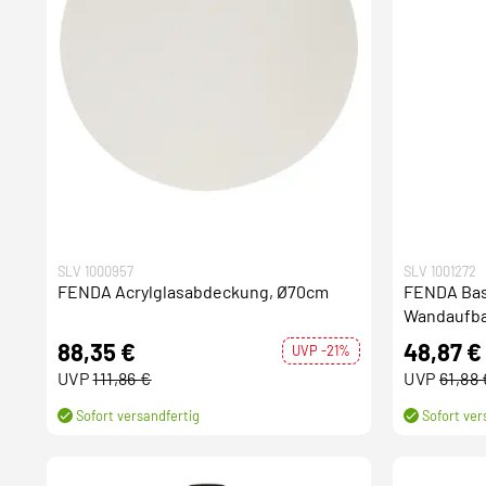
SLV 1000957
SLV 1001272
FENDA Acrylglasabdeckung, Ø70cm
FENDA Bas
Wandaufba
weiß
88,35 €
48,87 €
UVP -21%
UVP
111,86 €
UVP
61,88 
Sofort versandfertig
Sofort ver