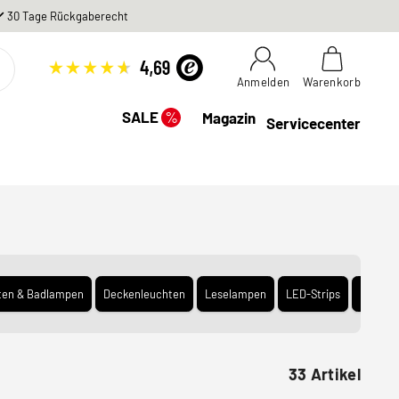
30 Tage Rückgaberecht
Anmelden
Warenkorb
%
SALE
Magazin
Servicecenter
ten & Badlampen
Deckenleuchten
Leselampen
LED-Strips
Möbell
33 Artikel