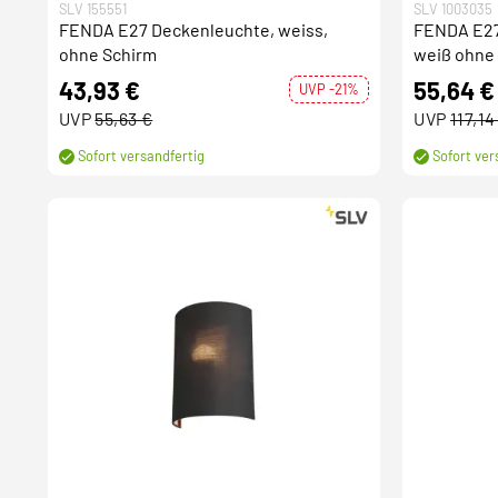
SLV 155551
SLV 1003035
FENDA E27 Deckenleuchte, weiss,
FENDA E27
ohne Schirm
weiß ohne
43,93 €
55,64 €
UVP -21%
UVP
55,63 €
UVP
117,14
Sofort versandfertig
Sofort ver