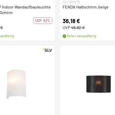
SLV 1001276
 Indoor Wandaufbauleuchte
FENDA Halbschirm, beige
 Schirm
36,18 €
UVP -52%
 €
UVP
45,82 €
sandfertig
Sofort versandfertig