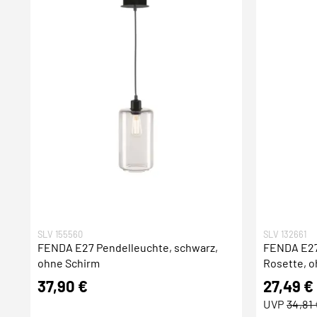
SLV 155560
SLV 132661
FENDA E27 Pendelleuchte, schwarz,
FENDA E27
ohne Schirm
Rosette, 
37,90 €
27,49 €
UVP
34,81