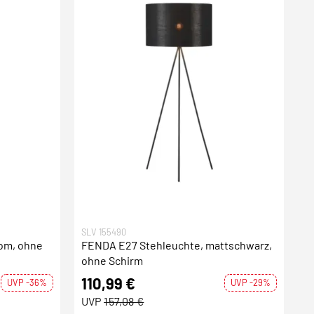
SLV 155490
om, ohne
FENDA E27 Stehleuchte, mattschwarz,
ohne Schirm
110,99 €
UVP -36%
UVP -29%
UVP
157,08 €