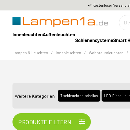
Kostenloser Versand a
Innenleuchten
Außenleuchten
Schienensysteme
Smart 
Lampen & Leuchten
/
Innenleuchten
/
Wohnraumleuchten
/
Weitere Kategorien
Tischleuchten kabellos
LED-Einbauleu
PRODUKTE FILTERN