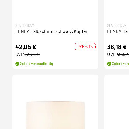
SLV 1001274
SLV 1001275
FENDA Halbschirm, schwarz/Kupfer
FENDA Hal
42,05 €
36,18 €
UVP -21%
UVP
53,25 €
UVP
45,82
Sofort versandfertig
Sofort ver