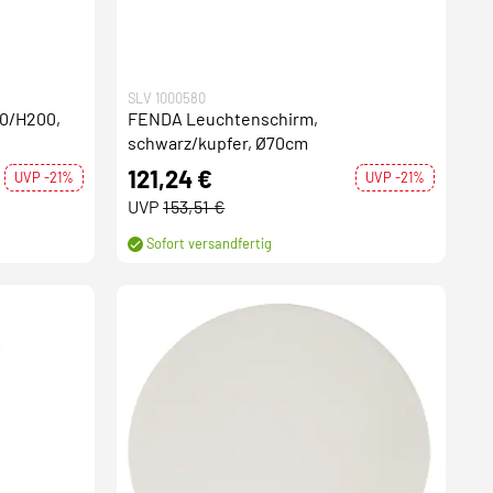
SLV 1000580
0/H200,
FENDA Leuchtenschirm,
schwarz/kupfer, Ø70cm
121,24 €
UVP -21%
UVP -21%
UVP
153,51 €
Sofort versandfertig