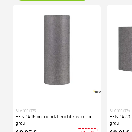
SLV 1004773
SLV 1004774
FENDA 15cm round, Leuchtenschirm
FENDA 30c
grau
grau
UVP -21%