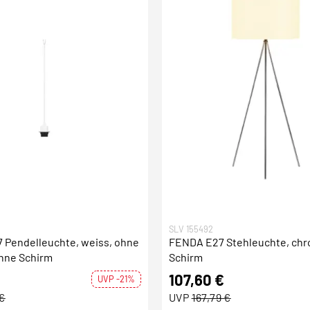
SLV 155492
 Pendelleuchte, weiss, ohne
FENDA E27 Stehleuchte, chr
ohne Schirm
Schirm
107,60 €
UVP -21%
 €
UVP
167,79 €