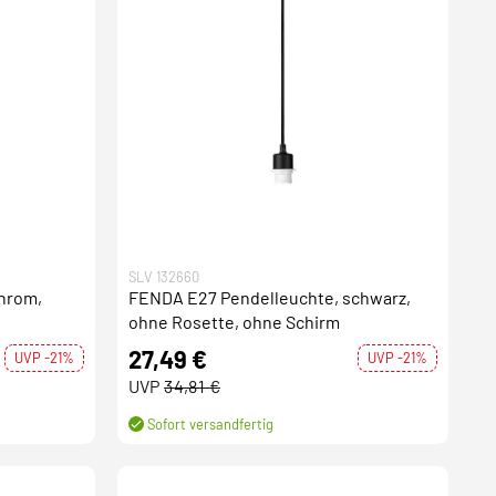
SLV 132660
hrom,
FENDA E27 Pendelleuchte, schwarz,
ohne Rosette, ohne Schirm
27,49 €
UVP -21%
UVP -21%
UVP
34,81 €
Sofort versandfertig