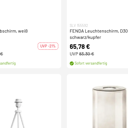
SLV 155592
bschirm, weiß
FENDA Leuchtenschirm, D30
schwarz/kupfer
65,78 €
UVP -21%
 €
UVP
83,30 €
sandfertig
Sofort versandfertig