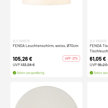
SLV 1000579
SLV 1003032
FENDA Leuchtenschirm, weiss, Ø70cm
FENDA Tisc
Tischleuc
105,26 €
61,05 €
UVP -21%
UVP
133,28 €
UVP
95,20
Sofort versandfertig
Sofort ver