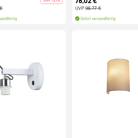
78,02 €
 €
UVP
98,77 €
sandfertig
Sofort versandfertig