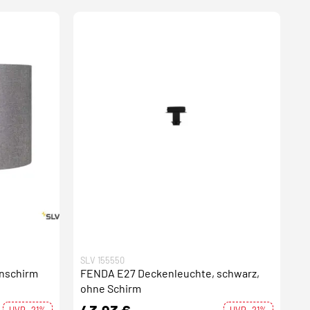
SLV 155550
nschirm
FENDA E27 Deckenleuchte, schwarz,
ohne Schirm
UVP -21%
UVP -21%