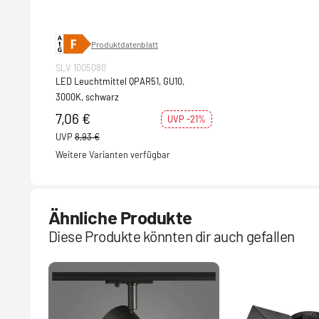
Produktdatenblatt
SLV 1005080
LED Leuchtmittel QPAR51, GU10,
3000K, schwarz
7,06 €
UVP -21%
UVP
8,93 €
Weitere Varianten verfügbar
Ähnliche Produkte
Diese Produkte könnten dir auch gefallen