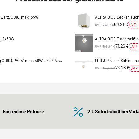
chwarz, GU10, max. 35W
ALTRA DICE Deckenleuchte
59,21 €
UVP 
UVP
74,97 €
x. 2x50W
ALTRA DICE Track weiß ec
71,26 €
UVP 
UVP
105,91 €
 GU10 QPAR51 max. 50W inkl. 3P.-
LED 3-Phasen Schienensp
Adapter
73,26 €
UVP
UVP
114,24 €
kostenlose Retoure
2% Sofortrabatt bei Vor