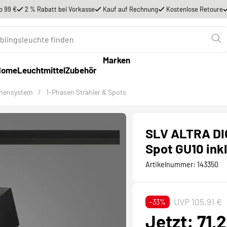
b 99 €
2 % Rabatt bei Vorkasse
Kauf auf Rechnung
Kostenlose Retoure
Marken
Home
Leuchtmittel
Zubehör
enensystem
/
1-Phasen Strahler & Spots
SLV ALTRA DI
Spot GU10 ink
Artikelnummer:
143350
UVP 105,91 €
-33%
Jetzt: 71,