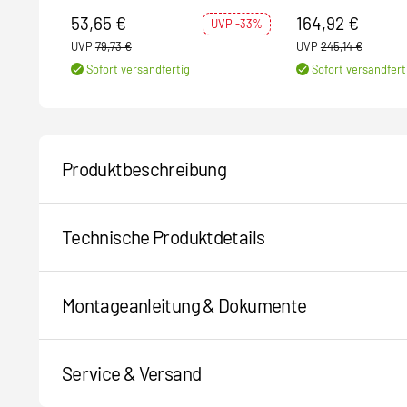
1-Phasen-Adapter (LE
53,65 €
164,92 €
UVP -33%
UVP
79,73 €
UVP
245,14 €
Sofort versandfertig
Sofort versandfert
Produktbeschreibung
Technische Produktdetails
Montageanleitung & Dokumente
Service & Versand