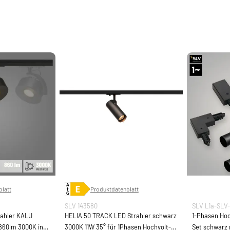
latt
Produktdatenblatt
SLV 143580
SLV L1a-SLV-
rahler KALU
HELIA 50 TRACK LED Strahler schwarz
1-Phasen Ho
60lm 3000K inkl.
3000K 11W 35° für 1Phasen Hochvolt-
Set schwarz m