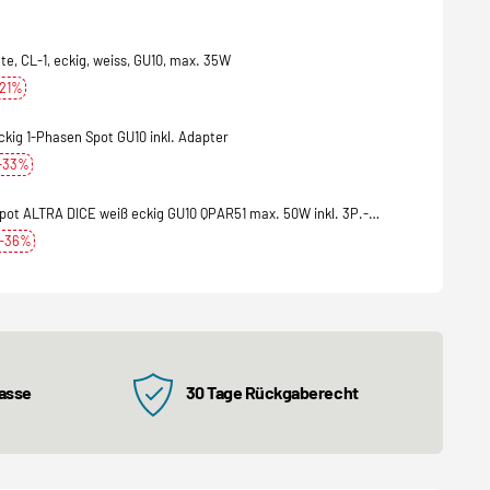
, CL-1, eckig, weiss, GU10, max. 35W
-21%
kig 1-Phasen Spot GU10 inkl. Adapter
-33%
ot ALTRA DICE weiß eckig GU10 QPAR51 max. 50W inkl. 3P.-
 -36%
kasse
30 Tage Rückgaberecht