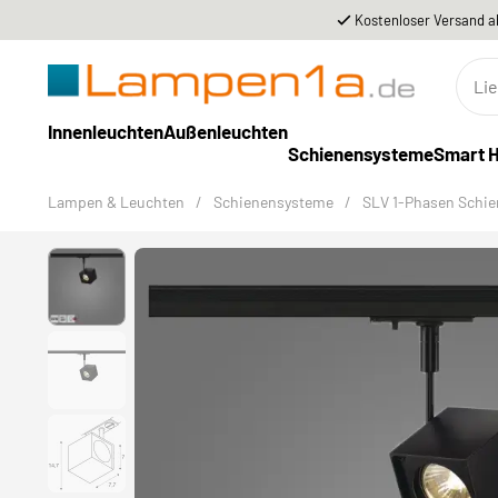
Kostenloser Versand a
Innenleuchten
Außenleuchten
Schienensysteme
Smart 
Lampen & Leuchten
/
Schienensysteme
/
SLV 1-Phasen Schi