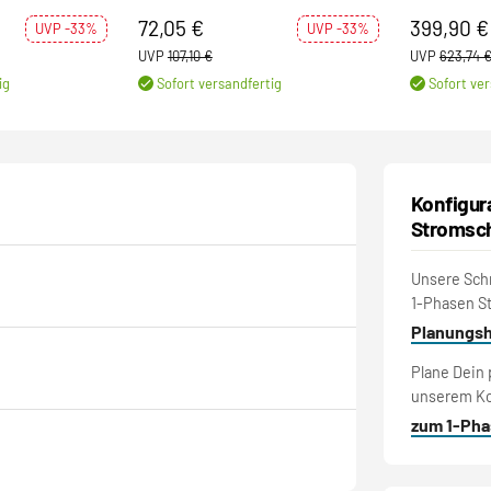
D fest verbaut)
Stromschiene inkl. 1 Phasen-Adapter
2x 2m Strom
72,05 €
399,90 €
UVP -33%
UVP -33%
UVP
107,10 €
UVP
623,74 
ig
Sofort versandfertig
Sofort ver
Konfigur
Stromsc
Unsere Schri
1-Phasen S
Planungs
Plane Dein
unserem Ko
zum 1-Pha