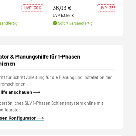
schiene
Adapter
schw
36,03 €
141
UVP -36%
UVP -33%
€
UVP
53,55 €
UVP
sandfertig
Sofort versandfertig
S
ator & Planungshilfe für 1-Phasen
hienen
tt für Schritt Anleitung für die Planung und Installation der
tromschienen.
hilfe anschauen ⟶
 persönliches SLV 1-Phasen Schienensystem online mit
nfigurator.
sen Konfigurator ⟶