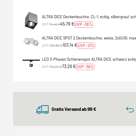
ALTRA DICE Deckenleuchte, CL-1, eckig, silbergrau/ s
45,79 €
UVP -36%
UVP
71,40 €
ALTRA DICE SPOT 2 Deckenleuchte, weiss, 2xGU10, ma
107,14 €
UVP -21%
UVP
135,66 €
LED 3-Phasen Schienenspot ALTRA DICE schwarz eckig
Adapter
73,26 €
UVP -36%
UVP
114,24 €
Gratis Versand ab 99 €