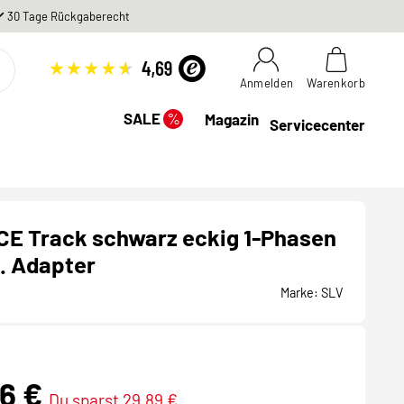
30 Tage Rückgaberecht
Anmelden
Warenkorb
%
SALE
Magazin
Servicecenter
CE Track schwarz eckig 1-Phasen
l. Adapter
Marke:
SLV
26 €
Du sparst 29,89 €