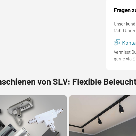
Fragen z
Unser kunde
13:00 Uhr z
Kontak
Vermisst D
gerne via E
schienen von SLV: Flexible Beleuch