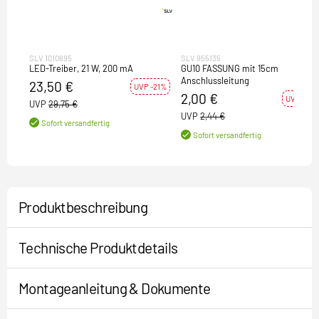
SLV 1010695
SLV 955135
LED-Treiber, 21 W, 200 mA
GU10 FASSUNG mit 15cm
Anschlussleitung
23,50 €
UVP -21%
2,00 €
UVP -18%
UVP
29,75 €
UVP
2,44 €
Sofort versandfertig
Sofort versandfertig
Produktbeschreibung
Technische Produktdetails
Montageanleitung & Dokumente