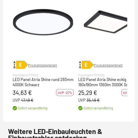
Produktdatenblatt
Produktdatenblatt
Paulmann P71012
Paulmann P71000
LED Panel Atria Shine rund 293mm
LED Panel Atria Shine eckig
4000K Schwarz
190x190mm 1360lm 3000K Schwar
34,63 €
25,29 €
UVP -27%
UVP -29%
UVP
47,49 €
UVP
35,49 €
Sofort versandfertig
Sofort versandfertig
Weitere LED-Einbauleuchten &
Einbaustrahler entdecken