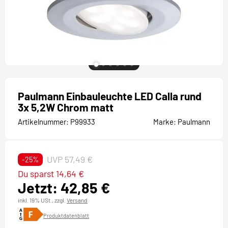
Paulmann Einbauleuchte LED Calla rund
3x 5,2W Chrom matt
Artikelnummer:
P99933
Marke:
Paulmann
UVP 57,49 €
-25%
Du sparst 14,64 €
Jetzt: 42,85 €
inkl. 19% USt.,
zzgl.
Versand
Produktdatenblatt