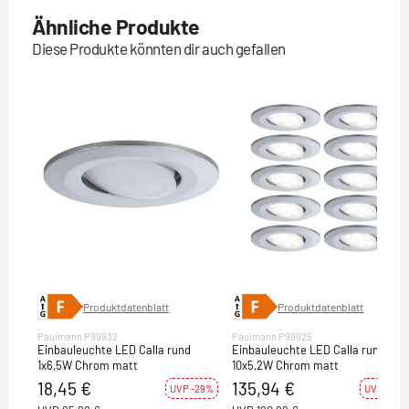
Ähnliche Produkte
Diese Produkte könnten dir auch gefallen
Produktdatenblatt
Produktdatenblatt
Paulmann P99932
Paulmann P99925
Einbauleuchte LED Calla rund
Einbauleuchte LED Calla rund
1x6,5W Chrom matt
10x5,2W Chrom matt
18,45 €
135,94 €
UVP -29%
UVP -25%