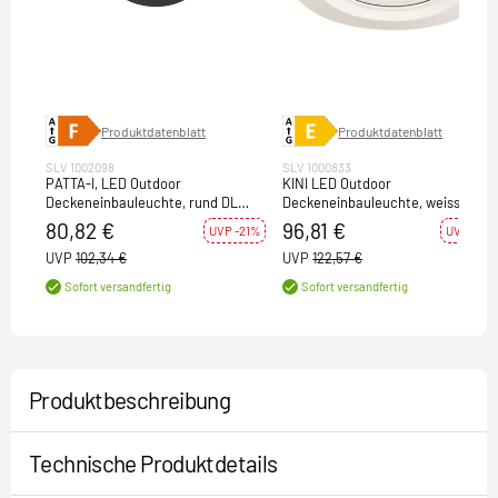
Produktdatenblatt
Produktdatenblatt
SLV 1002098
SLV 1000833
PATTA-I, LED Outdoor
KINI LED Outdoor
Deckeneinbauleuchte, rund DL
Deckeneinbauleuchte, weiss,
IP65 schwarz 1800-3000K
3000K, 60°, IP65
80,82 €
96,81 €
UVP -21%
UVP -21%
UVP
102,34 €
UVP
122,57 €
Sofort versandfertig
Sofort versandfertig
Produktbeschreibung
Technische Produktdetails