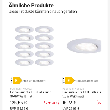
Ähnliche Produkte
Diese Produkte könnten dir auch gefallen
Produktdatenblatt
Produktdatenblatt
Paulmann P99922
Paulmann P99926
Einbauleuchte LED Calla rund
Einbauleuchte LED Calla rund
10x6W Weiß matt
1x6W Weiß matt
125,65 €
16,73 €
UVP -26%
UVP -30%
UVP
169,99 €
UVP
23,99 €