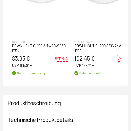
SLV 1008621
SLV 1008623
DOWNLIGHT C, 150 8/14/20W 930
DOWNLIGHT C, 200 8/16/24W 930
IP54
IP54
83,65 €
102,45 €
UVP -21%
UVP -21%
UVP
105,91 €
UVP
129,71 €
Sofort versandfertig
Sofort versandfertig
Produktbeschreibung
Technische Produktdetails