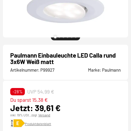
Paulmann Einbauleuchte LED Calla rund
3x6W Weiß matt
Artikelnummer:
P99927
Marke:
Paulmann
UVP 54,99 €
-28%
Du sparst 15,38 €
Jetzt: 39,61 €
inkl. 19% USt.,
zzgl.
Versand
Produktdatenblatt