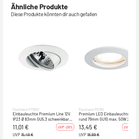
Ähnliche Produkte
Diese Produkte könnten dir auch gefallen
Paulmann P17953
Paulmann P5792
Einbauleuchte Premium Line 12V
Premium LED Einbauleuchte IP44
IP23 Ø 83mm GU5,3 schwenkbar
rund 79mm GU10 max. 50W 230V
Weiß
dimmbar Weiß
11,01 €
13,45 €
UVP -29%
UVP -29%
UVP
15,49 €
UVP
18,99 €