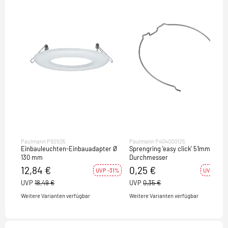
Paulmann P92505
Paulmann P404000125
Einbauleuchten-Einbauadapter Ø
Sprengring 'easy click' 51mm
130 mm
Durchmesser
12,84 €
0,25 €
UVP -31%
UVP -28%
UVP
18,49 €
UVP
0,35 €
Weitere Varianten verfügbar
Weitere Varianten verfügbar