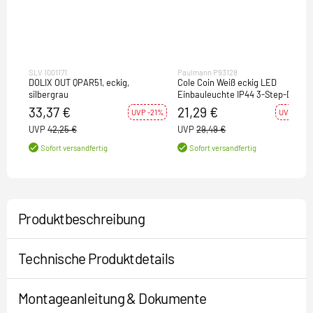
SLV 1001171
Paulmann P93128
DOLIX OUT QPAR51, eckig,
Cole Coin Weiß eckig LED
silbergrau
Einbauleuchte IP44 3-Step-Dim
2700K 470lm 230V
33,37 €
21,29 €
UVP -21%
UVP -28%
UVP
42,25 €
UVP
29,49 €
Sofort versandfertig
Sofort versandfertig
Produktbeschreibung
Technische Produktdetails
Montageanleitung & Dokumente