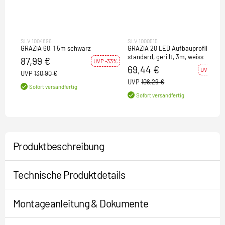
SLV 1004896
SLV 1000515
GRAZIA 60, 1,5m schwarz
GRAZIA 20 LED Aufbauprofil,
standard, gerillt, 3m, weiss
87,99 €
UVP -33%
69,44 €
UVP -36%
UVP
130,90 €
UVP
108,29 €
Sofort versandfertig
Sofort versandfertig
Produktbeschreibung
Technische Produktdetails
Montageanleitung & Dokumente