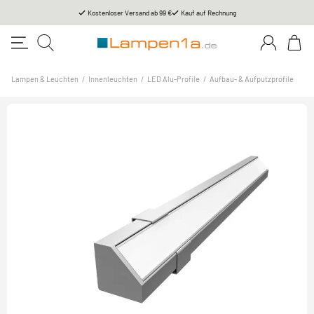
Kostenloser Versand ab 99 €
Kauf auf Rechnung
Lampen & Leuchten
/
Innenleuchten
/
LED Alu-Profile
/
Aufbau- & Aufputzprofile