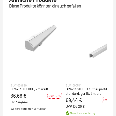
Diese Produkte könnten dir auch gefallen
SLV 1004890
SLV 1000514
GRAZIA 10 EDGE, 2m weiß
GRAZIA 20 LED Aufbauprofil,
standard, gerillt, 3m, alu
36,66 €
UVP -21%
69,44 €
UVP -36%
UVP
46,41 €
UVP
108,29 €
Weitere Varianten verfügbar
Sofort versandfertig