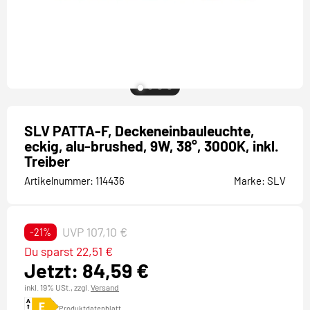
SLV PATTA-F, Deckeneinbauleuchte,
eckig, alu-brushed, 9W, 38°, 3000K, inkl.
Treiber
Artikelnummer:
114436
Marke:
SLV
UVP 107,10 €
-21%
Du sparst 22,51 €
Jetzt: 84,59 €
inkl. 19% USt.,
zzgl.
Versand
Produktdatenblatt