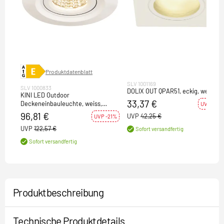
Produktdatenblatt
SLV 1001169
SLV 1000833
DOLIX OUT QPAR51, eckig, weiss
KINI LED Outdoor
33,37 €
Deckeneinbauleuchte, weiss,
UVP -21%
3000K, 60°, IP65
96,81 €
UVP
42,25 €
UVP -21%
UVP
122,57 €
Sofort versandfertig
Sofort versandfertig
Produktbeschreibung
Technische Produktdetails