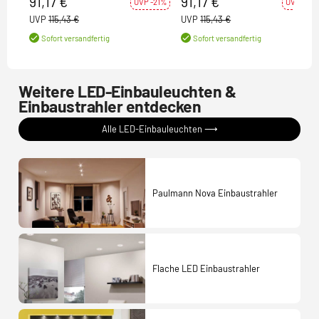
91,17 €
91,17 €
UVP -21%
UVP -21%
UVP
115,43 €
UVP
115,43 €
Sofort versandfertig
Sofort versandfertig
Weitere LED-Einbauleuchten &
Einbaustrahler entdecken
Alle LED-Einbauleuchten ⟶
Paulmann Nova Einbaustrahler
Flache LED Einbaustrahler