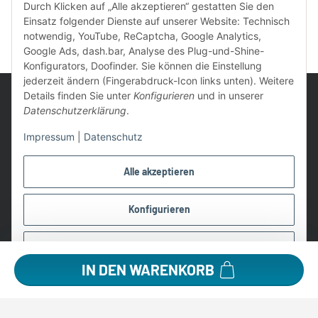
Durch Klicken auf „Alle akzeptieren“ gestatten Sie den
Einsatz folgender Dienste auf unserer Website: Technisch
notwendig, YouTube, ReCaptcha, Google Analytics,
Google Ads, dash.bar, Analyse des Plug-und-Shine-
Konfigurators, Doofinder. Sie können die Einstellung
jederzeit ändern (Fingerabdruck-Icon links unten). Weitere
Details finden Sie unter
Konfigurieren
und in unserer
Datenschutzerklärung
.
Impressum
|
Datenschutz
UVP: Ist die unverbindliche Preisempfehlung des Herstellers für
das Produkt
Alle akzeptieren
* Gratis Versand ab 99 € innerhalb Deutschlands
Wir nutzen Trusted Shops als unabhängigen Dienstleister für die
Konfigurieren
Einholung von Bewertungen. Trusted Shops hat Maßnahmen
getroffen, um sicherzustellen, dass es es sich um echte
Ablehnen
Bewertungen handelt.
Alle Preise in €, inkl. 19% USt. und evtl. zzgl. Versandkosten
IN DEN WARENKORB
©2026 Lampen1a GmbH