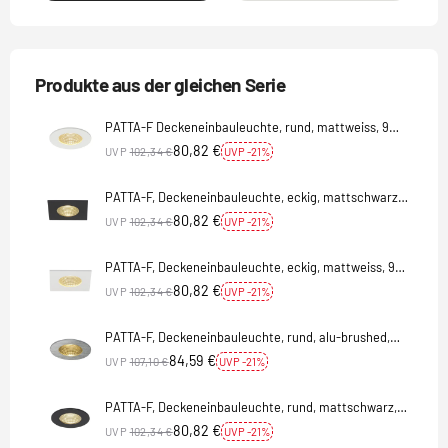
Produkte aus der gleichen Serie
PATTA-F Deckeneinbauleuchte, rund, mattweiss, 9W,
38°, 3000K, inkl. Treiber
80,82 €
UVP
102,34 €
UVP -21%
PATTA-F, Deckeneinbauleuchte, eckig, mattschwarz,
9W, 38°, 3000K, inkl. Treiber
80,82 €
UVP
102,34 €
UVP -21%
PATTA-F, Deckeneinbauleuchte, eckig, mattweiss, 9W,
38°, 3000K, inkl. Treiber
80,82 €
UVP
102,34 €
UVP -21%
PATTA-F, Deckeneinbauleuchte, rund, alu-brushed,
9W, 38°, 3000K, inkl. Treiber
84,59 €
UVP
107,10 €
UVP -21%
PATTA-F, Deckeneinbauleuchte, rund, mattschwarz,
9W 38°, 3000K, inkl. Treiber
80,82 €
UVP
102,34 €
UVP -21%