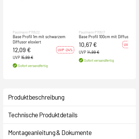
Paulmann P70522
Paulmann P70517
Base Profil 1m mit schwarzem
Base Profil 100cm mit Diffusor
Diffusor eloxiert
10,67 €
UVP -29%
12,09 €
UVP -24%
UVP
14,99 €
UVP
15,99 €
Sofort versandfertig
Sofort versandfertig
Produktbeschreibung
Technische Produktdetails
Montageanleitung & Dokumente