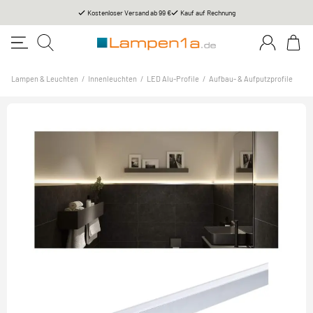
Kostenloser Versand ab 99 €
Kauf auf Rechnung
Lampen & Leuchten
/
Innenleuchten
/
LED Alu-Profile
/
Aufbau- & Aufputzprofile