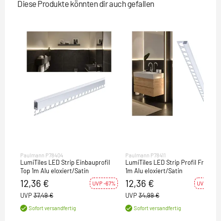
Diese Produkte könnten dir auch gefallen
Paulmann P78404
Paulmann P78411
LumiTiles LED Strip Einbauprofil
LumiTiles LED Strip Profil Frame
Top 1m Alu eloxiert/Satin
1m Alu eloxiert/Satin
12,36 €
12,36 €
UVP -67%
UVP -65%
UVP
37,49 €
UVP
34,99 €
Sofort versandfertig
Sofort versandfertig