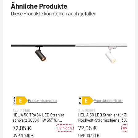
Ähnliche Produkte
Diese Produkte könnten dir auch gefallen
Produktdatenblatt
Produktdatenblatt
SLV 143580
SLV 152961
HELIA 50 TRACK LED Strahler
HELIA 50 LED Strahler für 3Phase
schwarz 3000K 11W 35° für
Hochvolt-Stromschiene, 3000K,
1Phasen Hochvolt-Stromschiene
weiss, 35°, inkl. 3 Phasen-Adapter
72,05 €
72,05 €
UVP -33%
UVP -33%
inkl. 1 Phasen-Adapter
UVP
107,10 €
UVP
107,10 €