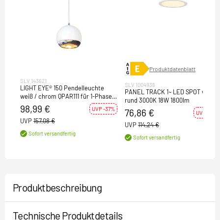
Produktdatenblatt
SLV 143621
SLV 1004936
LIGHT EYE® 150 Pendelleuchte
PANEL TRACK 1~ LED SPOT weiß
weiß / chrom QPAR111 für 1-Phasen
rund 3000K 18W 1800lm
Hochvolt-Stromschiene
98,99 €
UVP -37%
76,86 €
UVP -33%
UVP
157,08 €
UVP
114,24 €
Sofort versandfertig
Sofort versandfertig
Produktbeschreibung
Technische Produktdetails