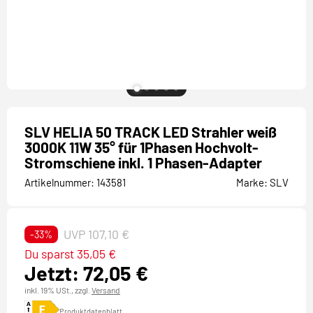
SLV HELIA 50 TRACK LED Strahler weiß
3000K 11W 35° für 1Phasen Hochvolt-
Stromschiene inkl. 1 Phasen-Adapter
Artikelnummer:
143581
Marke:
SLV
UVP 107,10 €
-33%
Du sparst 35,05 €
Jetzt: 72,05 €
inkl. 19% USt.,
zzgl.
Versand
Produktdatenblatt