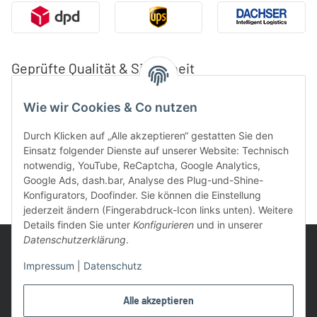
Geprüfte Qualität & Sicherheit
Wie wir Cookies & Co nutzen
Durch Klicken auf „Alle akzeptieren“ gestatten Sie den
Einsatz folgender Dienste auf unserer Website: Technisch
notwendig, YouTube, ReCaptcha, Google Analytics,
Google Ads, dash.bar, Analyse des Plug-und-Shine-
Konfigurators, Doofinder. Sie können die Einstellung
jederzeit ändern (Fingerabdruck-Icon links unten). Weitere
Details finden Sie unter
Konfigurieren
und in unserer
Datenschutzerklärung
.
Impressum
|
Datenschutz
UVP: Ist die unverbindliche Preisempfehlung des Herstellers für
Alle akzeptieren
das Produkt