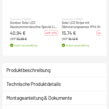
Paulmann P93765
Paulmann P78896
Outdoor Solar LED
Solar LED Stripe mit
Hausnummernleuchte Special Line
Dämmerungssensor IP44 3m
IP44 inkl. Zahlen & Buchstaben
2700K warmweiß 0,3W Schwarz
40,94 €
15,74 €
UVP -27%
UVP -19%
UVP
55,99 €
UVP
19,49 €
Sofort versandfertig
Sofort versandfertig
Produktbeschreibung
Technische Produktdetails
Montageanleitung & Dokumente