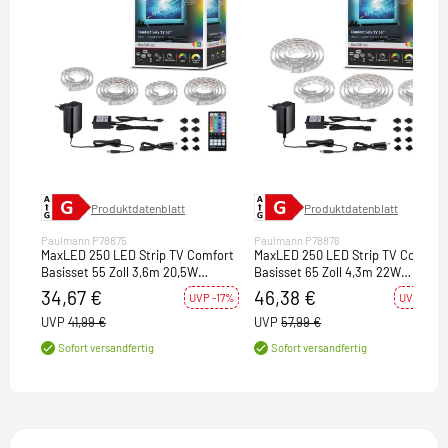
Produktdatenblatt
Produktdatenblatt
Paulmann P78875
Paulmann P78876
MaxLED 250 LED Strip TV Comfort
MaxLED 250 LED Strip TV Comfort
Basisset 55 Zoll 3,6m 20,5W
Basisset 65 Zoll 4,3m 22W
277lm/m 30LEDs/m 3000K 24VA
234lm/m 28LEDs/m 3000K 24VA
34,67 €
46,38 €
UVP -17%
UVP -20%
UVP
41,99 €
UVP
57,99 €
Sofort versandfertig
Sofort versandfertig