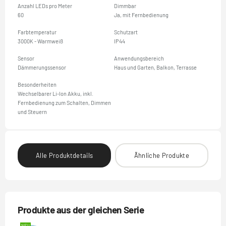
Anzahl LEDs pro Meter
Dimmbar
60
Ja, mit Fernbedienung
Farbtemperatur
Schutzart
3000K - Warmweiß
IP44
Sensor
Anwendungsbereich
Dämmerungssensor
Haus und Garten, Balkon, Terrasse
Besonderheiten
Wechselbarer Li-Ion Akku, inkl.
Fernbedienung zum Schalten, Dimmen
und Steuern
Alle Produktdetails
Ähnliche Produkte
Produkte aus der gleichen Serie
NEU