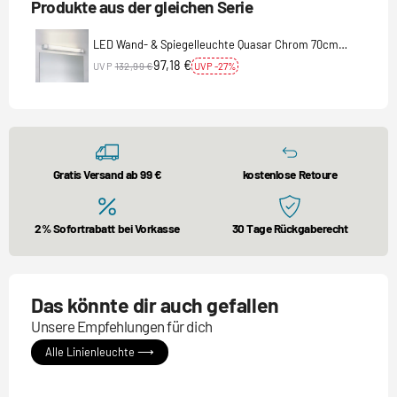
Produkte aus der gleichen Serie
LED Wand- & Spiegelleuchte Quasar Chrom 70cm
IP44 3000K 10,5W 835lm 230V
97,18 €
UVP
132,99 €
UVP -27%
Gratis Versand ab 99 €
kostenlose Retoure
2% Sofortrabatt bei Vorkasse
30 Tage Rückgaberecht
Das könnte dir auch gefallen
Unsere Empfehlungen für dich
Alle Linienleuchte ⟶