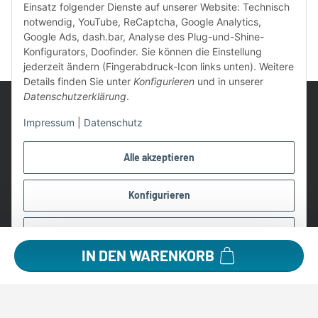
Einsatz folgender Dienste auf unserer Website: Technisch
notwendig, YouTube, ReCaptcha, Google Analytics,
Google Ads, dash.bar, Analyse des Plug-und-Shine-
Konfigurators, Doofinder. Sie können die Einstellung
jederzeit ändern (Fingerabdruck-Icon links unten). Weitere
Details finden Sie unter
Konfigurieren
und in unserer
Datenschutzerklärung
.
Impressum
|
Datenschutz
UVP: Ist die unverbindliche Preisempfehlung des Herstellers für
Alle akzeptieren
das Produkt
* Gratis Versand ab 99 € innerhalb Deutschlands
Konfigurieren
Wir nutzen Trusted Shops als unabhängigen Dienstleister für die
Einholung von Bewertungen. Trusted Shops hat Maßnahmen
Ablehnen
getroffen, um sicherzustellen, dass es es sich um echte
IN DEN WARENKORB
Bewertungen handelt.
Alle Preise in €, inkl. 19% USt. und evtl. zzgl. Versandkosten
©2026 Lampen1a GmbH