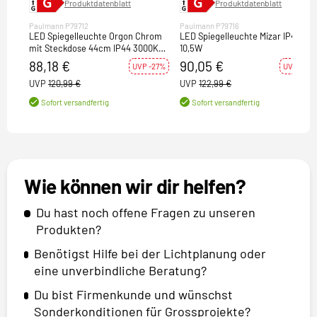
Produktdatenblatt
Produktdatenblatt
Paulmann P79712
Paulmann P79716
LED Spiegelleuchte Orgon Chrom
LED Spiegelleuchte Mizar IP44
mit Steckdose 44cm IP44 3000K
10,5W
7,5W 570lm 230V
88,18 €
90,05 €
UVP -27%
UVP -27%
UVP
120,99 €
UVP
122,99 €
Sofort versandfertig
Sofort versandfertig
Wie können wir dir helfen?
Du hast noch offene Fragen zu unseren
Produkten?
Benötigst Hilfe bei der Lichtplanung oder
eine unverbindliche Beratung?
Du bist Firmenkunde und wünschst
Sonderkonditionen für Grossprojekte?