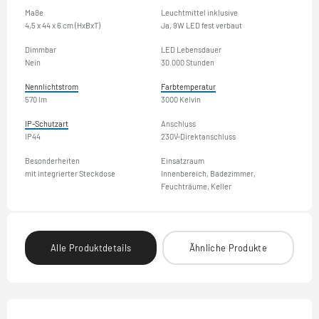
Maße
Leuchtmittel inklusive
4,5 x 44 x 6 cm (HxBxT)
Ja, 9W LED fest verbaut
Dimmbar
LED Lebensdauer
Nein
30.000 Stunden
Nennlichtstrom
Farbtemperatur
570 lm
3000 Kelvin
IP-Schutzart
Anschluss
IP44
230V-Direktanschluss
Besonderheiten
Einsatzraum
mit integrierter Steckdose
Innenbereich, Badezimmer,
Feuchträume, Keller
Alle Produktdetails
Ähnliche Produkte