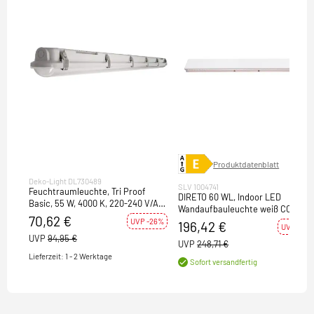
Produktdatenblatt
Deko-Light DL730489
SLV 1004741
Feuchtraumleuchte, Tri Proof
DIRETO 60 WL, Indoor LED
Basic, 55 W, 4000 K, 220-240 V/AC,
Wandaufbauleuchte weiß CCT
50 / 60 Hz
70,62 €
switch 2700/3000K
UVP -26%
196,42 €
UVP -21%
UVP
94,95 €
UVP
248,71 €
Lieferzeit: 1 - 2 Werktage
Sofort versandfertig