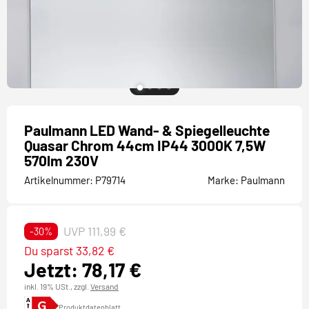
Paulmann LED Wand- & Spiegelleuchte
Quasar Chrom 44cm IP44 3000K 7,5W
570lm 230V
Artikelnummer:
P79714
Marke:
Paulmann
UVP 111,99 €
-30%
Du sparst 33,82 €
Jetzt: 78,17 €
inkl. 19% USt.,
zzgl.
Versand
Produktdatenblatt