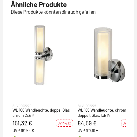
Ähnliche Produkte
Diese Produkte könnten dir auch gefallen
SLV 1002229
SLV 1002228
WL 106 Wandleuchte, doppel Glas,
WL 105 Wandleuchte, chrom,
chrom 2xE14
doppelt Glas, 1xE14
151,32 €
84,59 €
UVP -21%
UVP -21%
UVP
191,59 €
UVP
107,10 €