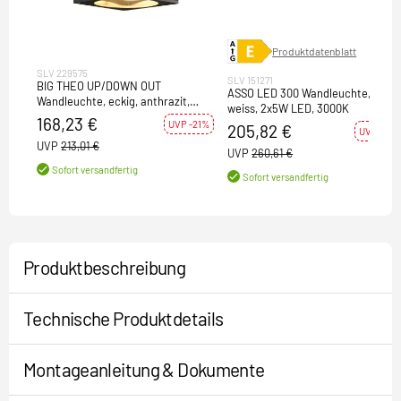
Produktdatenblatt
SLV 229575
SLV 151271
BIG THEO UP/DOWN OUT
ASSO LED 300 Wandleuchte, oval,
Wandleuchte, eckig, anthrazit,
weiss, 2x5W LED, 3000K
ES111, max. 2x75W
168,23 €
UVP -21%
205,82 €
UVP -21%
UVP
213,01 €
UVP
260,61 €
Sofort versandfertig
Sofort versandfertig
Produktbeschreibung
Technische Produktdetails
Montageanleitung & Dokumente