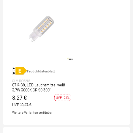
Produktdatenblatt
SLV 1005286
QT14 G9, LED Leuchtmittel weiß
3,7W 3000K CRI90 300°
8,27 €
UVP -21%
UVP
10,47 €
Weitere Varianten verfügbar