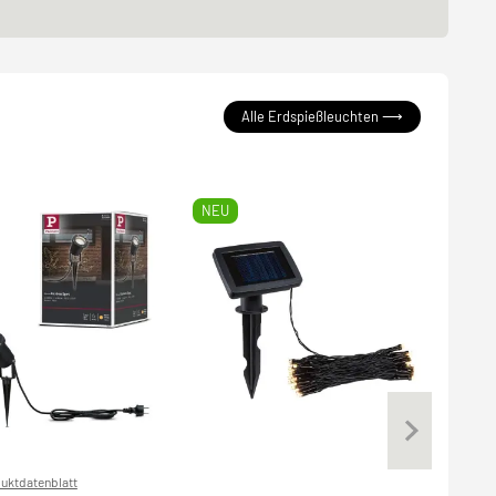
Alle Erdspießleuchten ⟶
NEU
uktdatenblatt