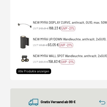
NEW MYRA DISPLAY CURVE, anthrazit, GU10, max. 50W,
168,23 €
UVP -21%
UVP
213,01 €
NEW MYRA UP/DOWN Wandleuchte, anthrazit, 2xGU10, 
93,05 €
UVP -21%
UVP
117,81 €
NEW MYRA WALL SPOT Wandleuchte, anthrazit, 2xGU10
158,83 €
UVP -21%
UVP
201,11 €
Alle Produkte anzeigen
Gratis Versand ab 99 €