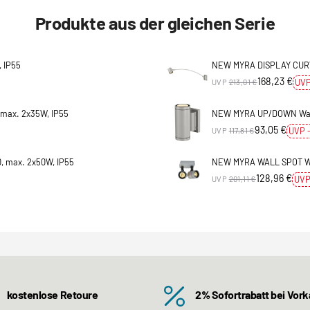
Produkte aus der gleichen Serie
 IP55
NEW MYRA DISPLAY CURVE,
168,23 €
UVP
UVP
213,01 €
max. 2x35W, IP55
NEW MYRA UP/DOWN Wandl
93,05 €
UVP 
UVP
117,81 €
, max. 2x50W, IP55
NEW MYRA WALL SPOT Wan
128,96 €
UVP
UVP
201,11 €
kostenlose Retoure
2% Sofortrabatt bei Vor