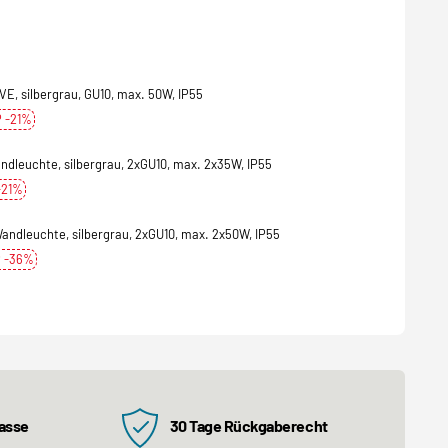
 silbergrau, GU10, max. 50W, IP55
 -21%
euchte, silbergrau, 2xGU10, max. 2x35W, IP55
-21%
dleuchte, silbergrau, 2xGU10, max. 2x50W, IP55
 -36%
kasse
30 Tage Rückgaberecht