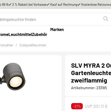
b 99 €
2 % Rabatt bei Vorkasse
Kauf auf Rechnung
Kostenlose Retoure
Marken
Home
Leuchtmittel
Zubehör
nstrahler
/
Erdspießleuchten
SLV MYRA 2 O
Gartenleuchte
zweiflammig
Artikelnummer:
233185
UVP 201,11 €
-21%