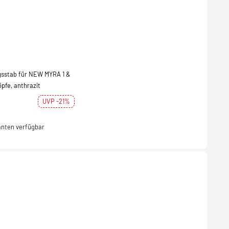
gsstab für NEW MYRA 1 &
pfe, anthrazit
UVP -21%
anten verfügbar