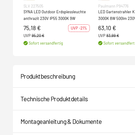
SLV 227505
Paulmann P94776
SYNA LED Outdoor Erdspiessleuchte
LED Gartenstrahler Kikolo IP
anthrazit 230V IP55 3000K 9W
3000K 8W 500lm 230V
Aluminium#Kunststo
75,18 €
63,10 €
UVP -21%
UVP
95,20 €
UVP
83,99 €
Sofort versandfertig
Sofort versandfert
Produktbeschreibung
Technische Produktdetails
Montageanleitung & Dokumente