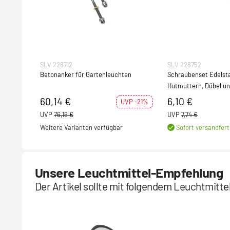
SLV 228712
SLV 228752
Betonanker für Gartenleuchten
Schraubenset Edelstah
Hutmuttern, Dübel u
Unterlegscheiben
60,14 €
6,10 €
UVP -21%
UVP
76,16 €
UVP
7,74 €
Weitere Varianten verfügbar
Sofort versandfert
Unsere Leuchtmittel-Empfehlung
Der Artikel sollte mit folgendem Leuchtmitt