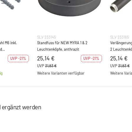
SLV 233145
SLV 233165
l M6 inkl.
Standfuss für NEW MYRA 1 & 2
Verlängerun
nd
Leuchtenköpfe, anthrazit
2 Leuchtenkö
25,14 €
25,14 €
UVP -21%
UVP -21%
UVP
31,83 €
UVP
31,83 €
ig
Weitere Varianten verfügbar
Weitere Vari
el ergänzt werden