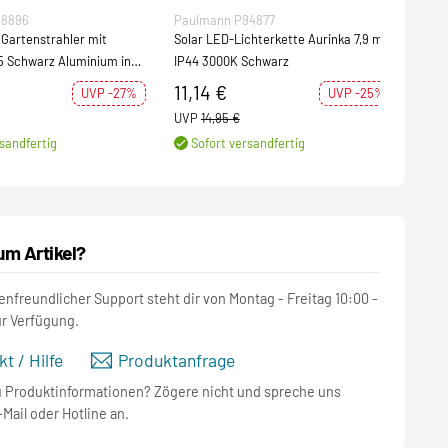
98896
Paulmann P94877
Pau
Gartenstrahler mit
Solar LED-Lichterkette Aurinka 7,9 m
LED 
5 Schwarz Aluminium inkl.
IP44 3000K Schwarz
inse
2200K
11,14 €
33,
UVP -27%
UVP -25%
Meta
UVP
14,95 €
UVP
sandfertig
Sofort versandfertig
S
um Artikel?
nfreundlicher Support steht dir von Montag - Freitag 10:00 -
ur Verfügung.
t / Hilfe
Produktanfrage
u Produktinformationen? Zögere nicht und spreche uns
-Mail oder Hotline an.