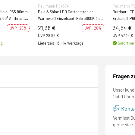
Paulmann P94374
Paulmann P
65 90mm
Plug & Shine LED Gartenstrahler
Outdoor LED 
 60° Anthrazit
Warmweiß Einzelspot IP65 3000K 3,5W
Erdspieß IP6
ff
Schwarz
Leuchtmittel
21,36 €
34,54 €
UVP -25%
UVP -26%
UVP
28,99 €
UVP
47,49 €
ig
Lieferzeit: 13 - 14 Werktage
Sofort ver
Fragen z
Unser kunde
13:00 Uhr z
Kontak
Vermisst D
gerne via E