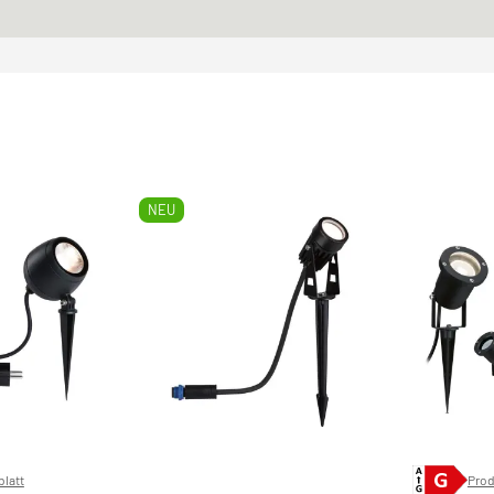
NEU
latt
Prod