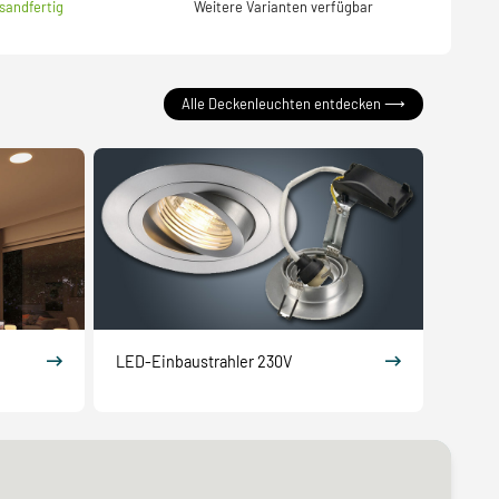
sandfertig
Weitere Varianten verfügbar
S
Alle Deckenleuchten entdecken ⟶
LED-Einbaustrahler 230V