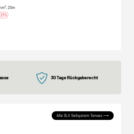
 4mm², 20m
-21%
kasse
30 Tage Rückgaberecht
Alle SLV Seilsystem Tenseo ⟶