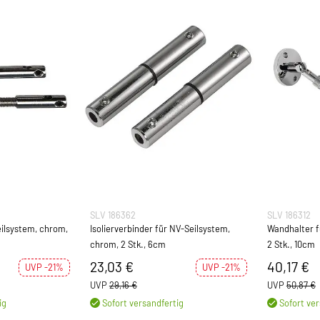
SLV 186362
SLV 186312
eilsystem, chrom,
Isolierverbinder für NV-Seilsystem,
Wandhalter f
chrom, 2 Stk., 6cm
2 Stk., 10cm
23,03 €
40,17 €
UVP -21%
UVP -21%
UVP
29,16 €
UVP
50,87 €
ig
Sofort versandfertig
Sofort ver