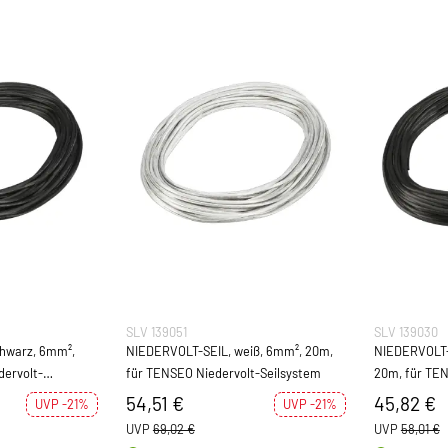
SLV 139051
SLV 139030
NIEDERVOLT-SEIL, weiß, 6mm², 20m,
NIEDERVOLT-SEIL, schw
für TENSEO Niedervolt-Seilsystem
20m, für TENSEO Niedervolt-
Seilsystem
54,51 €
45,82 €
UVP -21%
UVP -21%
UVP
69,02 €
UVP
58,01 €