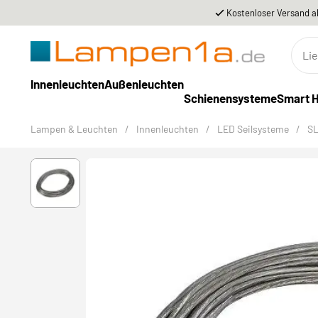
Kostenloser Versand a
Innenleuchten
Außenleuchten
Schienensysteme
Smart 
Lampen & Leuchten
/
Innenleuchten
/
LED Seilsysteme
/
SL