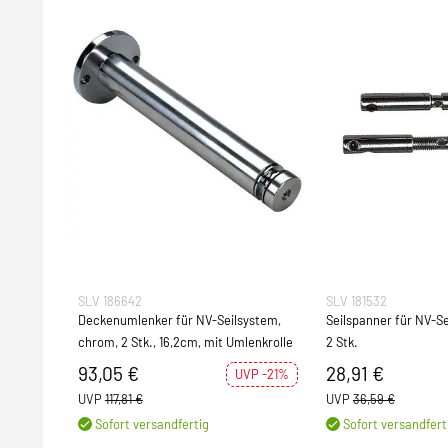
SLV 186642
SLV 181532
Deckenumlenker für NV-Seilsystem,
Seilspanner für NV-S
chrom, 2 Stk., 16,2cm, mit Umlenkrolle
2 Stk.
93,05 €
28,91 €
UVP -21%
UVP
117,81 €
UVP
36,59 €
Sofort versandfertig
Sofort versandfert