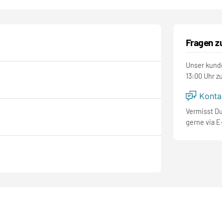
Fragen z
Unser kunde
13:00 Uhr z
Kontak
Vermisst D
gerne via E