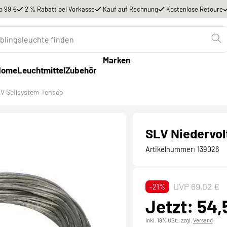
b 99 €
2 % Rabatt bei Vorkasse
Kauf auf Rechnung
Kostenlose Retoure
Marken
Home
Leuchtmittel
Zubehör
V Seilsystem Tenseo
SLV Niedervolt
Artikelnummer:
139026
UVP 69,02 €
-21%
Jetzt: 54,
inkl. 19% USt.,
zzgl.
Versand