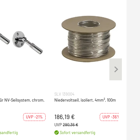
SLV 139004
SLV 
ür NV-Seilsystem, chrom,
Niedervoltseil, isoliert, 4mm², 100m
NIED
100m
Seil
186,19 €
219
UVP -21%
UVP -36%
UVP
290,36 €
UVP
sandfertig
Sofort versandfertig
S