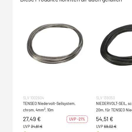
SLV 1002604
SLV 139050
TENSEO Niedervolt-Seilsystem,
NIEDERVOLT-SEIL, schwarz, 6mm²,
chrom, 4mm², 10m
20m, für TENSEO Niedervolt-
Seilsystem
27,49 €
54,51 €
UVP -21%
UVP
34,81 €
UVP
69,02 €