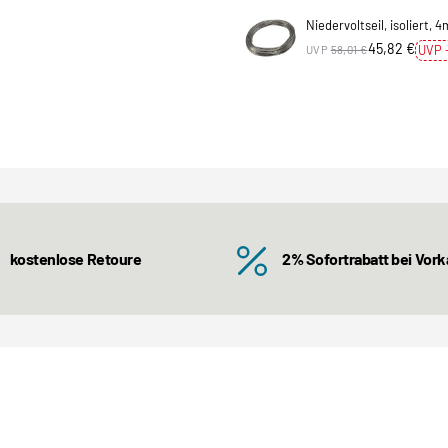
Niedervoltseil, isoliert,
45,82 €
UVP 
UVP
58,01 €
kostenlose Retoure
2% Sofortrabatt bei Vor