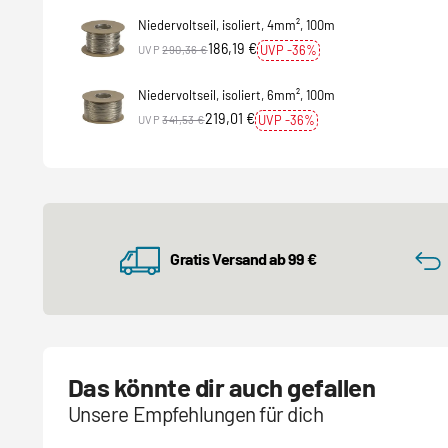
Niedervoltseil, isoliert, 4mm², 100m
186,19 €
UVP -36%
UVP
290,36 €
Niedervoltseil, isoliert, 6mm², 100m
219,01 €
UVP -36%
UVP
341,53 €
Gratis Versand ab 99 €
Das könnte dir auch gefallen
Unsere Empfehlungen für dich