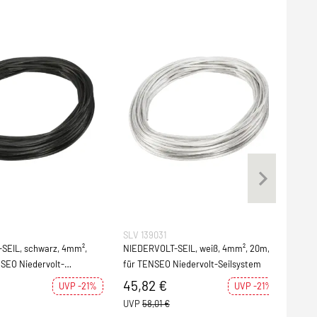
SLV 139031
SLV 
arz, 4mm²,
NIEDERVOLT-SEIL, weiß, 4mm², 20m,
NIED
für TENSEO Niedervolt-Seilsystem
100m
Seil
45,82 €
219
UVP -21%
UVP -21%
UVP
58,01 €
UVP