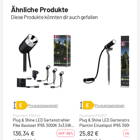
Ähnliche Produkte
Diese Produkte könnten dir auch gefallen
Produktdatenblatt
Produktdatenblatt
Paulmann P94242
Paulmann P93997
Plug & Shine LED Gartenstrahler
Plug & Shine LED Gartenstrahler
Pike Basisset IP65 3000K 3x3,5W
Plantini Einzelspot IP65 3000K
21VA Anthrazit
Anthrazit
136,34 €
25,82 €
UVP -26%
UVP -27%