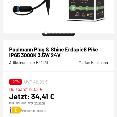
Paulmann Plug & Shine Erdspieß Pike
IP65 3000K 3,5W 24V
Artikelnummer:
P94241
Marke:
Paulmann
UVP 46,99 €
-27%
Du sparst 12,58 €
Jetzt: 34,41 €
inkl. 19% USt.,
zzgl.
Versand
Produktdatenblatt