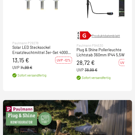
Produktdatenblatt
Paulmann P29278
Paulmann P94530
Solar LED Stecksockel
Plug & Shine Pollerleuchte
Ersatzleuchtmittel 3er-Set 4000K
Lichtstab 360mm IP44 5,5W
60lm
13,15 €
3.000K Anthrazit
UVP -12%
28,72 €
UVP -26%
UVP
14,99 €
UVP
38,99 €
Sofort versandfertig
Sofort versandfertig