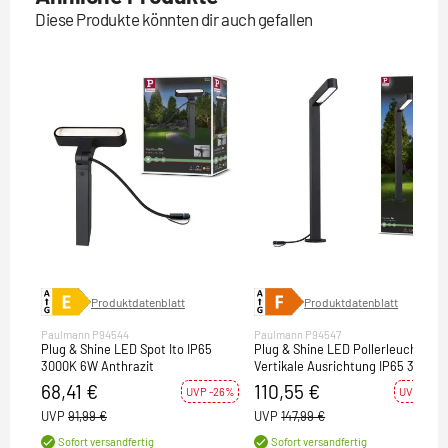
Diese Produkte könnten dir auch gefallen
Produktdatenblatt
Produktdatenblatt
Paulmann P94544
Paulmann P94547
Plug & Shine LED Spot Ito IP65
Plug & Shine LED Pollerleuchte Ito
3000K 6W Anthrazit
Vertikale Ausrichtung IP65 3000K
6W Anthrazit
68,41 €
110,55 €
UVP -26%
UVP -25%
UVP
91,99 €
UVP
147,99 €
Sofort versandfertig
Sofort versandfertig