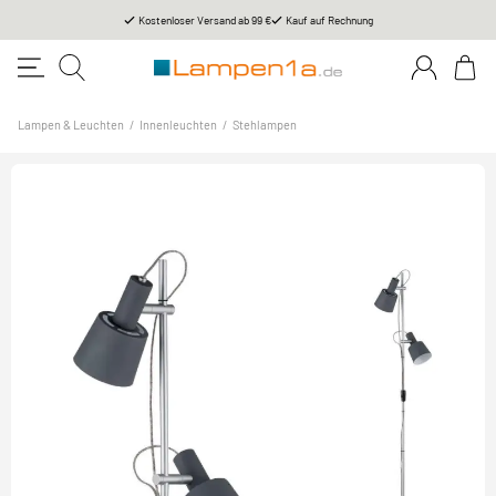
Kostenloser Versand ab 99 €
Kauf auf Rechnung
Lampen & Leuchten
/
Innenleuchten
/
Stehlampen