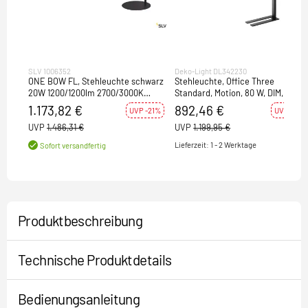
SLV 1006352
Deko-Light DL342230
ONE BOW FL, Stehleuchte schwarz
Stehleuchte, Office Three
20W 1200/1200lm 2700/3000K
Standard, Motion, 80 W, DIM, 4000
CRI90 140°
K, schwarz, 220-240 V/AC, 50 / 60
1.173,82 €
892,46 €
UVP -21%
UVP -26%
Hz
UVP
1.486,31 €
UVP
1.199,95 €
Lieferzeit: 1 - 2 Werktage
Sofort versandfertig
Produktbeschreibung
Technische Produktdetails
Bedienungsanleitung