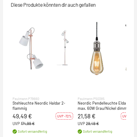
Diese Produkte könnten dir auch gefallen
Paulmann P79660
Paulmann P50385
Stehleuchte Neordic Haldar 2-
Neordic Pendelleuchte Eldar E27
flammig
max. 60W Grau/Nickel dimmbar
Metall
49,49 €
21,58 €
UVP -72%
UVP -27%
UVP
174,99 €
UVP
29,49 €
Sofort versandfertig
Sofort versandfertig