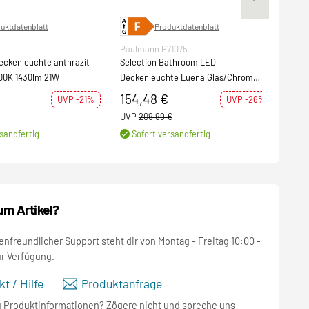
uktdatenblatt
Produktdatenblatt
Paulmann P71075
SLV 
eckenleuchte anthrazit
Selection Bathroom LED
AINO
00K 1430lm 21W
Deckenleuchte Luena Glas/Chrom
Deck
Vollglas IP44 3000K 860lm 16,5W 230V
Swit
154,48 €
151
UVP -21%
UVP -26%
UVP
209,99 €
UVP
sandfertig
Sofort versandfertig
S
um Artikel?
nfreundlicher Support steht dir von Montag - Freitag 10:00 -
ur Verfügung.
t / Hilfe
Produktanfrage
u Produktinformationen? Zögere nicht und spreche uns