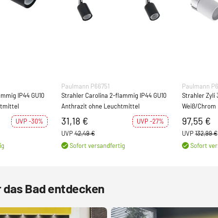
Paulmann P66751
Paulmann P6
lammig IP44 GU10
Strahler Carolina 2-flammig IP44 GU10
Strahler Zyli
tmittel
Anthrazit ohne Leuchtmittel
Weiß/Chrom
31,18 €
97,55 €
UVP -30%
UVP -27%
UVP
42,49 €
UVP
132,99 €
ig
Sofort versandfertig
Sofort ver
r das Bad entdecken