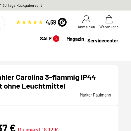
30 Tage Rückgaberecht
Anmelden
Warenkorb
%
SALE
Magazin
Servicecenter
hler Carolina 3-flammig IP44
t ohne Leuchtmittel
Marke:
Paulmann
37 €
Du sparst 18,12 €