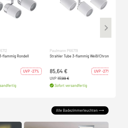
6712
Paulmann P66719
Paul
 3-flammig Rondell
Strahler Tube 3-flammig Weiß/Chrom
Stra
85,64 €
65
UVP -27%
UVP -27%
UVP
117,99 €
UVP
sandfertig
Sofort versandfertig
S
Alle Badezimmerleuchten ⟶