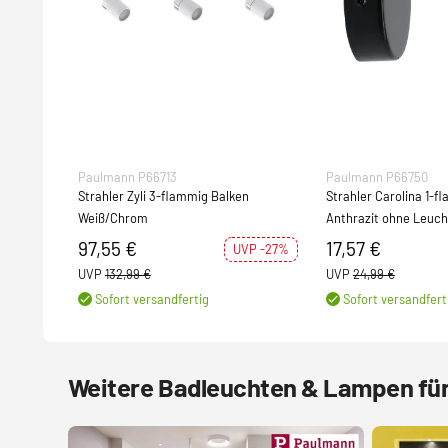
Paulmann P66713
Paulmann P66750
Strahler Zyli 3-flammig Balken
Strahler Carolina 1-f
Weiß/Chrom
Anthrazit ohne Leuch
97,55 €
17,57 €
UVP -27%
UVP
132,99 €
UVP
24,99 €
Sofort versandfertig
Sofort versandfert
Weitere Badleuchten & Lampen fü