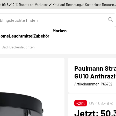
b 99 €
2 % Rabatt bei Vorkasse
Kauf auf Rechnung
Kostenlose Retoure
Marken
Home
Leuchtmittel
Zubehör
Bad-Deckenleuchten
Paulmann Stra
GU10 Anthrazi
Artikelnummer:
P66752
UVP 68,49 €
-26%
Jetzt: 50,