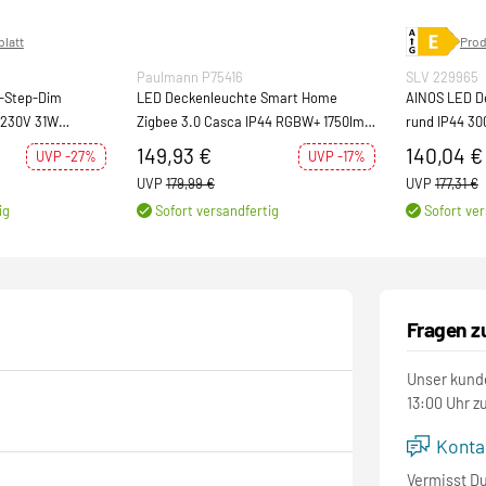
latt
Prod
Paulmann P75416
SLV 229965
-Step-Dim
LED Deckenleuchte Smart Home
AINOS LED D
 230V 31W
Zigbee 3.0 Casca IP44 RGBW+ 1750lm
rund IP44 30
230V 20W dimmbar Schwarz matt
149,93 €
140,04 €
UVP -27%
UVP -17%
UVP
179,99 €
UVP
177,31 €
ig
Sofort versandfertig
Sofort ver
Fragen z
Unser kunde
13:00 Uhr z
Kontak
Vermisst D