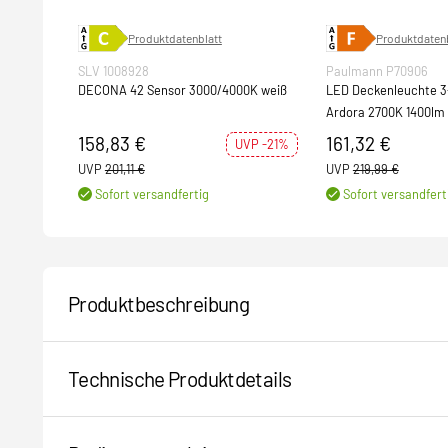
Produktdatenblatt
Produktdatenb
SLV 1008928
Paulmann P70906
DECONA 42 Sensor 3000/4000K weiß
LED Deckenleuchte 3
Ardora 2700K 1400lm
dimmbar Weiß
158,83 €
161,32 €
UVP -21%
UVP
201,11 €
UVP
219,99 €
Sofort versandfertig
Sofort versandfert
Produktbeschreibung
Technische Produktdetails