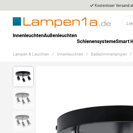
Kostenloser Versand a
Innenleuchten
Außenleuchten
Schienensysteme
Smart 
Lampen & Leuchten
/
Innenleuchten
/
Badezimmerlampen
/