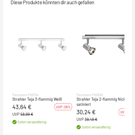
Diese Produkte könnten dir auch gefallen
Paulmann P66704
Paulmann P66699
Strahler Teja 3-flammig Weiß
Strahler Teja 2-flammig Nickel
satiniert
43,64 €
UVP -26%
30,24 €
UVP -23%
UVP
58,99 €
UVP
39,49 €
Sofort versandfertig
Sofort versandfertig