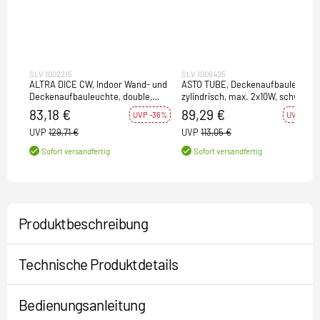
SLV 1002215
SLV 1006425
ALTRA DICE CW, Indoor Wand- und
ASTO TUBE, Deckenaufbauleuchte
Deckenaufbauleuchte, double,
zylindrisch, max. 2x10W, schwarz
QPAR51, schwarz
83,18 €
89,29 €
UVP -36%
UVP -21%
UVP
129,71 €
UVP
113,05 €
Sofort versandfertig
Sofort versandfertig
Produktbeschreibung
Technische Produktdetails
Bedienungsanleitung