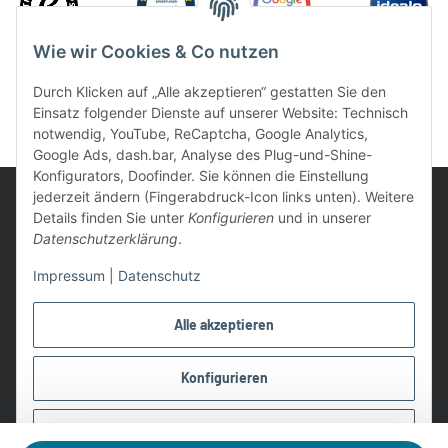
Wie wir Cookies & Co nutzen
Durch Klicken auf „Alle akzeptieren“ gestatten Sie den
Einsatz folgender Dienste auf unserer Website: Technisch
notwendig, YouTube, ReCaptcha, Google Analytics,
Google Ads, dash.bar, Analyse des Plug-und-Shine-
Konfigurators, Doofinder. Sie können die Einstellung
jederzeit ändern (Fingerabdruck-Icon links unten). Weitere
Details finden Sie unter
Konfigurieren
und in unserer
Datenschutzerklärung
.
UVP: Ist die unverbindliche Preisempfehlung des Herstellers für
Impressum
|
Datenschutz
das Produkt
* Gratis Versand ab 99 € innerhalb Deutschlands
Alle akzeptieren
Wir nutzen Trusted Shops als unabhängigen Dienstleister für die
Einholung von Bewertungen. Trusted Shops hat Maßnahmen
Konfigurieren
getroffen, um sicherzustellen, dass es es sich um echte
Bewertungen handelt.
Ablehnen
Alle Preise in €, inkl. 19% USt. und evtl. zzgl. Versandkosten