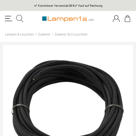
Kostenloser Versand ab 99 €
Kauf auf Rechnung
Lampen & Leuchten
/
Zubehör
/
Zubehör SLV Leuchten