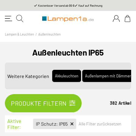
Kostenloser Versand ab 99 €
Kauf auf Rechnung
Lampen & Leuchten
/
Außenleuchten
Außenleuchten IP65
Weitere Kategorien
Akkuleuchten
Außenlampen mit Dämmerun
PRODUKTE FILTERN
382 Artikel
Aktive
IP Schutz: IP65
Alle Filter zurücksetzen
Filter: