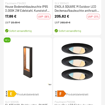
Paulmann P94363
SLV 1003421
House Bodeneinbauleuchte IP65
ENOLA SQUARE M Outdoor LED
3.000K 2W Edelstahl, Kunststoff
Deckenaufbauleuchte anthrazit
230V
CCT 3000/4000K
17,86 €
205,82 €
UVP -26%
UVP -21%
UVP
23,99 €
UVP
260,61 €
Sofort versandfertig
Sofort versandfertig
NEU
Produktdatenblatt
Produktdatenblatt
SLV 1010105
Paulmann P93096