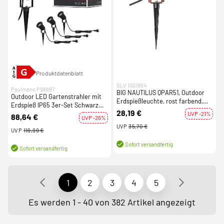
Produktdatenblatt
SLV 1001964
Paulmann P98897
BIG NAUTILUS QPAR51, Outdoor
Outdoor LED Gartenstrahler mit
Erdspießleuchte, rost farbend,
Erdspieß IP65 3er-Set Schwarz
IP65 max. 11W
28,19 €
Aluminium inkl. Leuchtmittel
UVP -21%
88,64 €
UVP -26%
UVP
35,70 €
UVP
119,99 €
Sofort versandfertig
Sofort versandfertig
1
2
3
4
5
Es werden 1 - 40 von 382 Artikel angezeigt