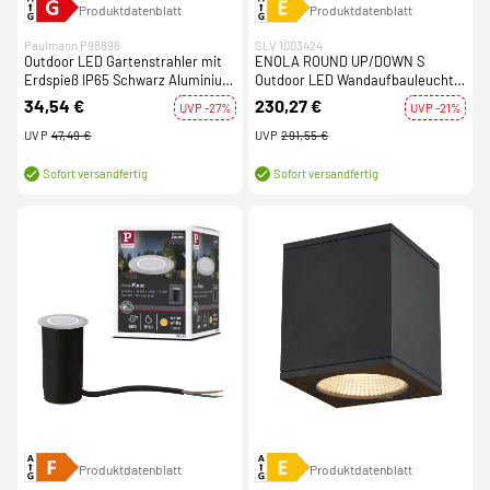
Produktdatenblatt
Produktdatenblatt
Paulmann P98896
SLV 1003424
Outdoor LED Gartenstrahler mit
ENOLA ROUND UP/DOWN S
Erdspieß IP65 Schwarz Aluminium
Outdoor LED Wandaufbauleuchte
inkl. Leuchtmittel
anthrazit CCT 3000/4000K
34,54 €
230,27 €
UVP -27%
UVP -21%
UVP
47,49 €
UVP
291,55 €
Sofort versandfertig
Sofort versandfertig
Produktdatenblatt
Produktdatenblatt