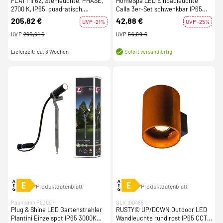
FLATT II 62, Stehleuchte, PHASE,
HomeSpa LED Einbauleuchte
2700 K, IP65, quadratisch,
Calla 3er-Set schwenkbar IP65
anthrazit / braun
90mm 30° 3x5W 3x430lm 230V
205,82 €
42,88 €
UVP -21%
UVP -25%
3000K Schwarz matt
UVP
260,61 €
UVP
56,99 €
Lieferzeit: ca. 3 Wochen
Sofort versandfertig
Produktdatenblatt
Produktdatenblatt
Paulmann P93997
SLV 1004651
Plug & Shine LED Gartenstrahler
RUSTY© UP/DOWN Outdoor LED
Plantini Einzelspot IP65 3000K
Wandleuchte rund rost IP65 CCT