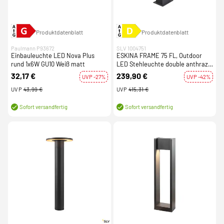
Produktdatenblatt
Produktdatenblatt
Paulmann P93672
SLV 1004751
Einbauleuchte LED Nova Plus
ESKINA FRAME 75 FL, Outdoor
rund 1x6W GU10 Weiß matt
LED Stehleuchte double anthrazit
CCT switch 3000/4000K
32,17 €
239,90 €
UVP -27%
UVP -42%
UVP
43,99 €
UVP
415,31 €
Sofort versandfertig
Sofort versandfertig