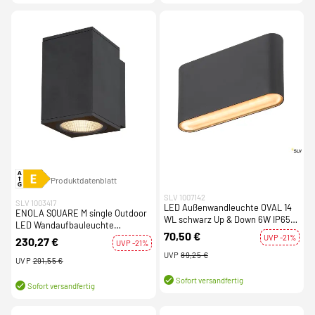
Produktdatenblatt
SLV 1007142
SLV 1003417
LED Außenwandleuchte OVAL 14
ENOLA SQUARE M single Outdoor
WL schwarz Up & Down 6W IP65
LED Wandaufbauleuchte
CCT 2700/3000K
70,50 €
anthrazit CCT 3000/4000K
UVP -21%
230,27 €
UVP -21%
UVP
89,25 €
UVP
291,55 €
Sofort versandfertig
Sofort versandfertig