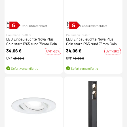
Produktdatenblatt
Produktdatenblatt
Paulmann P93882
Paulmann P93881
LED Einbauleuchte Nova Plus
LED Einbauleuchte Nova Plus
Coin starr IP65 rund 78mm Coin
Coin starr IP65 rund 78mm Coin
6W 470lm 230V dimmbar 2700K
6W 470lm 230V dimmbar 2700K
34,06 €
34,06 €
UVP -26%
UVP -26%
Eisen gebürstet
Weiß matt
UVP
45,99 €
UVP
45,99 €
Sofort versandfertig
Sofort versandfertig