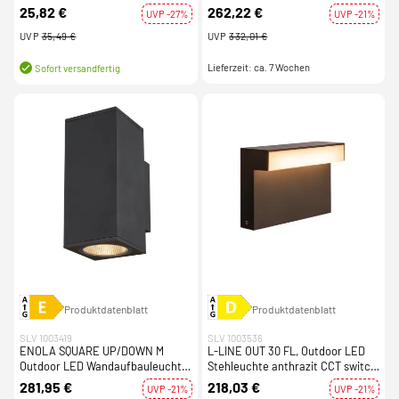
Anthrazit
switch 3000/4000K
25,82 €
262,22 €
UVP -27%
UVP -21%
UVP
35,49 €
UVP
332,01 €
Lieferzeit: ca. 7 Wochen
Sofort versandfertig
Produktdatenblatt
Produktdatenblatt
SLV 1003419
SLV 1003536
ENOLA SQUARE UP/DOWN M
L-LINE OUT 30 FL, Outdoor LED
Outdoor LED Wandaufbauleuchte
Stehleuchte anthrazit CCT switch
anthrazit CCT 3000/4000K
3000/4000K
281,95 €
218,03 €
UVP -21%
UVP -21%