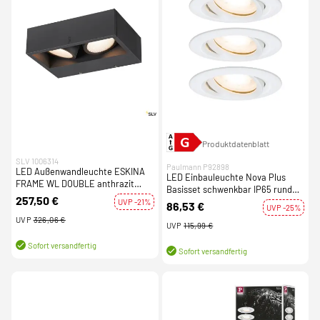
Produktdatenblatt
SLV 1006314
Paulmann P92898
LED Außenwandleuchte ESKINA
LED Einbauleuchte Nova Plus
FRAME WL DOUBLE anthrazit
Basisset schwenkbar IP65 rund
IP65 IK06 27W CCT 3000/4000K
257,50 €
93mm GU10 3x7W 460lm 230V
UVP -21%
86,53 €
UVP -25%
dimmbar 2700K Weiß matt
UVP
326,06 €
UVP
115,99 €
Sofort versandfertig
Sofort versandfertig