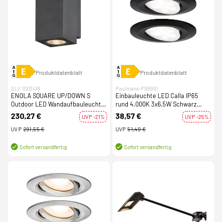
Produktdatenblatt
Produktdatenblatt
SLV 1003418
Paulmann P99991
ENOLA SQUARE UP/DOWN S
Einbauleuchte LED Calla IP65
Outdoor LED Wandaufbauleuchte
rund 4.000K 3x6,5W Schwarz
anthrazit CCT 3000/4000K
matt schwenkbar
230,27 €
38,57 €
UVP -21%
UVP -25%
UVP
291,55 €
UVP
51,49 €
Sofort versandfertig
Sofort versandfertig