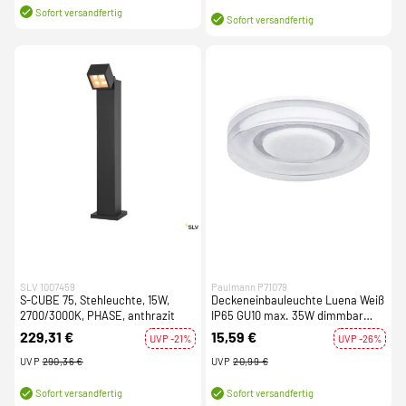
Sofort versandfertig
Sofort versandfertig
SLV 1007459
Paulmann P71079
S-CUBE 75, Stehleuchte, 15W,
Deckeneinbauleuchte Luena Weiß
2700/3000K, PHASE, anthrazit
IP65 GU10 max. 35W dimmbar
230V
229,31 €
15,59 €
UVP -21%
UVP -26%
UVP
290,36 €
UVP
20,99 €
Sofort versandfertig
Sofort versandfertig