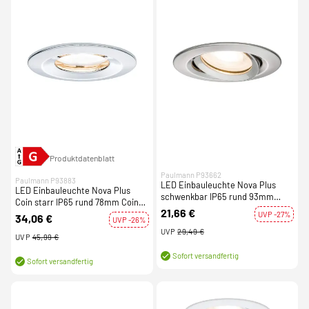
Produktdatenblatt
Paulmann P93662
Paulmann P93883
LED Einbauleuchte Nova Plus
LED Einbauleuchte Nova Plus
schwenkbar IP65 rund 93mm
Coin starr IP65 rund 78mm Coin
GU5,3 / GU10 dimmbar Eisen
21,66 €
6W 470lm 230V dimmbar 2700K
UVP -27%
34,06 €
gebürstet
UVP -26%
Chrom
UVP
29,49 €
UVP
45,99 €
Sofort versandfertig
Sofort versandfertig