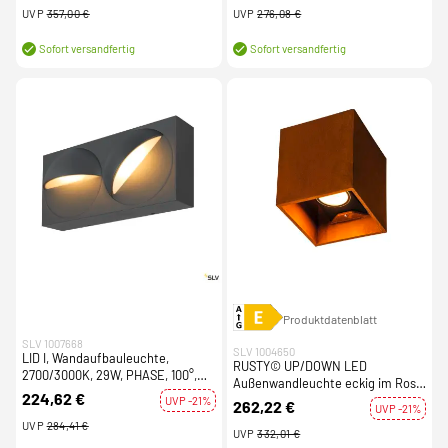
UVP
357,00 €
UVP
276,08 €
Sofort versandfertig
Sofort versandfertig
Produktdatenblatt
SLV 1007668
SLV 1004650
LID I, Wandaufbauleuchte,
RUSTY© UP/DOWN LED
2700/3000K, 29W, PHASE, 100°,
Außenwandleuchte eckig im Rost-
anthrazit
224,62 €
Design IP65 CCT switch
UVP -21%
262,22 €
UVP -21%
3000/4000K
UVP
284,41 €
UVP
332,01 €