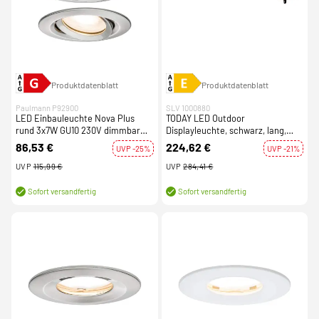
Produktdatenblatt
Produktdatenblatt
Paulmann P92900
SLV 1000880
LED Einbauleuchte Nova Plus
TODAY LED Outdoor
rund 3x7W GU10 230V dimmbar
Displayleuchte, schwarz, lang,
schwenkbar Eisen gebürstet
4000K, IP65
86,53 €
224,62 €
UVP -25%
UVP -21%
UVP
115,99 €
UVP
284,41 €
Sofort versandfertig
Sofort versandfertig