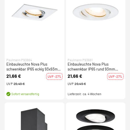
Paulmann P93664
Paulmann P93661
Einbauleuchte Nova Plus
Einbauleuchte Nova Plus
schwenkbar IP65 eckig 93x93mm
schwenkbar IP65 rund 93mm
GU5,3 / GU10 max. 35W dimmbar
GU5,3 / GU10 max. 35W dimmbar
21,66 €
21,66 €
UVP -27%
UVP -27%
Weiß matt/Chrom
Weiß matt
UVP
29,49 €
UVP
29,49 €
Lieferzeit: ca. 4 Wochen
Sofort versandfertig