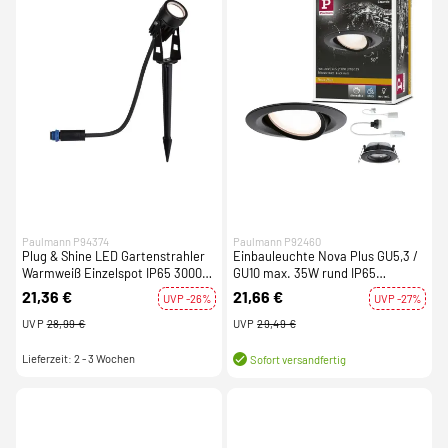
Paulmann P94374
Paulmann P92460
Plug & Shine LED Gartenstrahler
Einbauleuchte Nova Plus GU5,3 /
Warmweiß Einzelspot IP65 3000K
GU10 max. 35W rund IP65
3,5W Schwarz
Schwarz matt schwenkbar
21,36 €
21,66 €
UVP -26%
UVP -27%
dimmbar 230/12V
UVP
28,99 €
UVP
29,49 €
Lieferzeit: 2 - 3 Wochen
Sofort versandfertig