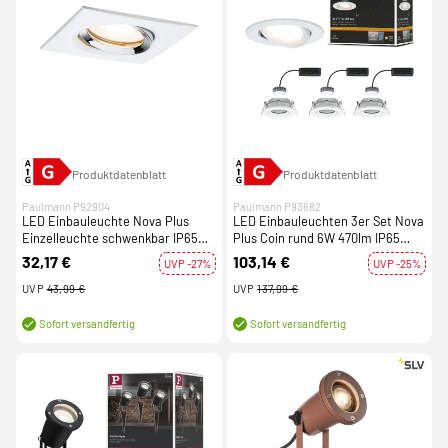
Produktdatenblatt
Produktdatenblatt
Paulmann P92904
Paulmann P93682
LED Einbauleuchte Nova Plus
LED Einbauleuchten 3er Set Nova
Einzelleuchte schwenkbar IP65
Plus Coin rund 6W 470lm IP65
eckig 93x93mm GU10 7W 460lm
Weiß matt schwenkbar dimmbar
32,17 €
103,14 €
UVP -27%
UVP -25%
230V dimmbar 2700K Weiß
230V
matt/Chrom
UVP
43,99 €
UVP
137,99 €
Sofort versandfertig
Sofort versandfertig