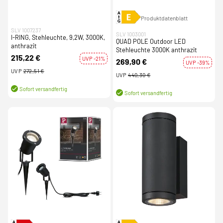
Produktdatenblatt
SLV 1007237
SLV 1003001
I-RING, Stehleuchte, 9,2W, 3000K,
QUAD POLE Outdoor LED
anthrazit
Stehleuchte 3000K anthrazit
215,22 €
UVP -21%
269,90 €
UVP -39%
UVP
272,51 €
UVP
440,30 €
Sofort versandfertig
Sofort versandfertig