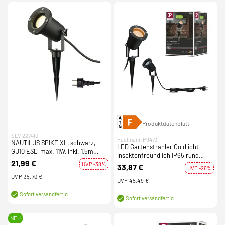
Produktdatenblatt
SLV 227410
Paulmann P94731
NAUTILUS SPIKE XL, schwarz,
LED Gartenstrahler Goldlicht
GU10 ESL, max. 11W, inkl. 1,5m
insektenfreundlich IP65 rund
Kabel mit Stecker
21,99 €
92mm 2200K 4,3W 320lm 230V
UVP -38%
33,87 €
UVP -26%
Schwarz Metall
UVP
35,70 €
UVP
45,49 €
Sofort versandfertig
Sofort versandfertig
NEU