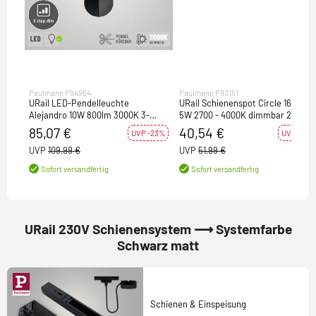
Paulmann P94964
Paulmann P93151
URail LED-Pendelleuchte
URail Schienenspot Circle 160lm
Alejandro 10W 800lm 3000K 3-
5W 2700 - 4000K dimmbar 230V
Step-Dim dimmbar Schwarz matt
Schwarz matt
85,07 €
40,54 €
UVP -23%
UVP -22%
(LED fest verbaut)
UVP
109,99 €
UVP
51,99 €
Sofort versandfertig
Sofort versandfertig
URail 230V Schienensystem ⟶ Systemfarbe
Schwarz matt
Schienen & Einspeisung