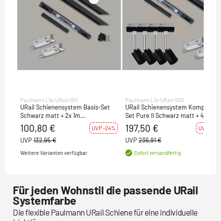
Paulmann L1a-URail-001
Paulmann L1a-URail-005
URail Schienensystem Basis-Set
URail Schienensystem Komplett-
Schwarz matt + 2x 1m
Set Pure II Schwarz matt + 4 Spot
Stromschiene
100,80 €
197,50 €
UVP -24%
UVP -17%
UVP
132,95 €
UVP
236,91 €
Weitere Varianten verfügbar
Sofort versandfertig
Für jeden Wohnstil die passende URail
Systemfarbe
Die flexible Paulmann URail Schiene für eine individuelle