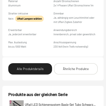
Material
Anzahl Stromschienen
Aluminium
2x 1-Phasen URail Stromschiene 1m
Strahler inklusive
Dimmbar
Ja, abhängig vom Leuchtmittel oder
Nein
URail Lampen wählen
mit URail Zigbee Zubehör
Erweiterbar
Anwendungsbereich
Ja, jederzeit erweiterbar
Innenbereich, privat oder gewerblich
Max. Auslastung
Anschlussspannung
bis zu 1000 Watt
230 Volt (kein Trafo notwendig)
Alle Produktdetails
Ähnliche Produkte
Produkte aus der gleichen Serie
URail LED Schienensystem Basis-Set Tubo Schwarz