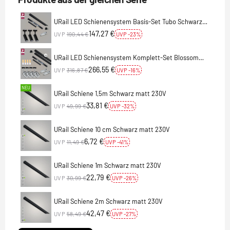
URail LED Schienensystem Basis-Set Tubo Schwarz
matt + 3 LED-Spots
147,27 €
UVP
190,44 €
UVP -23%
URail LED Schienensystem Komplett-Set Blossom
Schwarz matt + 4 Spots inkl. G9 Leuchtmittel
266,55 €
UVP
316,87 €
UVP -16%
NEU
URail Schiene 1,5m Schwarz matt 230V
33,81 €
UVP
49,99 €
UVP -32%
URail Schiene 10 cm Schwarz matt 230V
6,72 €
UVP
11,49 €
UVP -41%
URail Schiene 1m Schwarz matt 230V
22,79 €
UVP
30,99 €
UVP -26%
URail Schiene 2m Schwarz matt 230V
42,47 €
UVP
58,49 €
UVP -27%