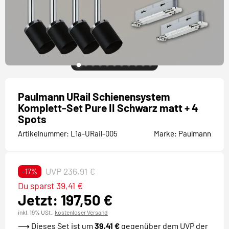
Paulmann URail Schienensystem
Komplett-Set Pure II Schwarz matt + 4
Spots
Artikelnummer:
L1a-URail-005
Marke:
Paulmann
UVP 236,91 €
-17%
Du sparst 39,41 €
Jetzt: 197,50 €
inkl. 19% USt.,
kostenloser Versand
⟶
Dieses Set ist um
39,41 €
gegenüber dem UVP der