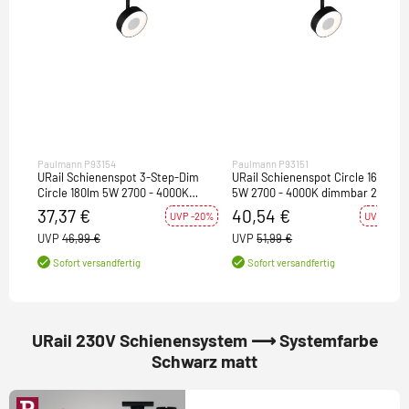
Paulmann P93154
Paulmann P93151
URail Schienenspot 3-Step-Dim
URail Schienenspot Circle 160lm
Circle 180lm 5W 2700 - 4000K
5W 2700 - 4000K dimmbar 230V
dimmbar 230V Schwarz matt
Schwarz matt
37,37 €
40,54 €
UVP -20%
UVP -22%
UVP
46,99 €
UVP
51,99 €
Sofort versandfertig
Sofort versandfertig
URail 230V Schienensystem ⟶ Systemfarbe
Schwarz matt