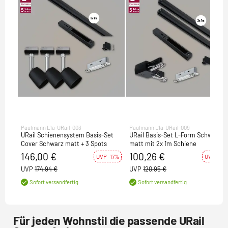
Paulmann L1a-URail-003
Paulmann L1a-URail-009
URail Schienensystem Basis-Set
URail Basis-Set L-Form Schwarz
Cover Schwarz matt + 3 Spots
matt mit 2x 1m Schiene
146,00 €
100,26 €
UVP -17%
UVP -17%
UVP
174,94 €
UVP
120,95 €
Sofort versandfertig
Sofort versandfertig
Für jeden Wohnstil die passende URail