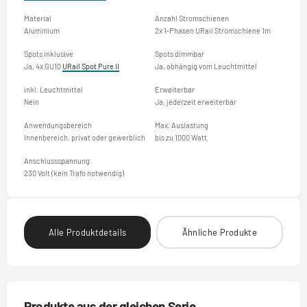
Material
Anzahl Stromschienen
Aluminium
2x 1-Phasen URail Stromschiene 1m
Spots inklusive
Spots dimmbar
Ja, 4x GU10
URail Spot Pure II
Ja, abhängig vom Leuchtmittel
inkl. Leuchtmittel
Erweiterbar
Nein
Ja, jederzeit erweiterbar
Anwendungsbereich
Max. Auslastung
Innenbereich, privat oder gewerblich
bis zu 1000 Watt
Anschlussspannung
230 Volt (kein Trafo notwendig)
Alle Produktdetails
Ähnliche Produkte
Produkte aus der gleichen Serie