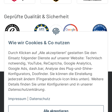
Geprüfte Qualität & Sicherheit
Wie wir Cookies & Co nutzen
Durch Klicken auf „Alle akzeptieren“ gestatten Sie den
Einsatz folgender Dienste auf unserer Website: Technisch
notwendig, YouTube, ReCaptcha, Google Analytics,
Google Ads, dash.bar, Analyse des Plug-und-Shine-
Konfigurators, Doofinder. Sie können die Einstellung
jederzeit ändern (Fingerabdruck-Icon links unten). Weitere
Details finden Sie unter
Konfigurieren
und in unserer
Datenschutzerklärung
.
UVP: Ist die unverbindliche Preisempfehlung des Herstellers für
Impressum
|
Datenschutz
das Produkt
* Gratis Versand ab 99 € innerhalb Deutschlands
Alle akzeptieren