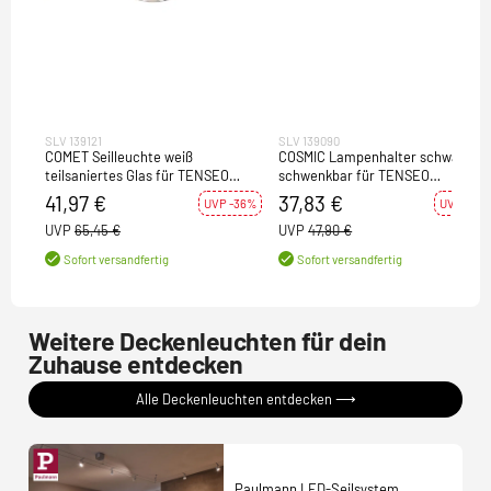
SLV 139121
SLV 139090
COMET Seilleuchte weiß
COSMIC Lampenhalter schwarz
teilsaniertes Glas für TENSEO
schwenkbar für TENSEO
Niedervolt-Seilsystem QR-C51
Niedervolt-Seilsystem QR-C51 2
41,97 €
37,83 €
UVP -36%
UVP -21%
Stück
UVP
65,45 €
UVP
47,90 €
Sofort versandfertig
Sofort versandfertig
Weitere Deckenleuchten für dein
Zuhause entdecken
Alle Deckenleuchten entdecken ⟶
Paulmann LED-Seilsystem