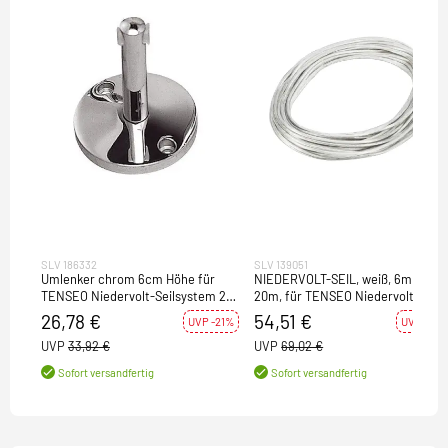
SLV 186332
SLV 139051
Umlenker chrom 6cm Höhe für
NIEDERVOLT-SEIL, weiß, 6mm²,
TENSEO Niedervolt-Seilsystem 2
20m, für TENSEO Niedervolt-
Stück
Seilsystem
26,78 €
54,51 €
UVP -21%
UVP -21%
UVP
33,92 €
UVP
69,02 €
Sofort versandfertig
Sofort versandfertig