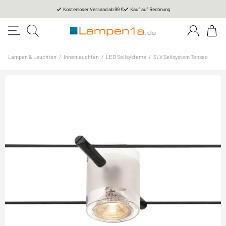
Kostenloser Versand ab 99 €
Kauf auf Rechnung
Lampen & Leuchten
/
Innenleuchten
/
LED Seilsysteme
/
SLV Seilsystem Tenseo