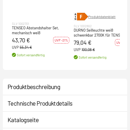
Produktdatenblatt
SLV 1002701
SLV 1002862
TENSEO Abstandshalter Set,
DURNO Seilleuchte weiß
mechanisch weiß
schwenkbar 2700K für TENSEO
43,70 €
Niedervolt-Seilsystem
UVP -21%
79,04 €
UVP -21%
UVP
55,34 €
UVP
100,08 €
Sofort versandfertig
Sofort versandfertig
Produktbeschreibung
Technische Produktdetails
Katalogseite