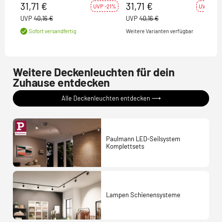
C51
C51
31,71 €
31,71 €
UVP -21%
UVP -21%
UVP
40,16 €
UVP
40,16 €
Weitere Varianten verfügbar
Sofort versandfertig
Weitere Deckenleuchten für dein
Zuhause entdecken
Alle Deckenleuchten entdecken ⟶
Paulmann LED-Seilsystem
Komplettsets
Lampen Schienensysteme