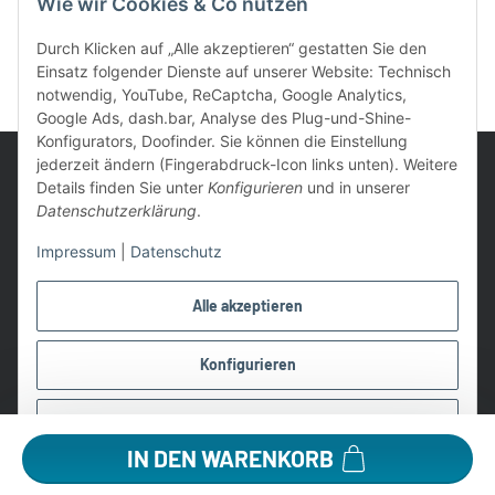
Wie wir Cookies & Co nutzen
Durch Klicken auf „Alle akzeptieren“ gestatten Sie den
Einsatz folgender Dienste auf unserer Website: Technisch
notwendig, YouTube, ReCaptcha, Google Analytics,
Google Ads, dash.bar, Analyse des Plug-und-Shine-
Konfigurators, Doofinder. Sie können die Einstellung
jederzeit ändern (Fingerabdruck-Icon links unten). Weitere
Details finden Sie unter
Konfigurieren
und in unserer
Datenschutzerklärung
.
UVP: Ist die unverbindliche Preisempfehlung des Herstellers für
Impressum
|
Datenschutz
das Produkt
* Gratis Versand ab 99 € innerhalb Deutschlands
Alle akzeptieren
Wir nutzen Trusted Shops als unabhängigen Dienstleister für die
Einholung von Bewertungen. Trusted Shops hat Maßnahmen
Konfigurieren
getroffen, um sicherzustellen, dass es es sich um echte
Bewertungen handelt.
Ablehnen
Alle Preise in €, inkl. 19% USt. und evtl. zzgl. Versandkosten
IN DEN WARENKORB
©2026 Lampen1a GmbH