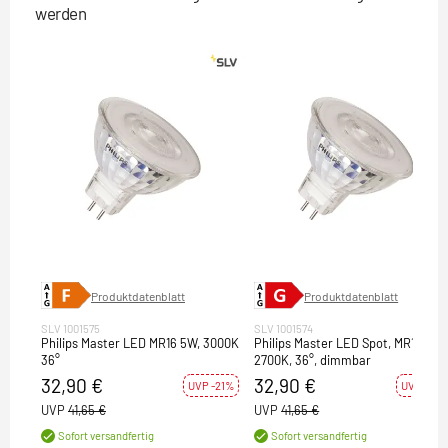
werden
Produktdatenblatt
Produktdatenblatt
SLV 1001575
SLV 1001574
Philips Master LED MR16 5W, 3000K
Philips Master LED Spot, MR16, 5W
36°
2700K, 36°, dimmbar
32,90 €
32,90 €
UVP -21%
UVP -21%
UVP
41,65 €
UVP
41,65 €
Sofort versandfertig
Sofort versandfertig